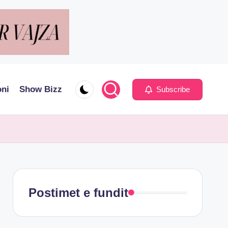
oni
Show Bizz
Subscribe
Postimet e fundit