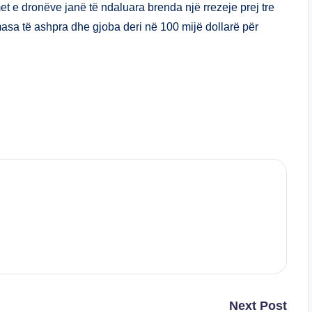
et e dronëve janë të ndaluara brenda një rrezeje prej tre
sa të ashpra dhe gjoba deri në 100 mijë dollarë për
S
h
ar
e
Next Post