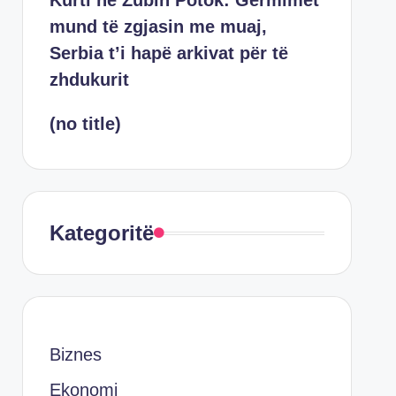
Kurti në Zubin Potok: Gërmimet
mund të zgjasin me muaj,
Serbia t’i hapë arkivat për të
zhdukurit
(no title)
Kategoritë
Biznes
Ekonomi