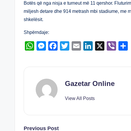
A
n
b
dI
Botës që nga nisja e turneut më 11 qershor. Fluturim
miljesh detare dhe 914 metrash mbi stadiume, me ma
p
g
o
n
shkelësit.
p
er
o
k
Shpërndaje:
W
M
F
T
E
Li
X
Vi
h
e
a
wi
m
n
b
at
ss
c
tt
ail
k
er
s
e
e
er
e
A
n
b
dI
Gazetar Online
p
g
o
n
View All Posts
p
er
o
k
Post
Previous Post