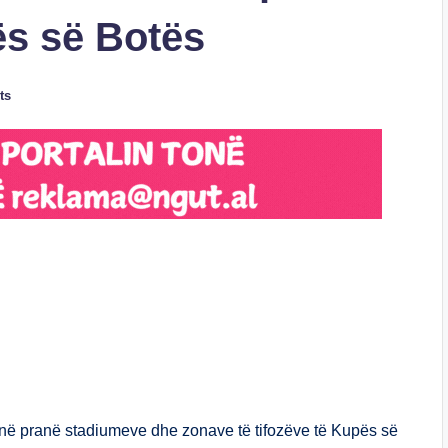
ës së Botës
ts
S
h
ar
e
onë pranë stadiumeve dhe zonave të tifozëve të Kupës së