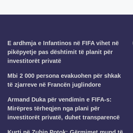
E ardhmja e Infantinos në FIFA vihet në
pikëpyetje pas dështimit të planit për
investitorët privatë
Mbi 2 000 persona evakuohen për shkak
të zjarreve në Francën juglindore
Armand Duka për vendimin e FIFA-s:
Mirëpres tërheqjen nga plani për
investitorët privatë, duhet transparencë
Kurti në Zubin Potok: Gërmimet mund të