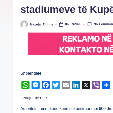
stadiumeve të Kup
No Commen
06/07/2026
Gazetar Online
Posted
by
Shpërndaje:
W
M
F
T
E
Li
X
Vi
h
e
a
wi
m
n
b
Lexoje me nge
at
ss
c
tt
ail
k
er
s
e
e
er
e
Autoritetet amerikane kanë sekuestruar mbi 600 dr