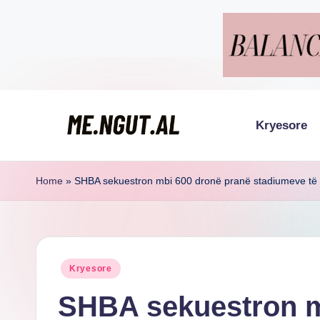
Skip
to
content
Kryesore
M
Këtu
lexohen
e
Home
»
SHBA sekuestron mbi 600 dronë pranë stadiumeve të
lajmet
N
me
g
ngut
Posted
Kryesore
u
in
SHBA sekuestron m
t