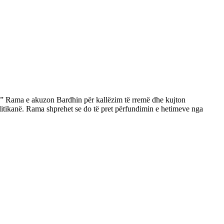
m.” Rama e akuzon Bardhin për kallëzim të rremë dhe kujton
olitikanë. Rama shprehet se do të pret përfundimin e hetimeve nga