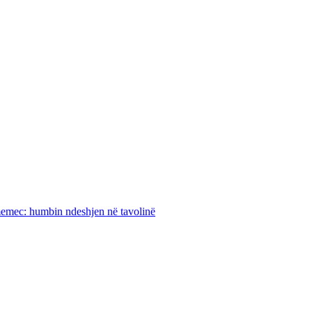
dh-memec: humbin ndeshjen në tavolinë