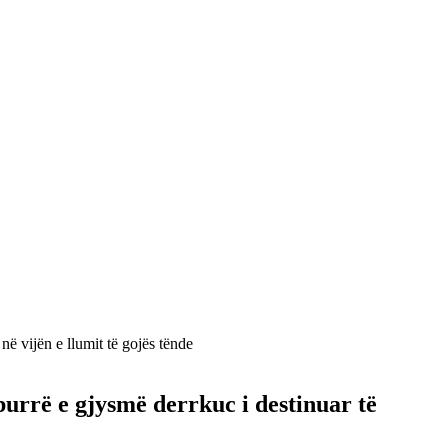
ë vijën e llumit të gojës tënde
urrë e gjysmë derrkuc i destinuar të