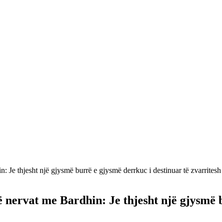
Je thjesht një gjysmë burrë e gjysmë derrkuc i destinuar të zvarritesh n
 nervat me Bardhin: Je thjesht një gjysmë b