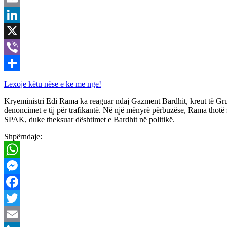
Email
LinkedIn
X
Viber
Share
Lexoje këtu nëse e ke me nge!
Kryeministri Edi Rama ka reaguar ndaj Gazment Bardhit, kreut të Grup
denoncimet e tij për trafikantë. Në një mënyrë përbuzëse, Rama thotë s
SPAK, duke theksuar dështimet e Bardhit në politikë.
Shpërndaje:
WhatsApp
Messenger
Facebook
Twitter