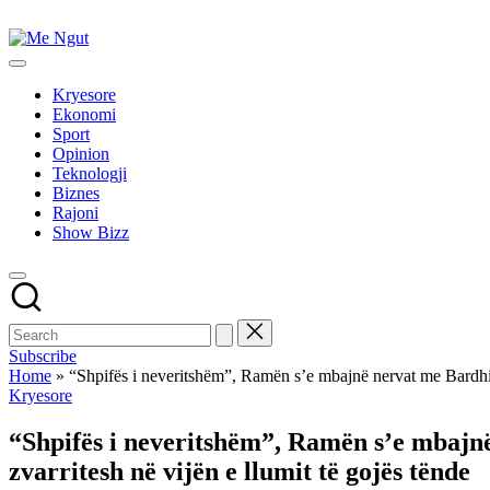
Skip
to
Me
content
Këtu
Ngut
lexohen
Kryesore
lajmet
Ekonomi
me
Sport
ngut
Opinion
Teknologji
Biznes
Rajoni
Show Bizz
Subscribe
Home
»
“Shpifës i neveritshëm”, Ramën s’e mbajnë nervat me Bardhin: 
Posted
Kryesore
in
“Shpifës i neveritshëm”, Ramën s’e mbajnë
zvarritesh në vijën e llumit të gojës tënde