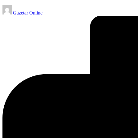
Posted
Gazetar Online
by