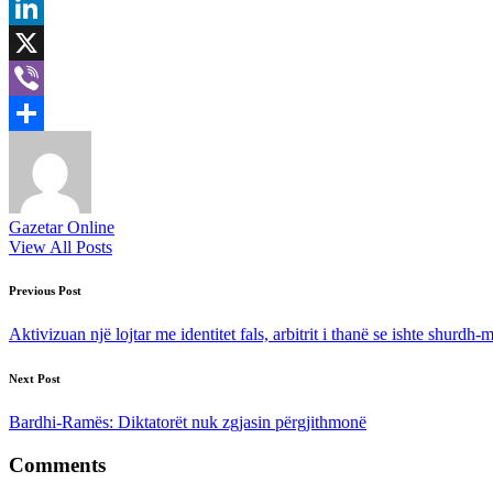
Email
LinkedIn
X
Viber
Share
Gazetar Online
View All Posts
Post
Previous Post
navigation
Aktivizuan një lojtar me identitet fals, arbitrit i thanë se ishte shur
Next Post
Bardhi-Ramës: Diktatorët nuk zgjasin përgjithmonë
Comments