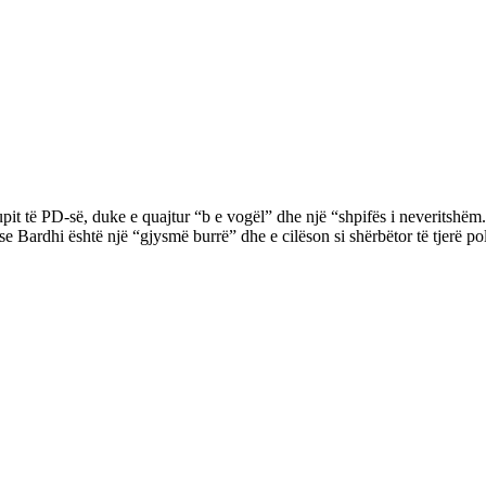
it të PD-së, duke e quajtur “b e vogël” dhe një “shpifës i neveritshë
e Bardhi është një “gjysmë burrë” dhe e cilëson si shërbëtor të tjerë p