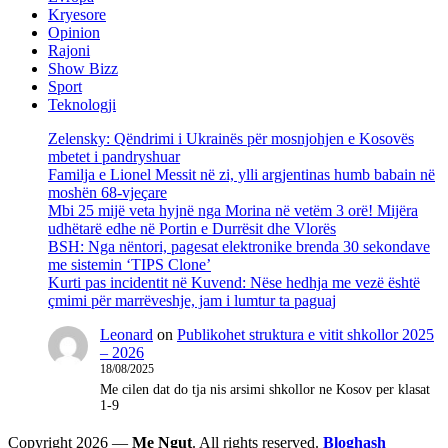
Kryesore
Opinion
Rajoni
Show Bizz
Sport
Teknologji
Zelensky: Qëndrimi i Ukrainës për mosnjohjen e Kosovës
mbetet i pandryshuar
Familja e Lionel Messit në zi, ylli argjentinas humb babain në
moshën 68-vjeçare
Mbi 25 mijë veta hyjnë nga Morina në vetëm 3 orë! Mijëra
udhëtarë edhe në Portin e Durrësit dhe Vlorës
BSH: Nga nëntori, pagesat elektronike brenda 30 sekondave
me sistemin ‘TIPS Clone’
Kurti pas incidentit në Kuvend: Nëse hedhja me vezë është
çmimi për marrëveshje, jam i lumtur ta paguaj
Leonard
on
Publikohet struktura e vitit shkollor 2025
– 2026
18/08/2025
Me cilen dat do tja nis arsimi shkollor ne Kosov per klasat
1-9
Copyright 2026 —
Me Ngut
. All rights reserved.
Bloghash