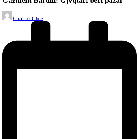
Gazment Bardhi: Gjyqtari bëri pazar
Posted
Gazetar Online
by