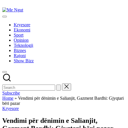
Skip
to
Me
content
Këtu
Ngut
lexohen
Kryesore
lajmet
Ekonomi
me
Sport
ngut
Opinion
Teknologji
Biznes
Rajoni
Show Bizz
Subscribe
Home
»
Vendimi për dënimin e Salianjit, Gazment Bardhi: Gjyqtari
bëri pazar
Posted
Kryesore
in
Vendimi për dënimin e Salianjit,