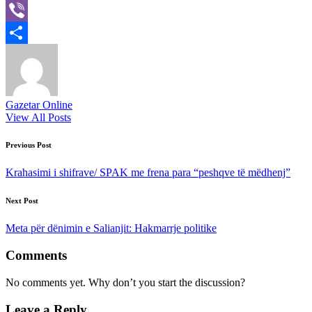
X
Viber
Share
Gazetar Online
View All Posts
Post
Previous Post
navigation
Krahasimi i shifrave/ SPAK me frena para “peshqve të mëdhenj”
Next Post
Meta për dënimin e Salianjit: Hakmarrje politike
Comments
No comments yet. Why don’t you start the discussion?
Leave a Reply