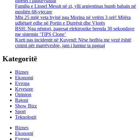
mbetet i pandryshuar
Familja e Lionel Messit në zi, ylli argjentinas humb babain në
moshën 68-vjeçare
Mbi 25 mijë veta hyjnë nga Morina në vetëm 3 orë! Mijëra
udhëtarë edhe në Portin e Durrësit dhe Vlorës
BSH: Nga nëntori, pagesat elektronike brenda 30 sekondave
me sistemin ‘TIPS Clone’
Kurti pas incidentit në Kuvend: Nëse hedhja me vezë është
çmimi për marrëveshje, jam i lumtur ta paguaj
Kategoritë
Biznes
Ekonomi
Evropa
Kryesore
Opinion
Rajoni
Show Bizz
Sport
Teknologji
Biznes
Ekonomi
Evropa