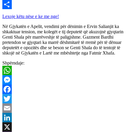
Viber
Share
Lexoje këtu nëse e ke me nge!
Në Gjykatën e Apelit, vendimi për dënimin e Ervin Salianjit ka
shkaktuar tension, me kolegët e tij deputetë që akuzojnë gjyqtarin
Genti Shala për marrëveshje të paligjshme. Gazment Bardhi
pretendon se gjyqtari ka marrë dëshmitarë të rremë për të dënuar
deputetët e opozitës dhe se beson se Genti Shala do të tentojë të
shkojë në Gjykatën e Lartë me mbështetje nga Fatmir Xhafa.
Shpërndaje:
WhatsApp
Messenger
Facebook
Twitter
Email
LinkedIn