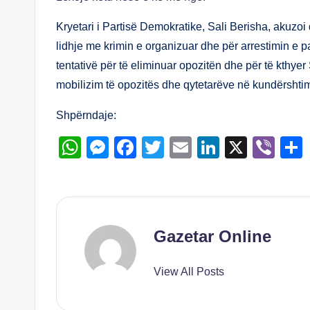
at
ss
c
tt
ail
k
er
s
e
e
er
e
Kryetari i Partisë Demokratike, Sali Berisha, akuzo
A
n
b
dI
lidhje me krimin e organizuar dhe për arrestimin e pad
tentativë për të eliminuar opozitën dhe për të kthyer
p
g
o
n
mobilizim të opozitës dhe qytetarëve në kundërshti
p
er
o
k
Shpërndaje:
W
M
F
T
E
Li
X
Vi
h
e
a
wi
m
n
b
at
ss
c
tt
ail
k
er
s
e
e
er
e
A
n
b
dI
Gazetar Online
p
g
o
n
View All Posts
p
er
o
k