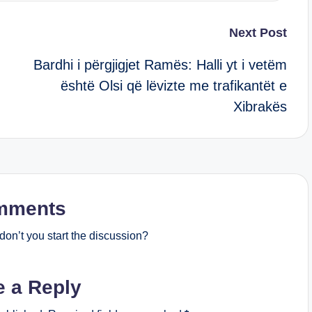
Next Post
Bardhi i përgjigjet Ramës: Halli yt i vetëm
është Olsi që lëvizte me trafikantët e
Xibrakës
mments
on’t you start the discussion?
e a Reply