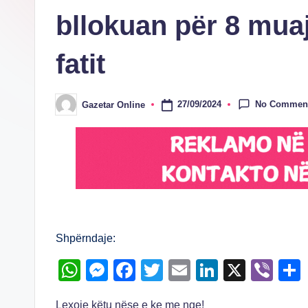
bllokuan për 8 muaj 
fatit
No Commen
27/09/2024
Gazetar Online
Posted
by
Shpërndaje:
W
M
F
T
E
Li
X
Vi
h
e
a
wi
m
n
b
Lexoje këtu nëse e ke me nge!