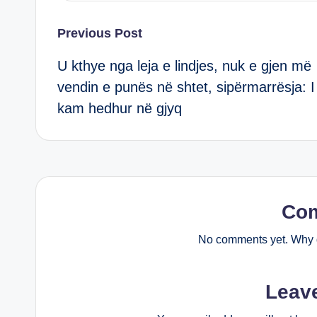
Post
Previous Post
U kthye nga leja e lindjes, nuk e gjen më
navigation
vendin e punës në shtet, sipërmarrësja: I
kam hedhur në gjyq
Co
No comments yet. Why d
Leav