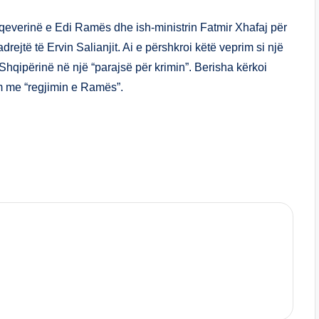
ar
e
i qeverinë e Edi Ramës dhe ish-ministrin Fatmir Xhafaj për
rejtë të Ervin Salianjit. Ai e përshkroi këtë veprim si një
 Shqipërinë në një “parajsë për krimin”. Berisha kërkoi
m me “regjimin e Ramës”.
S
h
ar
e