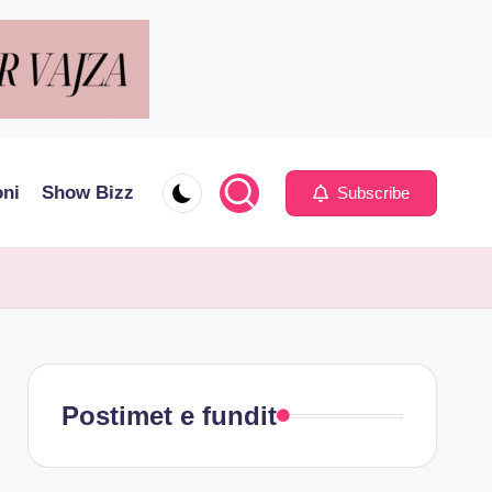
oni
Show Bizz
Subscribe
Postimet e fundit