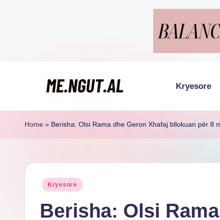
Skip
to
content
Kryesore
M
Këtu
lexohen
e
Home
»
Berisha: Olsi Rama dhe Geron Xhafaj bllokuan për 8 muaj
lajmet
N
me
g
ngut
Posted
Kryesore
u
in
Berisha: Olsi Rama
t