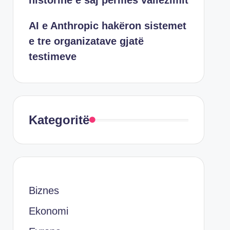
historinë e saj përmes vallëzimit
AI e Anthropic hakëron sistemet
e tre organizatave gjatë
testimeve
Kategoritë
Biznes
Ekonomi