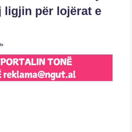
ligjin për lojërat e
ts
S
h