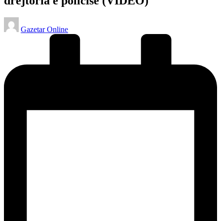
drejtoria e policisë (VIDEO)
Posted
Gazetar Online
by