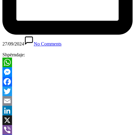
27/09/2024
No Comments
Shpërndaje:
WhatsApp
Messenger
Facebook
Twitter
Email
LinkedIn
X