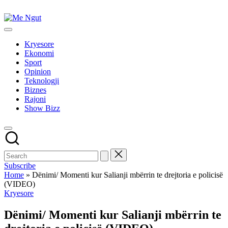
Skip
to
Me
content
Këtu
Ngut
lexohen
Kryesore
lajmet
Ekonomi
me
Sport
ngut
Opinion
Teknologji
Biznes
Rajoni
Show Bizz
Subscribe
Home
»
Dënimi/ Momenti kur Salianji mbërrin te drejtoria e policisë
(VIDEO)
Posted
Kryesore
in
Dënimi/ Momenti kur Salianji mbërrin te