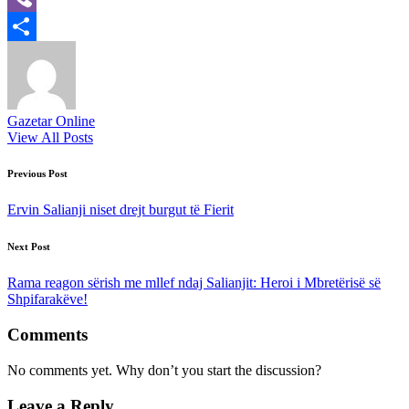
Viber
Share
Gazetar Online
View All Posts
Post
Previous Post
navigation
Ervin Salianji niset drejt burgut të Fierit
Next Post
Rama reagon sërish me mllef ndaj Salianjit: Heroi i Mbretërisë së
Shpifarakëve!
Comments
No comments yet. Why don’t you start the discussion?
Leave a Reply