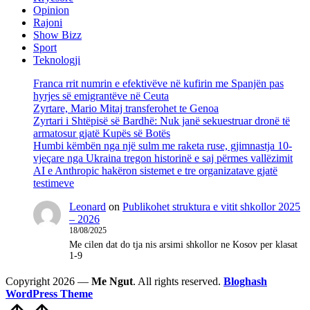
Opinion
Rajoni
Show Bizz
Sport
Teknologji
Franca rrit numrin e efektivëve në kufirin me Spanjën pas
hyrjes së emigrantëve në Ceuta
Zyrtare, Mario Mitaj transferohet te Genoa
Zyrtari i Shtëpisë së Bardhë: Nuk janë sekuestruar dronë të
armatosur gjatë Kupës së Botës
Humbi këmbën nga një sulm me raketa ruse, gjimnastja 10-
vjeçare nga Ukraina tregon historinë e saj përmes vallëzimit
AI e Anthropic hakëron sistemet e tre organizatave gjatë
testimeve
Leonard
on
Publikohet struktura e vitit shkollor 2025
– 2026
18/08/2025
Me cilen dat do tja nis arsimi shkollor ne Kosov per klasat
1-9
Copyright 2026 —
Me Ngut
. All rights reserved.
Bloghash
WordPress Theme
Scroll