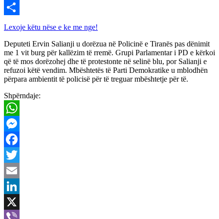
Viber
Share
Lexoje këtu nëse e ke me nge!
Deputeti Ervin Salianji u dorëzua në Policinë e Tiranës pas dënimit
me 1 vit burg për kallëzim të rremë. Grupi Parlamentar i PD e kërkoi
që të mos dorëzohej dhe të protestonte në selinë blu, por Salianji e
refuzoi këtë vendim. Mbështetës të Parti Demokratike u mblodhën
përpara ambientit të policisë për të treguar mbështetje për të.
Shpërndaje:
WhatsApp
Messenger
Facebook
Twitter
Email
LinkedIn
X