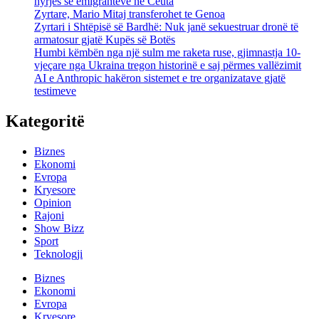
hyrjes së emigrantëve në Ceuta
Zyrtare, Mario Mitaj transferohet te Genoa
Zyrtari i Shtëpisë së Bardhë: Nuk janë sekuestruar dronë të
armatosur gjatë Kupës së Botës
Humbi këmbën nga një sulm me raketa ruse, gjimnastja 10-
vjeçare nga Ukraina tregon historinë e saj përmes vallëzimit
AI e Anthropic hakëron sistemet e tre organizatave gjatë
testimeve
Kategoritë
Biznes
Ekonomi
Evropa
Kryesore
Opinion
Rajoni
Show Bizz
Sport
Teknologji
Biznes
Ekonomi
Evropa
Kryesore