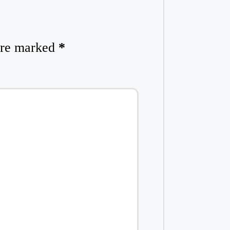
 are marked
*