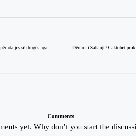
 shpërndarjes së drοgës nga
Dënimi i Salianjit/ Caktohet prok
Comments
ents yet. Why don’t you start the discuss