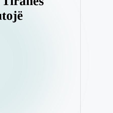
 Tiranës
utojë