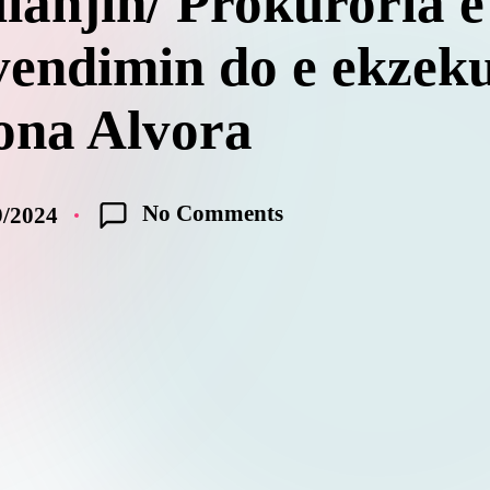
ianjin/ Prokuroria e
vendimin do e ekzek
ona Alvora
No Comments
9/2024