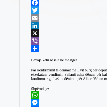
h
M
a
e
F
t
s
a
T
s
s
c
w
E
A
e
e
i
m
L
p
n
b
t
a
i
X
p
g
o
t
i
n
V
e
o
e
l
k
i
S
Lexoje këtu nëse e ke me nge!
r
k
r
e
b
h
Pas konfirmimit të dënimit me 1 vit burg për deput
d
e
a
ekzekutuar vendimin. Salianji është dënuar për kal
konfirmuar gjithashtu dënimin për Albert Veliun 
I
r
r
n
e
Shpërndaje:
W