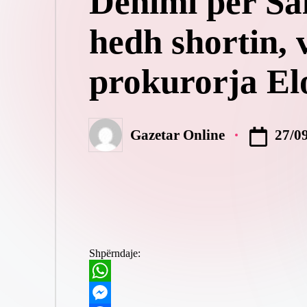
Dënimi për Sal
hedh shortin, 
prokurorja El
27/0
Gazetar Online
Posted
by
Shpërndaje:
W