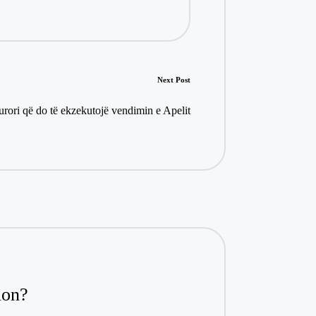
Next Post
urori që do të ekzekutojë vendimin e Apelit
ion?