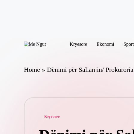
Skip
to
content
Kryesore
Ekonomi
Sport
M
Këtu
e
lexohen
N
lajmet
me
g
Home
»
Dënimi për Salianjin/ Prokuroria
ngut
ut
Posted
Kryesore
in