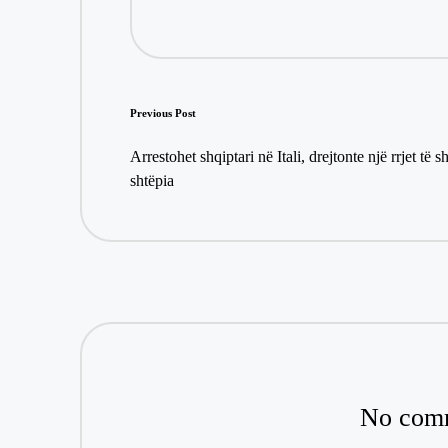
Post
Previous Post
navigation
Arrestohet shqiptari në Itali, drejtonte një rrjet të
shtëpia
No comm