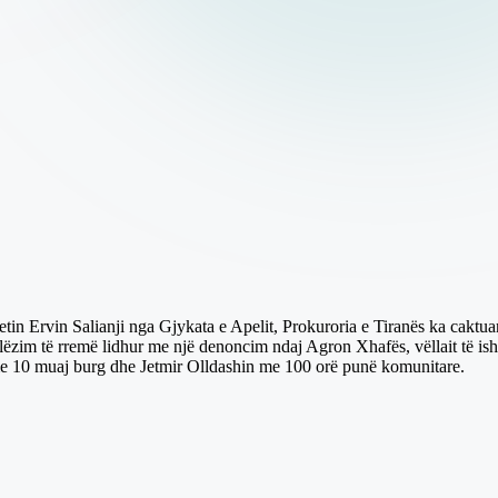
etin Ervin Salianji nga Gjykata e Apelit, Prokuroria e Tiranës ka caktu
lëzim të rremë lidhur me një denoncim ndaj Agron Xhafës, vëllait të is
me 10 muaj burg dhe Jetmir Olldashin me 100 orë punë komunitare.