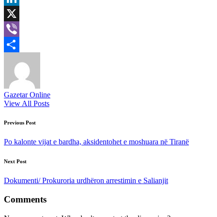
LinkedIn
X
Viber
Share
Gazetar Online
View All Posts
Post
Previous Post
navigation
Po kalonte vijat e bardha, aksidentohet e moshuara në Tiranë
Next Post
Dokumenti/ Prokuroria urdhëron arrestimin e Salianjit
Comments