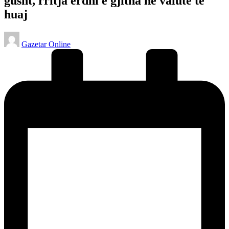
gusht, rritja erdhi e gjitha në valutë të
huaj
Posted
Gazetar Online
by