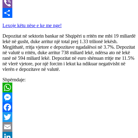
X
Viber
Share
Lexoje këtu nëse e ke me nge!
Depozitat në sektorin bankar në Shqipëri u rritën me mbi 19 miliardë
lekë në gusht, duke arritur një total prej 1.33 trilionë lekësh.
Megjithatë, rritja vjetore e depozitave ngadalësoi në 3.7%. Depozitat
në valutë u rritën, duke arritur 738 miliard lekë, ndërsa ato në lekë
ranë në 594 miliard lekë. Depozitat në euro shënuan rritje me 11.5%
në vlerë vjetore, por një forcim i lekut ka ndikuar negativisht në
vlerën e depozitave në valutë.
Shpërndaje:
WhatsApp
Messenger
Facebook
Twitter
Email