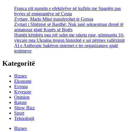
Franca rrit numrin e efektivëve në kufirin me Spanjën pas
hyrjes së emigrantëve në Ceuta
Zyrtare, Mario Mitaj transferohet te Genoa
Zyrtari i Shtëpisë së Bardhë: Nuk janë sekuestruar dronë të
armatosur gjatë Kupës së Botës
Humbi këmbën nga një sulm me raketa ruse, gjimnastja 10-
vjeçare nga Ukraina tregon historinë e saj përmes vallëzimit
AI e Anthropic hakëron sistemet e tre organizatave gjatë
testimeve
Kategoritë
Biznes
Ekonomi
Evropa
Kryesore
Opinion
Rajoni
Show Bizz
Sport
Teknologji
Biznes