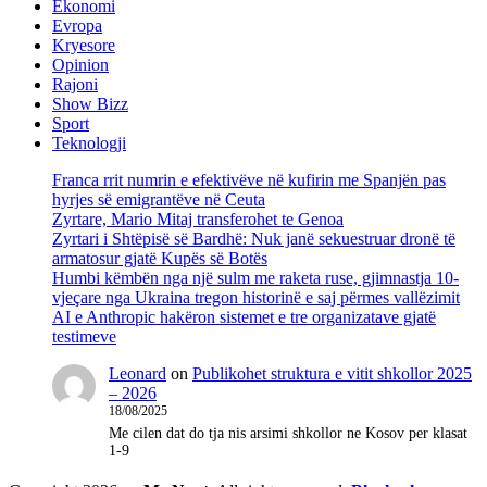
Ekonomi
Evropa
Kryesore
Opinion
Rajoni
Show Bizz
Sport
Teknologji
Franca rrit numrin e efektivëve në kufirin me Spanjën pas
hyrjes së emigrantëve në Ceuta
Zyrtare, Mario Mitaj transferohet te Genoa
Zyrtari i Shtëpisë së Bardhë: Nuk janë sekuestruar dronë të
armatosur gjatë Kupës së Botës
Humbi këmbën nga një sulm me raketa ruse, gjimnastja 10-
vjeçare nga Ukraina tregon historinë e saj përmes vallëzimit
AI e Anthropic hakëron sistemet e tre organizatave gjatë
testimeve
Leonard
on
Publikohet struktura e vitit shkollor 2025
– 2026
18/08/2025
Me cilen dat do tja nis arsimi shkollor ne Kosov per klasat
1-9