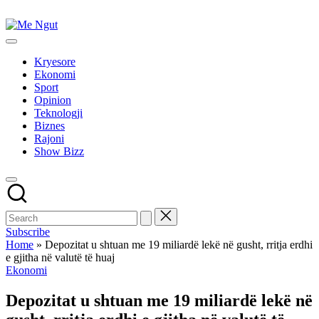
Skip
to
Me
content
Këtu
Ngut
lexohen
Kryesore
lajmet
Ekonomi
me
Sport
ngut
Opinion
Teknologji
Biznes
Rajoni
Show Bizz
Subscribe
Home
»
Depozitat u shtuan me 19 miliardë lekë në gusht, rritja erdhi
e gjitha në valutë të huaj
Posted
Ekonomi
in
Depozitat u shtuan me 19 miliardë lekë në