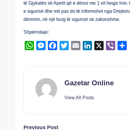
A
n
b
dI
të Gjykatës së Apelit që e dënoi me 1 vit heqje lirie.
e sigurisë dhe më pas do të informohet nga Drejtori
p
g
o
n
dënimin, në një burg të sigurisë së zakonshme.
p
er
o
k
Shpërndaje:
W
M
F
T
E
Li
X
Vi
h
e
a
wi
m
n
b
at
ss
c
tt
ail
k
er
s
e
e
er
e
A
n
b
dI
Gazetar Online
p
g
o
n
View All Posts
p
er
o
k
Post
Previous Post