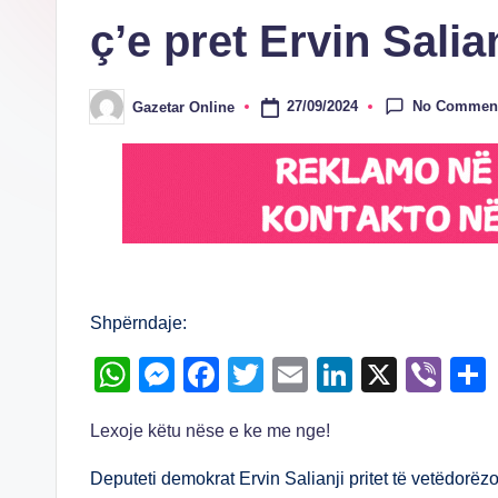
ç’e pret Ervin Salia
No Commen
27/09/2024
Gazetar Online
Posted
by
Shpërndaje:
W
M
F
T
E
Li
X
Vi
h
e
a
wi
m
n
b
Lexoje këtu nëse e ke me nge!
at
ss
c
tt
ail
k
er
s
e
e
er
e
Deputeti demokrat Ervin Salianji pritet të vetëdorëz