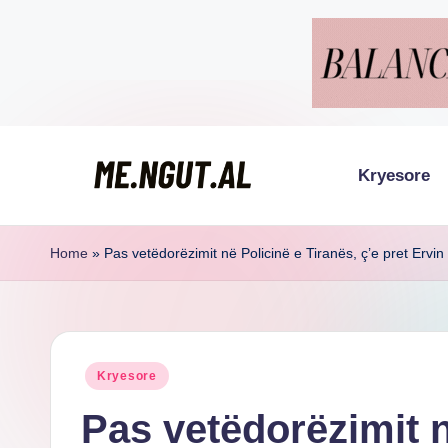
Skip
to
content
Kryesore
M
Këtu
lexohen
e
Home
»
Pas vetëdorëzimit në Policinë e Tiranës, ç’e pret Ervin 
lajmet
N
me
g
ngut
Posted
Kryesore
u
in
Pas vetëdorëzimit n
t