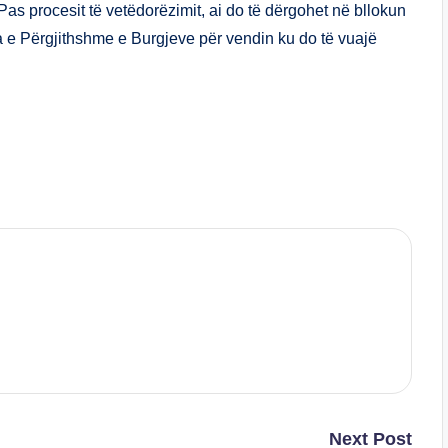
 Pas procesit të vetëdorëzimit, ai do të dërgohet në bllokun
a e Përgjithshme e Burgjeve për vendin ku do të vuajë
S
h
ar
e
Next Post