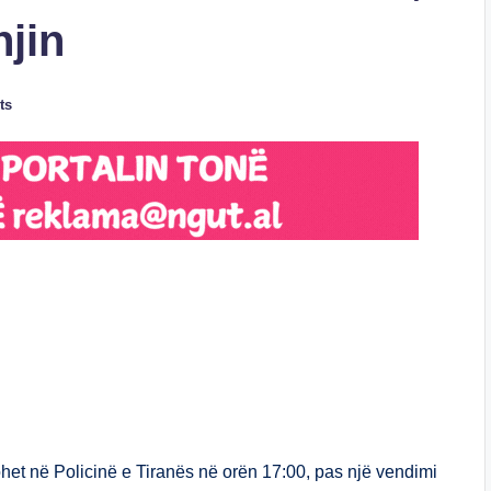
njin
ts
S
h
ar
e
ohet në Policinë e Tiranës në orën 17:00, pas një vendimi