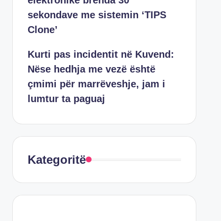
elektronike brenda 30
sekondave me sistemin ‘TIPS
Clone’
Kurti pas incidentit në Kuvend:
Nëse hedhja me vezë është
çmimi për marrëveshje, jam i
lumtur ta paguaj
Kategoritë