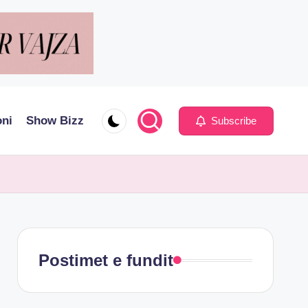
oni
Show Bizz
Subscribe
Postimet e fundit