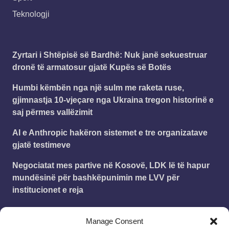
Teknologji
Zyrtari i Shtëpisë së Bardhë: Nuk janë sekuestruar
dronë të armatosur gjatë Kupës së Botës
Humbi këmbën nga një sulm me raketa ruse,
gjimnastja 10-vjeçare nga Ukraina tregon historinë e
saj përmes vallëzimit
AI e Anthropic hakëron sistemet e tre organizatave
gjatë testimeve
Negociatat mes partive në Kosovë, LDK lë të hapur
mundësinë për bashkëpunimin me LVV për
institucionet e reja
FIFA i kundërpërgjigjet UEFA-s: Askush nuk po e
Manage Consent
shet futbollin