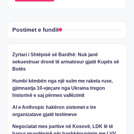
Postimet e fundit
Zyrtari i Shtëpisë së Bardhë: Nuk janë
sekuestruar dronë të armatosur gjatë Kupës së
Botës
Humbi këmbën nga një sulm me raketa ruse,
gjimnastja 10-vjeçare nga Ukraina tregon
historinë e saj përmes vallëzimit
AI e Anthropic hakëron sistemet e tre
organizatave gjatë testimeve
Negociatat mes partive në Kosovë, LDK lë të
hapur mundësinë për bashkëpunimin me LVV