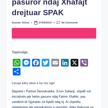
pasuror ndaj Xhafajt
drejtuar SPAK
No Comments
Gazetar Online
27/09/2024
Posted
by
Shpërndaje:
W
M
F
T
E
Li
X
Vi
h
e
a
wi
m
n
b
S
at
ss
c
tt
ail
k
er
h
Lexoje këtu nëse e ke me nge!
s
e
e
er
e
ar
A
n
b
dI
Deputeti i Partisë Demokratike, Ervin Salianji, shpalli sot
e
iniciativën për hetim pasuror ndaj Fatmir Xhafës, pas
p
g
o
n
vendimit të Gjykatës së Apelit ndaj tij. Ai shprehu
shqetësime për persekutimin e opozitës, duke theksuar se