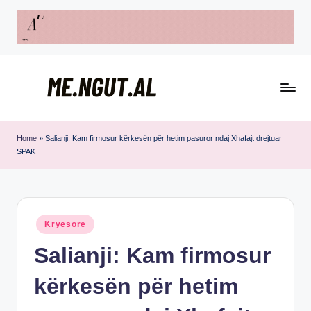
Skip
to
content
M
Këtu
e
lexohen
Home
»
Salianji: Kam firmosur kërkesën për hetim pasuror ndaj Xhafajt drejtuar
SPAK
lajmet
N
me
g
ngut
u
Posted
Kryesore
t
in
Salianji: Kam firmosur
kërkesën për hetim