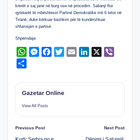
p
er
o
krerët e saj janë në burg ose në procedim. Salianji ftoi
k
qytetarët të mbështesin Partinë Demokratike më 6 tetor në
Tiranë, duke kërkuar bashkim për të kundërshtuar
shfarosjen e partisë.
Shpërndaje:
W
M
F
T
E
Li
X
Vi
h
e
a
wi
m
n
b
S
at
ss
c
tt
ail
k
er
h
s
e
e
er
e
ar
A
n
b
dI
e
Gazetar Online
p
g
o
n
View All Posts
p
er
o
k
Post
Previous Post
Next Post
Kurti: Serbia po e
Dënimi i Salianjit,