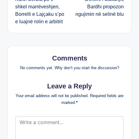
navigation
shkel marrëveshjen,
Bardhi propozon
Borrelli e Lajçaku s’po
ngujimin në selinë blu
e luajnë rolin e arbitrit
Comments
No comments yet. Why don’t you start the discussion?
Leave a Reply
Your email address will not be published.
Required fields are
marked
*