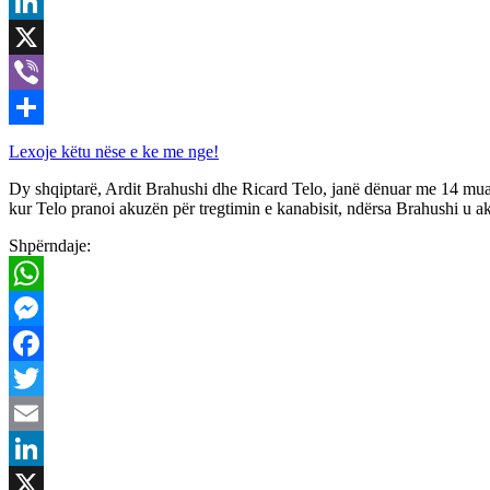
Email
LinkedIn
X
Viber
Share
Lexoje këtu nëse e ke me nge!
Dy shqiptarë, Ardit Brahushi dhe Ricard Telo, janë dënuar me 14 muaj
kur Telo pranoi akuzën për tregtimin e kanabisit, ndërsa Brahushi u 
Shpërndaje:
WhatsApp
Messenger
Facebook
Twitter
Email
LinkedIn