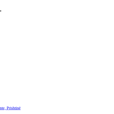
*
te, Prishtinë