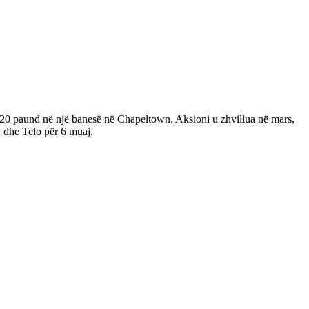
,020 paund në një banesë në Chapeltown. Aksioni u zhvillua në mars,
j dhe Telo për 6 muaj.