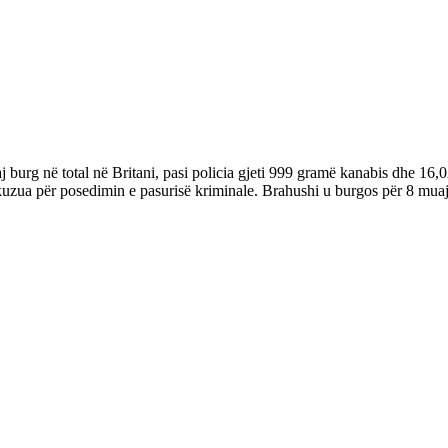
 burg në total në Britani, pasi policia gjeti 999 gramë kanabis dhe 16
akuzua për posedimin e pasurisë kriminale. Brahushi u burgos për 8 mua