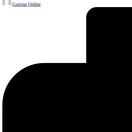
Gazetar Online
by