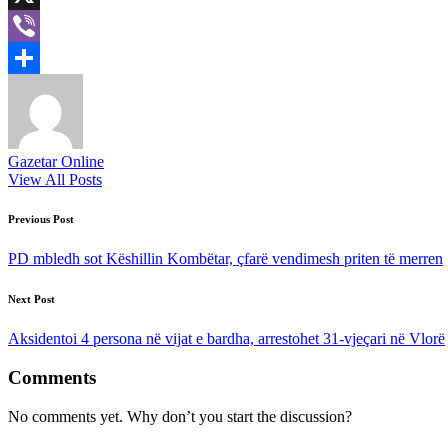
X
Viber
Share
Gazetar Online
View All Posts
Post
Previous Post
navigation
PD mbledh sot Këshillin Kombëtar, çfarë vendimesh priten të merren
Next Post
Aksidentoi 4 persona në vijat e bardha, arrestohet 31-vjeçari në Vlorë
Comments
No comments yet. Why don’t you start the discussion?