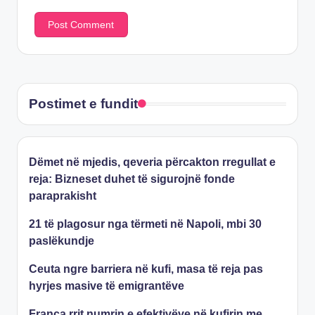
Postimet e fundit
Dëmet në mjedis, qeveria përcakton rregullat e
reja: Bizneset duhet të sigurojnë fonde
paraprakisht
21 të plagosur nga tërmeti në Napoli, mbi 30
paslëkundje
Ceuta ngre barriera në kufi, masa të reja pas
hyrjes masive të emigrantëve
Franca rrit numrin e efektivëve në kufirin me