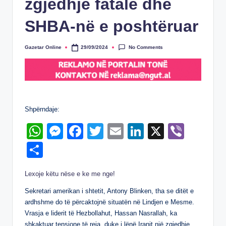
zgjedhje fatale dhe
SHBA-në e poshtëruar
No Comments
Gazetar Online
29/09/2024
Posted
by
Shpërndaje:
W
M
F
T
E
Li
X
Vi
h
e
a
wi
m
n
b
S
at
ss
c
tt
ail
k
er
h
Lexoje këtu nëse e ke me nge!
s
e
e
er
e
ar
A
n
b
dI
Sekretari amerikan i shtetit, Antony Blinken, tha se ditët e
e
ardhshme do të përcaktojnë situatën në Lindjen e Mesme.
p
g
o
n
Vrasja e liderit të Hezbollahut, Hassan Nasrallah, ka
shkaktuar tensione të reja, duke i lënë Iranit një zgjedhje