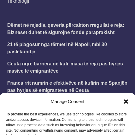
Teknologji
Dëmet në mjedis, qeveria përcakton rregullat e reja:
Bizneset duhet të sigurojnë fonde paraprakisht
21 të plagosur nga tërmeti në Napoli, mbi 30
paslëkundje
Ceuta ngre barriera në kufi, masa të reja pas hyrjes
masive të emigrantëve
Franca rrit numrin e efektivëve në kufirin me Spanjën
pas hyrjes së emigrantëve në Ceuta
Manage Consent
Zyrtare, Mario Mitaj transferohet te Genoa
To provide the best experiences, we use technologies like cookies to store
and/or access device information. Consenting to these technologies will
Leonard
on
Publikohet struktura e vitit shkollor
allow us to process data such as browsing behavior or unique IDs on this
2025 – 2026
site. Not consenting or withdrawing consent, may adversely affect certain
18/08/2025