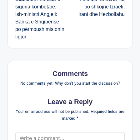
navigation
siguria kombëtare,
po shkojnë Izraeli,
ish-ministri Angjeli:
Irani dhe Hezbollahu
Banka e Shqipërisë
po përmbush misionin
ligjor
Comments
No comments yet. Why don’t you start the discussion?
Leave a Reply
Your email address will not be published.
Required fields are
marked
*