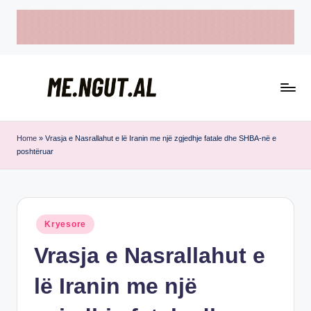
Skip
to
content
M
Këtu
e
lexohen
Home
»
Vrasja e Nasrallahut e lë Iranin me një zgjedhje fatale dhe SHBA-në e
poshtëruar
lajmet
N
me
g
ngut
u
Posted
Kryesore
t
in
Vrasja e Nasrallahut e
lë Iranin me një