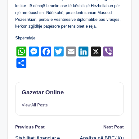
p
er
o
kritike: të dënojë Izraelin ose të këshillojë Hezbollahun për
k
një armëpushim. Ndërkohë, presidenti iranian Masoud
Pezeshkian, përballë vështirësive diplomatike pas vrasjes,
kërkon zgjidhje paqësore për tensionet e reja.
Shpërndaje:
W
M
F
T
E
Li
X
Vi
h
e
a
wi
m
n
b
S
at
ss
c
tt
ail
k
er
h
s
e
e
er
e
ar
A
n
b
dI
e
Gazetar Online
p
g
o
n
View All Posts
p
er
o
k
Post
Previous Post
Next Post
Stabiliteti financiar e
Analiza në BBC/ Ku