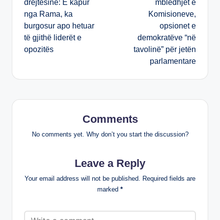
drejtësinë: E kapur
mbledhjet e
nga Rama, ka
Komisioneve,
burgosur apo hetuar
opsionet e
të gjithë liderët e
demokratëve “në
opozitës
tavolinë” për jetën
parlamentare
Comments
No comments yet. Why don’t you start the discussion?
Leave a Reply
Your email address will not be published.
Required fields are
marked
*