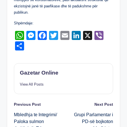
ekzistojnë janë të paefikase dhe të padukshme për
publikun.
Shpërndaje:
W
M
F
T
E
Li
X
Vi
h
e
a
wi
m
n
b
S
at
ss
c
tt
ail
k
er
h
s
e
e
er
e
ar
A
n
b
dI
e
Gazetar Online
p
g
o
n
View All Posts
p
er
o
k
Post
Previous Post
Next Post
Mbledhja te Integrimi/
Grupi Parlamentar i
navigation
Paloka sulmon
PD-së bojkoton