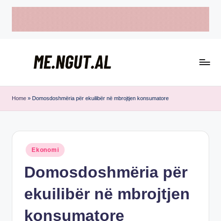
Skip
to
content
M
Këtu
e
lexohen
Home
»
Domosdoshmëria për ekuilibër në mbrojtjen konsumatore
lajmet
N
me
g
ngut
u
Posted
Ekonomi
in
t
Domosdoshmëria për
ekuilibër në mbrojtjen
konsumatore