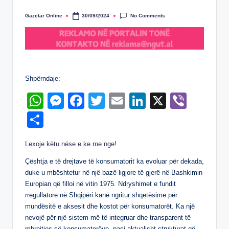
No Comments
Gazetar Online
30/09/2024
Posted
by
Shpërndaje:
W
M
F
T
E
Li
X
Vi
h
e
a
wi
m
n
b
S
at
ss
c
tt
ail
k
er
h
Lexoje këtu nëse e ke me nge!
s
e
e
er
e
ar
A
n
b
dI
Çështja e të drejtave të konsumatorit ka evoluar për dekada,
e
duke u mbështetur në një bazë ligjore të gjerë në Bashkimin
p
g
o
n
Europian që filloi në vitin 1975. Ndryshimet e fundit
p
er
o
rregullatore në Shqipëri kanë ngritur shqetësime për
mundësitë e aksesit dhe kostot për konsumatorët. Ka një
k
nevojë për një sistem më të integruar dhe transparent të
mbrojtjes së konsumatorëve, pasi aktualisht strukturat që