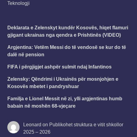
Teknologji
Deklarata e Zelenskyt kundër Kosovës, hiqet flamuri
gjigant ukrainas nga qendra e Prishtinës (VIDEO)
Argjentina: Vetëm Messi do të vendosë se kur do të
dalë në pension
FIFA i përgjigjet ashpër sulmit ndaj Infantinos
Zelensky: Qëndrimi i Ukrainës për mosnjohjen e
Kosovës mbetet i pandryshuar
Familja e Lionel Messit në zi, ylli argjentinas humb
babain në moshën 68-vjeçare
Leonard
on
Publikohet struktura e vitit shkollor
2025 – 2026