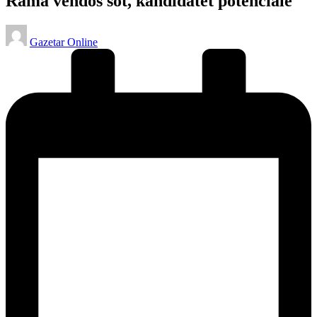
Rama vendos sot, kandidatët potencialë
Posted
Gazetar Online
by