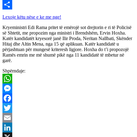
Viber
Share
Lexoje këtu nëse e ke me nge!
Kryeministri Edi Rama pritet të emërojë sot drejtorin e ri të Policisë
së Shtetit, me propozim nga ministri i Brendshëm, Ervin Hoxha.
Katër kandidatët kryesorë janë Ilir Proda, Neritan Nallbati, Skënder
Hitaj dhe Altin Mena, nga 15 që aplikuan. Katër kandidatë u
përjashtuan për mungesë kriteresh ligjore. Hoxha do t’i propozojë
Ramës emrin me më shumë pikë nga 11 kandidatë të mbetur në
garë.
Shpërndaje:
WhatsApp
Messenger
Facebook
Twitter
Email