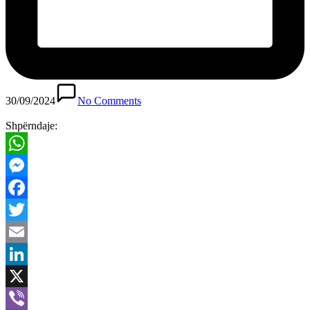
30/09/2024
No Comments
Shpërndaje:
WhatsApp
Messenger
Facebook
Twitter
Email
LinkedIn
X