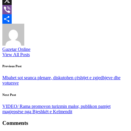
LinkedIn
X
Viber
Share
Gazetar Online
View All Posts
Post
Previous Post
navigation
Mbahet sot seanca plenare, diskutohen çështjet e zgjedhjeve dhe
votuesve
Next Post
VIDEO/ Rama promovon turizmin malor, publikon pamjet
magjepsëse nga Bjeshkët e Kelmendit
Comments