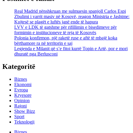
Real Madrid nënshkruan me sulmuesin spanjoll Carlos Espi
Zbulimi i varrit masiv në Kosovë, reagon Ministria e Jashtme:
Kujtesë se plagët e luftës janë ende të hapura
LVV e LDK të gatshme për rifillimin e bisedimeve për
formimin e institucioneve të reja të Kosovës
Polonia konfirmon, një raketë ruse e aftë të mbajë koka
bërthamore ra në territorin e saj
Legjenda e Milanit që s’e fitoi kurrë Topin e Artë, por e mori
dhuratë nga Berlusconi
Kategoritë
Biznes
Ekonomi
Evropa
Kryesore
Opinion
Rajoni
Show Bizz
Sport
Teknologji
Biznes