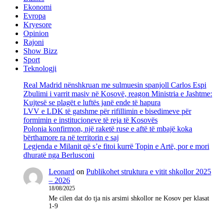
Ekonomi
Evropa
Kryesore
Opinion
Rajoni
Show Bizz
Sport
Teknologji
Real Madrid nënshkruan me sulmuesin spanjoll Carlos Espi
Zbulimi i varrit masiv në Kosovë, reagon Ministria e Jashtme:
Kujtesë se plagët e luftës janë ende të hapura
LVV e LDK të gatshme për rifillimin e bisedimeve për
formimin e institucioneve të reja të Kosovës
Polonia konfirmon, një raketë ruse e aftë të mbajë koka
bërthamore ra në territorin e saj
Legjenda e Milanit që s’e fitoi kurrë Topin e Artë, por e mori
dhuratë nga Berlusconi
Leonard
on
Publikohet struktura e vitit shkollor 2025
– 2026
18/08/2025
Me cilen dat do tja nis arsimi shkollor ne Kosov per klasat
1-9