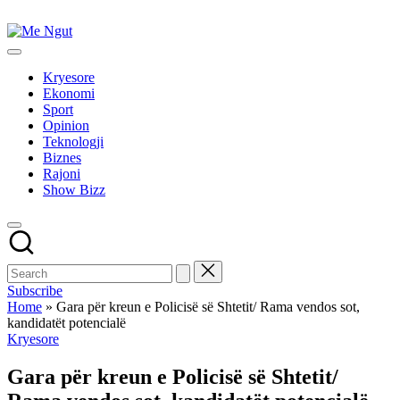
Skip
to
Me
content
Këtu
Ngut
lexohen
Kryesore
lajmet
Ekonomi
me
Sport
ngut
Opinion
Teknologji
Biznes
Rajoni
Show Bizz
Subscribe
Home
»
Gara për kreun e Policisë së Shtetit/ Rama vendos sot,
kandidatët potencialë
Posted
Kryesore
in
Gara për kreun e Policisë së Shtetit/