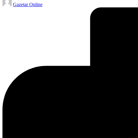
Gazetar Online
by