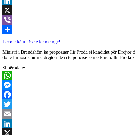
Email
LinkedIn
X
Viber
Share
Lexoje këtu nëse e ke me nge!
Ministri i Brendshëm ka propozuar Ilir Proda si kandidat për Drejtor 
do të firmosë emrin e drejtorit të ri të policisë të mërkurën. Ilir Proda
Shpërndaje:
WhatsApp
Messenger
Facebook
Twitter
Email
LinkedIn