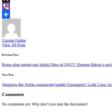
X
Viber
Share
Gazetar Online
View All Posts
Post
Previous Post
navigation
Rama ndan pamjet nga Spitali Ditor në QSUT: Shmang fluksin e paci
Next Post
Shqipëria dhe Serbia organizojnë bashkë Europianin? Lorik Cana: A
Comments
No comments yet. Why don’t you start the discussion?