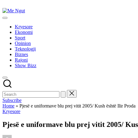
Skip
to
Me
content
Këtu
Ngut
lexohen
Kryesore
lajmet
Ekonomi
me
Sport
ngut
Opinion
Teknologji
Biznes
Rajoni
Show Bizz
Subscribe
Home
»
Pjesë e uniformave blu prej vitit 2005/ Kush është Ilir Proda
Posted
Kryesore
in
Pjesë e uniformave blu prej vitit 2005/ Kus
Posted