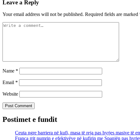
Leave a Reply
Your email address will not be published.
Required fields are marked
Name
*
Email
*
Website
Postimet e fundit
Ceuta ngre barriera në kufi, masa të reja pas hyrjes masive të e
Franca rrit numrin e efektivëve në kufirin me Spanjën pas hyrj