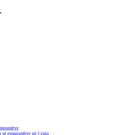
*
migrantëve
es së emigrantëve në Ceuta