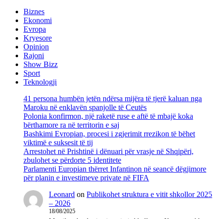
Biznes
Ekonomi
Evropa
Kryesore
Opinion
Rajoni
Show Bizz
Sport
Teknologji
41 persona humbën jetën ndërsa mijëra të tjerë kaluan nga
Maroku në enklavën spanjolle të Ceutës
Polonia konfirmon, një raketë ruse e aftë të mbajë koka
bërthamore ra në territorin e saj
Bashkimi Evropian, procesi i zgjerimit rrezikon të bëhet
viktimë e suksesit të tij
Arrestohet në Prishtinë i dënuari për vrasje në Shqipëri,
zbulohet se përdorte 5 identitete
Parlamenti Europian thërret Infantinon në seancë dëgjimore
për planin e investimeve private në FIFA
Leonard
on
Publikohet struktura e vitit shkollor 2025
– 2026
18/08/2025