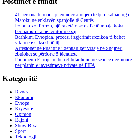
Postimet e fundit
41 persona humbën jetën ndërsa mijëra të tjerë kaluan nga
Maroku në enklavën spanjolle të Ceutës
Polonia konfirmon, një raketë ruse e aftë të mbajë koka
bërthamore ra në territorin e saj
Bashkimi Evropian, procesi i zgjerimit rrezikon të bëhet
viktimë e suksesit të tij
Arrestohet në Prishtinë i dënuari për vrasje në Shqipëri,
zbulohet se përdorte 5 identitete
Parlamenti Europian thërret Infantinon në seancë dëgjimore
për planin e investimeve private në FIFA
Kategoritë
Biznes
Ekonomi
Evropa
Kryesore
Opinion
Rajoni
Show Bizz
Sport
Teknologji