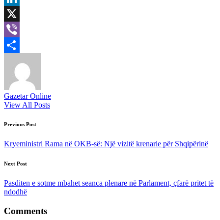
LinkedIn
X
Viber
Share
Gazetar Online
View All Posts
Post
Previous Post
navigation
Kryeministri Rama në OKB-së: Një vizitë krenarie për Shqipërinë
Next Post
Pasditen e sotme mbahet seanca plenare në Parlament, çfarë pritet të
ndodhë
Comments