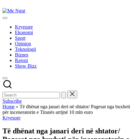
Skip
to
Me
content
Këtu
Ngut
lexohen
Kryesore
lajmet
Ekonomi
me
Sport
ngut
Opinion
Teknologji
Biznes
Rajoni
Show Bizz
Subscribe
Home
»
Të dhënat nga janari deri në shtator/ Pagesat nga buxheti
për inceneratorin e Tiranës arrijnë 10 mln euro
Posted
Kryesore
in
Të dhënat nga janari deri në shtator/