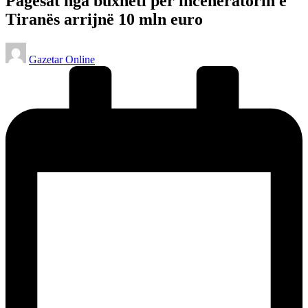
Pagesat nga buxheti për inceneratorin e
Tiranës arrijnë 10 mln euro
Posted
Gazetar Online
by