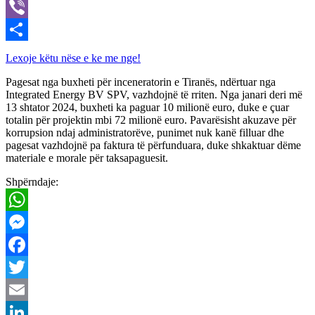
X
Viber
Share
Lexoje këtu nëse e ke me nge!
Pagesat nga buxheti për inceneratorin e Tiranës, ndërtuar nga
Integrated Energy BV SPV, vazhdojnë të rriten. Nga janari deri më
13 shtator 2024, buxheti ka paguar 10 milionë euro, duke e çuar
totalin për projektin mbi 72 milionë euro. Pavarësisht akuzave për
korrupsion ndaj administratorëve, punimet nuk kanë filluar dhe
pagesat vazhdojnë pa faktura të përfunduara, duke shkaktuar dëme
materiale e morale për taksapaguesit.
Shpërndaje:
WhatsApp
Messenger
Facebook
Twitter
Email