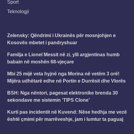
Sport
Teknologji
Zelensky: Qëndrimi i Ukrainës për mosnjohjen e
Kosovës mbetet i pandryshuar
Familja e Lionel Messit në zi, ylli argjentinas humb
babain në moshën 68-vjeçare
Mbi 25 mijë veta hyjnë nga Morina në vetëm 3 orë!
Mijëra udhëtarë edhe në Portin e Durrësit dhe Vlorës
BSH: Nga nëntori, pagesat elektronike brenda 30
sekondave me sistemin ‘TIPS Clone’
Kurti pas incidentit në Kuvend: Nëse hedhja me vezë
është çmimi për marrëveshje, jam i lumtur ta paguaj