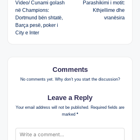
Video/ Cunami golash
Parashikimi i motit:
navigation
në Champions:
Kthjellime dhe
Dortmund bën shtatë,
vranësira
Barça pesë, poker i
City e Inter
Comments
No comments yet. Why don’t you start the discussion?
Leave a Reply
Your email address will not be published.
Required fields are
marked
*