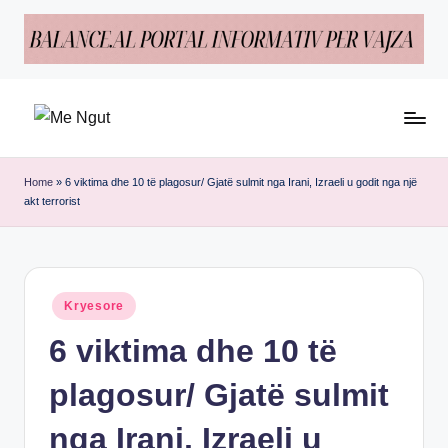
Skip
to
content
M
Këtu
e
lexohen
Home
»
6 viktima dhe 10 të plagosur/ Gjatë sulmit nga Irani, Izraeli u godit nga një
akt terrοrist
lajmet
N
me
g
ngut
u
Posted
Kryesore
t
in
6 viktima dhe 10 të
plagosur/ Gjatë sulmit
nga Irani, Izraeli u