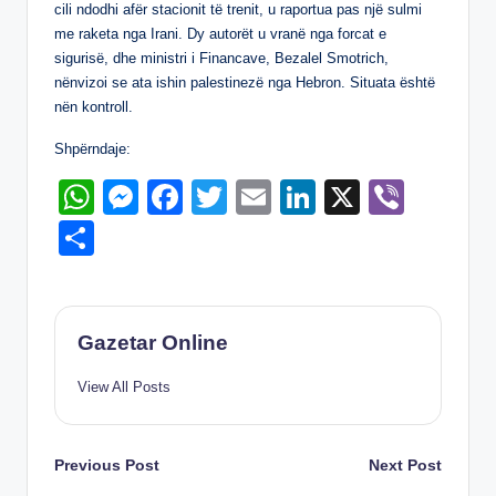
p
er
o
cili ndodhi afër stacionit të trenit, u raportua pas një sulmi
me raketa nga Irani. Dy autorët u vranë nga forcat e
k
sigurisë, dhe ministri i Financave, Bezalel Smotrich,
nënvizoi se ata ishin palestinezë nga Hebron. Situata është
nën kontroll.
Shpërndaje:
W
M
F
T
E
Li
X
Vi
h
e
a
wi
m
n
b
S
at
ss
c
tt
ail
k
er
h
s
e
e
er
e
ar
A
n
b
dI
e
Gazetar Online
p
g
o
n
View All Posts
p
er
o
k
Post
Previous Post
Next Post