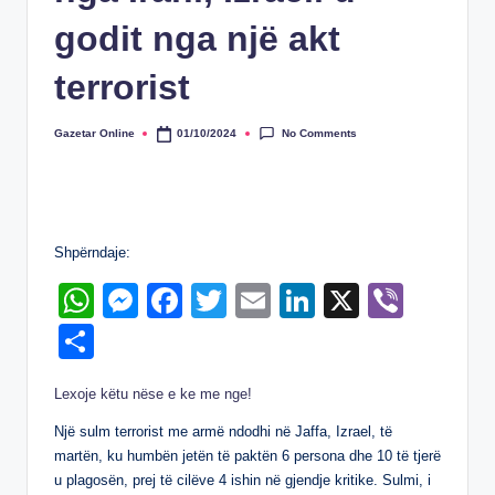
godit nga një akt
terrοrist
No Comments
Gazetar Online
01/10/2024
Posted
by
Shpërndaje:
W
M
F
T
E
Li
X
Vi
h
e
a
wi
m
n
b
S
at
ss
c
tt
ail
k
er
h
Lexoje këtu nëse e ke me nge!
s
e
e
er
e
ar
A
n
b
dI
Një sulm terrоrist me armë ndodhi në Jaffa, Izrael, të
e
martën, ku humbën jetën të paktën 6 persona dhe 10 të tjerë
p
g
o
n
u plagosën, prej të cilëve 4 ishin në gjendje kritike. Sulmi, i