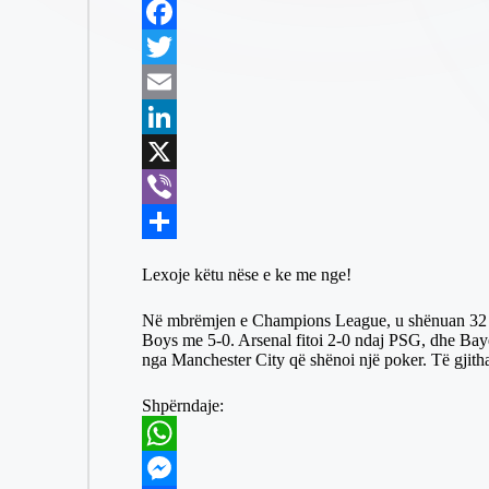
h
M
a
e
F
t
s
a
T
s
s
c
w
E
A
e
e
i
m
L
p
n
b
t
a
i
X
p
g
o
t
i
n
V
e
o
e
l
k
i
S
Lexoje këtu nëse e ke me nge!
r
k
r
e
b
h
Në mbrëmjen e Champions League, u shënuan 32 go
d
e
a
Boys me 5-0. Arsenal fitoi 2-0 ndaj PSG, dhe Baye
nga Manchester City që shënoi një poker. Të gjitha
I
r
r
n
e
Shpërndaje:
W