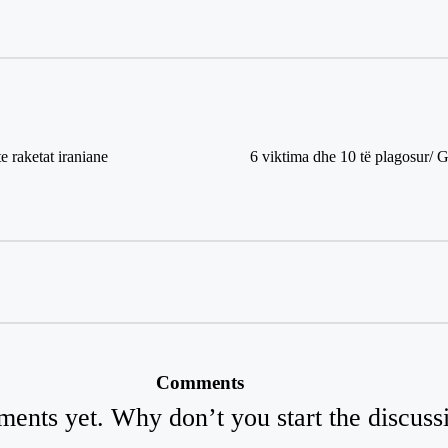
 raketat iraniane
6 viktima dhe 10 të plagosur/ Gj
Comments
ents yet. Why don’t you start the discuss