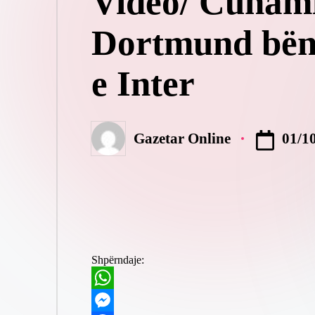
Video/ Cunami
Dortmund bën s
e Inter
01/1
Gazetar Online
Posted
by
Shpërndaje:
W