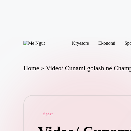
Skip
to
content
Kryesore
Ekonomi
Spo
M
Këtu
e
lexohen
N
lajmet
me
g
Home
»
Video/ Cunami golash në Champio
ngut
ut
Posted
Sport
in