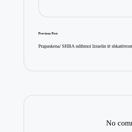
Post
Previous Post
navigation
Prapaskena/ SHBA ndihmoi Izraelin të shkatërronte
No comm