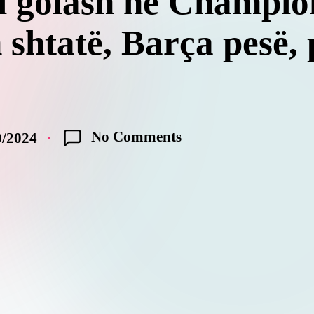
 golash në Champio
htatë, Barça pesë, 
No Comments
0/2024