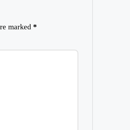
 are marked
*