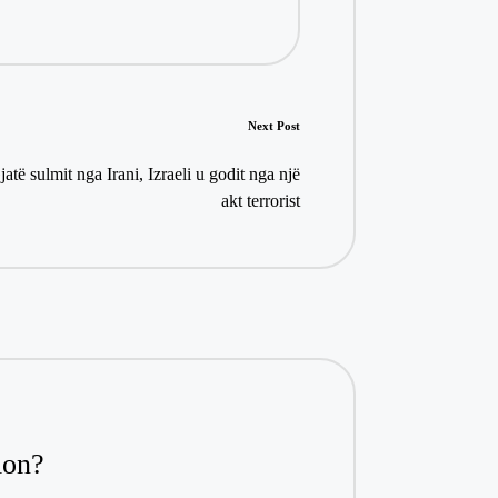
Next Post
atë sulmit nga Irani, Izraeli u godit nga një
akt terrοrist
ion?