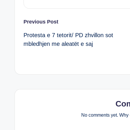
k
Post
Previous Post
Protesta e 7 tetorit/ PD zhvillon sot
navigation
mbledhjen me aleatët e saj
Co
No comments yet. Why d