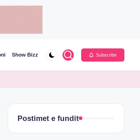
oni
Show Bizz
Subscribe
Postimet e fundit