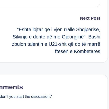
Next Post
“Është lojtar që i vjen rrallë Shqipërisë,
Silvinjo e donte që me Gjeorgjinë”, Bushi
zbulon talentin e U21-shit që do të marrë
ftesën e Kombëtares
mments
on’t you start the discussion?