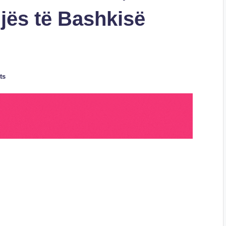
jës të Bashkisë
ts
S
h