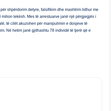
ar
e
ër shpërdorim detyre, falsifikim dhe mashtrim lidhur me
3 milion lekësh. Mes të arrestuarve janë një përgjegjës i
alë, të cilët akuzohen për manipulimin e dosjeve të
. Në hetim janë gjithashtu 78 individë të tjerë që e
S
h
ar
e