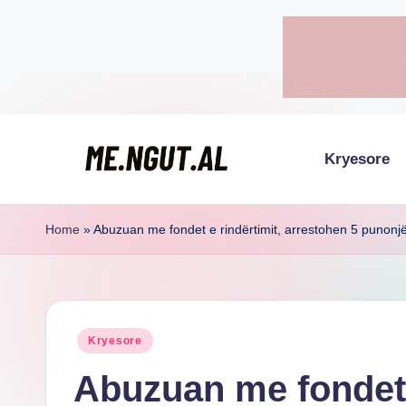
Skip
to
content
Kryesore
M
Këtu
lexohen
e
Home
»
Abuzuan me fondet e rindërtimit, arrestohen 5 punonj
lajmet
N
me
g
ngut
Posted
Kryesore
u
in
Abuzuan me fondet 
t