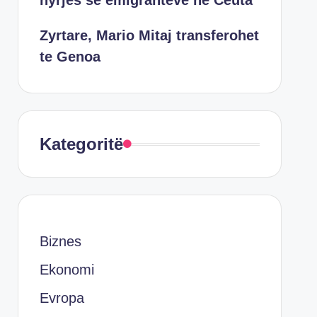
hyrjes së emigrantëve në Ceuta
Zyrtare, Mario Mitaj transferohet
te Genoa
Kategoritë
Biznes
Ekonomi
Evropa