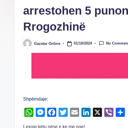
arrestohen 5 punon
Rrogozhinë
No Commen
01/10/2024
Gazetar Online
Posted
by
Shpërndaje:
W
M
F
T
E
Li
X
Vi
h
e
a
wi
m
n
b
Lexoje këtu nëse e ke me nge!