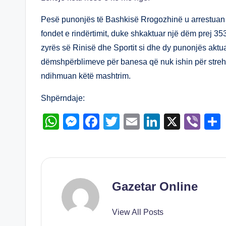
at
ss
c
tt
ail
k
er
s
e
e
er
e
Pesë punonjës të Bashkisë Rrogozhinë u arrestuan p
A
n
b
dI
fondet e rindërtimit, duke shkaktuar një dëm prej 35
zyrës së Rinisë dhe Sportit si dhe dy punonjës aktu
p
g
o
n
dëmshpërblimeve për banesa që nuk ishin për strehim
p
er
o
ndihmuan këtë mashtrim.
k
Shpërndaje:
W
M
F
T
E
Li
X
Vi
h
e
a
wi
m
n
b
at
ss
c
tt
ail
k
er
s
e
e
er
e
A
n
b
dI
Gazetar Online
p
g
o
n
View All Posts
p
er
o