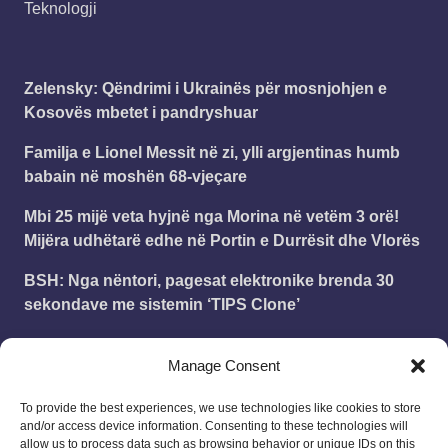
Teknologji
Zelensky: Qëndrimi i Ukrainës për mosnjohjen e
Kosovës mbetet i pandryshuar
Familja e Lionel Messit në zi, ylli argjentinas humb
babain në moshën 68-vjeçare
Mbi 25 mijë veta hyjnë nga Morina në vetëm 3 orë!
Mijëra udhëtarë edhe në Portin e Durrësit dhe Vlorës
BSH: Nga nëntori, pagesat elektronike brenda 30
sekondave me sistemin ‘TIPS Clone’
Kurti pas incidentit në Kuvend: Nëse hedhja me vezë
Manage Consent
është çmimi për marrëveshje, jam i lumtur ta paguaj
To provide the best experiences, we use technologies like cookies to store
and/or access device information. Consenting to these technologies will
Leonard
on
Publikohet struktura e vitit shkollor
allow us to process data such as browsing behavior or unique IDs on this