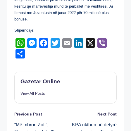
k
kështu që marrëveshja mund të përballet me vështirësi. Ai
firmosi me Juventusin në janar 2022 për 70 milionë plus
bonuse.
Shpërndaje:
W
M
F
T
E
Li
X
Vi
h
e
a
wi
m
n
b
S
at
ss
c
tt
ail
k
er
h
s
e
e
er
e
ar
A
n
b
dI
e
Gazetar Online
p
g
o
n
View All Posts
p
er
o
k
Post
Previous Post
Next Post
“Më mbron Zoti”,
KPA rikthen në detyrë
navigation