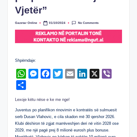
Vjetër”
No Comments
Gazetar Online
01/10/2024
Posted
by
Shpërndaje:
W
M
F
T
E
Li
X
Vi
h
e
a
wi
m
n
b
S
at
ss
c
tt
ail
k
er
h
Lexoje këtu nëse e ke me nge!
s
e
e
er
e
ar
A
n
b
dI
Juventus po planifikon rinovimin e kontratës së sulmuesit
e
serb Dusan Vlahovic, e cila skadon më 30 qershor 2026.
p
g
o
n
Klubi dëshiron të zgjat marrëveshjen deri në vitin 2028 ose
p
er
o
2029, me një pagë prej 8 milionë eurosh plus bonuse.
Megjithatë, Vlahovic po kërkon të paktën 10 milionë euro,