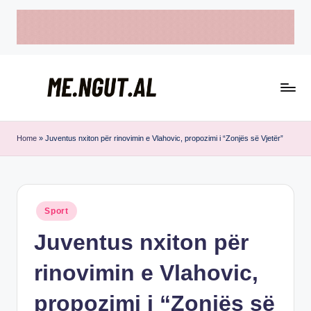
Skip
to
content
M
Këtu
e
lexohen
Home
»
Juventus nxiton për rinovimin e Vlahovic, propozimi i “Zonjës së Vjetër”
lajmet
N
me
g
ngut
u
Posted
Sport
in
t
Juventus nxiton për
rinovimin e Vlahovic,
propozimi i “Zonjës së