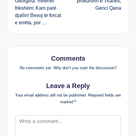
Georgina “rrëfehet”
prokurorin e Tiranës,
frikshëm: Kam parë
Genci Qana
djallin! Besoj te forcat
e errëta, por …
Comments
No comments yet. Why don’t you start the discussion?
Leave a Reply
Your email address will not be published.
Required fields are
marked
*