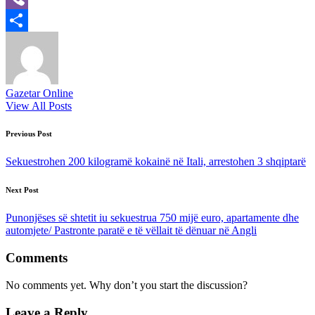
Viber
Share
Gazetar Online
View All Posts
Post
Previous Post
navigation
Sekuestrohen 200 kilogramë kokainë në Itali, arrestohen 3 shqiptarë
Next Post
Punonjëses së shtetit iu sekuestrua 750 mijë euro, apartamente dhe
automjete/ Pastronte paratë e të vëllait të dënuar në Angli
Comments
No comments yet. Why don’t you start the discussion?
Leave a Reply