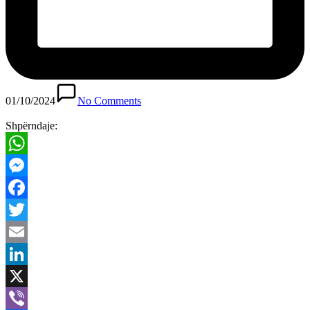
01/10/2024
No Comments
Shpërndaje:
WhatsApp
Messenger
Facebook
Twitter
Email
LinkedIn
X