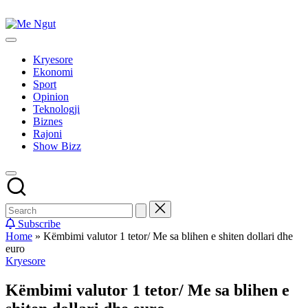
Skip
to
Me
content
Këtu
Ngut
lexohen
Kryesore
lajmet
Ekonomi
me
Sport
ngut
Opinion
Teknologji
Biznes
Rajoni
Show Bizz
Subscribe
Home
»
Këmbimi valutor 1 tetor/ Me sa blihen e shiten dollari dhe
euro
Posted
Kryesore
in
Këmbimi valutor 1 tetor/ Me sa blihen e