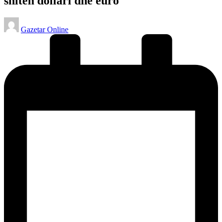
shiten dollari dhe euro
Posted
Gazetar Online
by