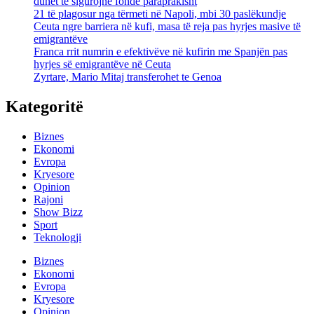
duhet të sigurojnë fonde paraprakisht
21 të plagosur nga tërmeti në Napoli, mbi 30 paslëkundje
Ceuta ngre barriera në kufi, masa të reja pas hyrjes masive të
emigrantëve
Franca rrit numrin e efektivëve në kufirin me Spanjën pas
hyrjes së emigrantëve në Ceuta
Zyrtare, Mario Mitaj transferohet te Genoa
Kategoritë
Biznes
Ekonomi
Evropa
Kryesore
Opinion
Rajoni
Show Bizz
Sport
Teknologji
Biznes
Ekonomi
Evropa
Kryesore
Opinion