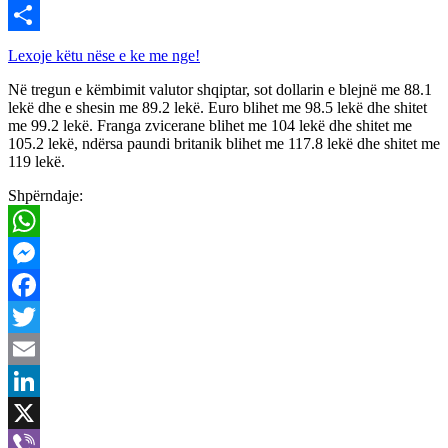
Viber
Share
Lexoje këtu nëse e ke me nge!
Në tregun e këmbimit valutor shqiptar, sot dollarin e blejnë me 88.1
lekë dhe e shesin me 89.2 lekë. Euro blihet me 98.5 lekë dhe shitet
me 99.2 lekë. Franga zvicerane blihet me 104 lekë dhe shitet me
105.2 lekë, ndërsa paundi britanik blihet me 117.8 lekë dhe shitet me
119 lekë.
Shpërndaje:
WhatsApp
Messenger
Facebook
Twitter
Email
LinkedIn
X