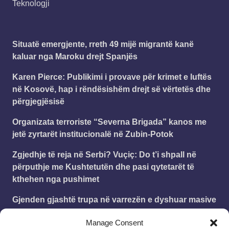
Teknologji
Situatë emergjente, rreth 49 mijë migrantë kanë
kaluar nga Maroku drejt Spanjës
Karen Pierce: Publikimi i provave për krimet e luftës
në Kosovë, hap i rëndësishëm drejt së vërtetës dhe
përgjegjësisë
Organizata terroriste “Severna Brigada” kanos me
jetë zyrtarët institucionalë në Zubin-Potok
Zgjedhje të reja në Serbi? Vuçiç: Do t’i shpall në
përputhje me Kushtetutën dhe pasi qytetarët të
kthehen nga pushimet
Gjenden gjashtë trupa në varrezën e dyshuar masive
në Zubin Potok, Prokuroria kërkon kujdes me
Manage Consent
deklaratat