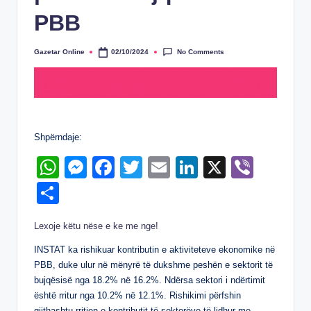
PBB
No Comments
Gazetar Online
02/10/2024
Posted
by
Shpërndaje:
W
M
F
T
E
Li
X
Vi
h
e
a
wi
m
n
b
S
at
ss
c
tt
ail
k
er
h
Lexoje këtu nëse e ke me nge!
s
e
e
er
e
ar
A
n
b
dI
INSTAT ka rishikuar kontributin e aktiviteteve ekonomike në
e
PBB, duke ulur në mënyrë të dukshme peshën e sektorit të
p
g
o
n
bujqësisë nga 18.2% në 16.2%. Ndërsa sektori i ndërtimit
p
er
o
është rritur nga 10.2% në 12.1%. Rishikimi përfshin
gjithashtu rritjen e kontributit të sektorëve të lidhur me