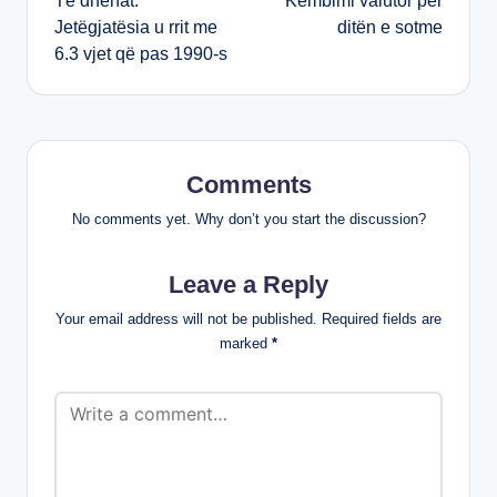
Të dhënat:
Këmbimi valutor për
navigation
Jetëgjatësia u rrit me
ditën e sotme
6.3 vjet që pas 1990-s
Comments
No comments yet. Why don’t you start the discussion?
Leave a Reply
Your email address will not be published.
Required fields are
marked
*