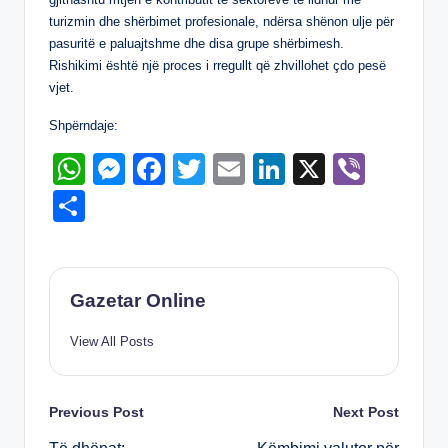
k
turizmin dhe shërbimet profesionale, ndërsa shënon ulje për
pasuritë e paluajtshme dhe disa grupe shërbimesh.
Rishikimi është një proces i rregullt që zhvillohet çdo pesë
vjet.
Shpërndaje:
W
M
F
T
E
Li
X
Vi
h
e
a
wi
m
n
b
S
at
ss
c
tt
ail
k
er
h
s
e
e
er
e
ar
A
n
b
dI
e
Gazetar Online
p
g
o
n
View All Posts
p
er
o
k
Post
Previous Post
Next Post