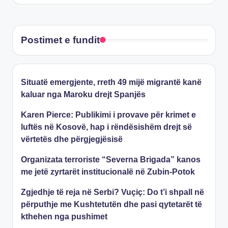
Postimet e fundit
Situatë emergjente, rreth 49 mijë migrantë kanë
kaluar nga Maroku drejt Spanjës
Karen Pierce: Publikimi i provave për krimet e
luftës në Kosovë, hap i rëndësishëm drejt së
vërtetës dhe përgjegjësisë
Organizata terroriste “Severna Brigada” kanos
me jetë zyrtarët institucionalë në Zubin-Potok
Zgjedhje të reja në Serbi? Vuçiç: Do t’i shpall në
përputhje me Kushtetutën dhe pasi qytetarët të
kthehen nga pushimet