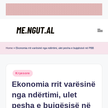
Skip
to
content
M
Këtu
e
lexohen
Home
»
Ekonomia rrit varësinë nga ndërtimi, ulet pesha e bujqësisë në PBB
lajmet
N
me
g
ngut
u
Posted
Kryesore
in
t
Ekonomia rrit varësinë
nga ndërtimi, ulet
pesha e bujqësisë në