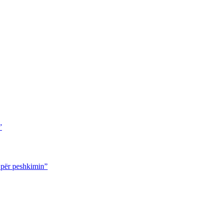
”
g për peshkimin”