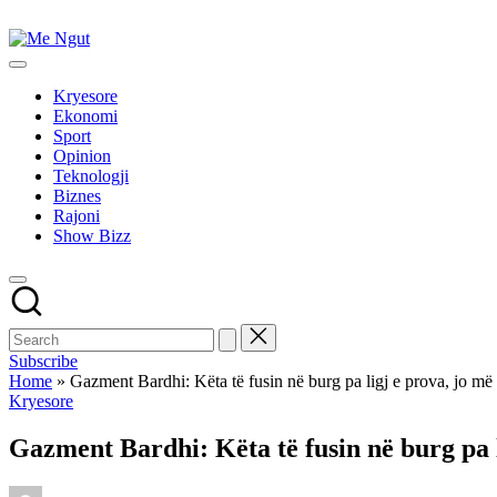
Skip
to
Me
content
Këtu
Ngut
lexohen
Kryesore
lajmet
Ekonomi
me
Sport
ngut
Opinion
Teknologji
Biznes
Rajoni
Show Bizz
Subscribe
Home
»
Gazment Bardhi: Këta të fusin në burg pa ligj e prova, jo më
Posted
Kryesore
in
Gazment Bardhi: Këta të fusin në burg pa l
Posted