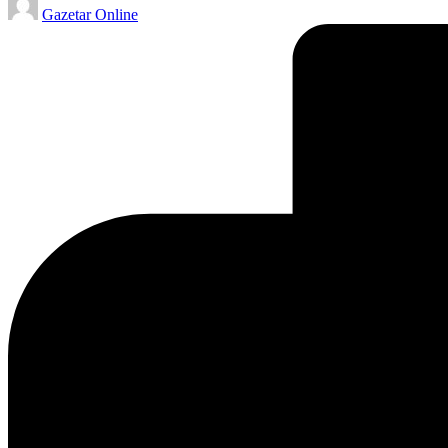
Gazetar Online
by