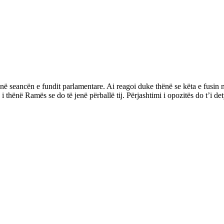
ë seancën e fundit parlamentare. Ai reagoi duke thënë se këta e fusin në
hënë Ramës se do të jenë përballë tij. Përjashtimi i opozitës do t’i det