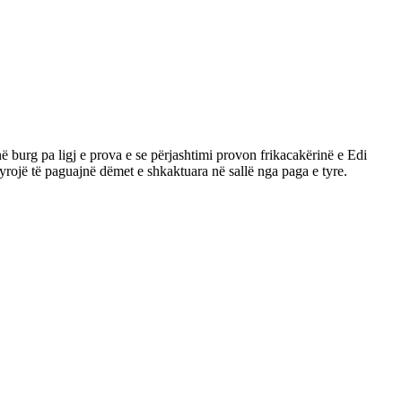
 burg pa ligj e prova e se përjashtimi provon frikacakërinë e Edi
yrojë të paguajnë dëmet e shkaktuara në sallë nga paga e tyre.