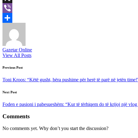
X
Viber
Share
Gazetar Online
View All Posts
Post
Previous Post
navigation
Toni Kroos: “Këtë gusht, bëra pushime për herë të parë në jetën time!
Next Post
Foden e pasioni i pabesueshëm: “Kur të tërhiqem do të krijoj një vlo
Comments
No comments yet. Why don’t you start the discussion?