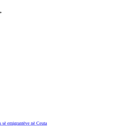
*
es së emigrantëve në Ceuta