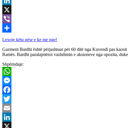
Email
LinkedIn
X
Viber
Share
Lexoje këtu nëse e ke me nge!
Gazment Bardhi është përjashtuar për 60 ditë nga Kuvendi pas kaosit n
Ramës. Bardhi paralajmëroi vazhdimin e aksioneve nga opozita, duke i t
Shpërndaje:
WhatsApp
Messenger
Facebook
Twitter
Email
LinkedIn