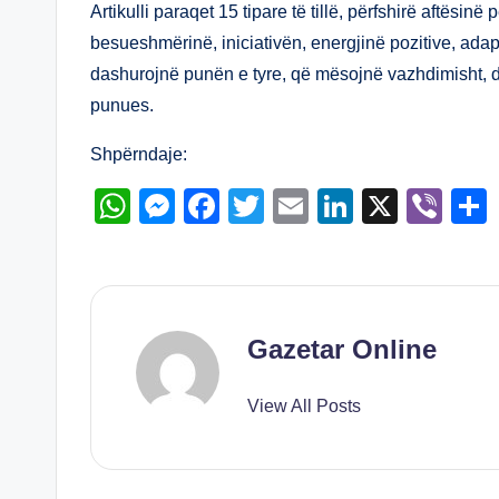
A
n
b
dI
Artikulli paraqet 15 tipare të tillë, përfshirë aftësin
besueshmërinë, iniciativën, energjinë pozitive, adap
p
g
o
n
dashurojnë punën e tyre, që mësojnë vazhdimisht, d
p
er
o
punues.
k
Shpërndaje:
W
M
F
T
E
Li
X
Vi
h
e
a
wi
m
n
b
at
ss
c
tt
ail
k
er
s
e
e
er
e
A
n
b
dI
Gazetar Online
p
g
o
n
View All Posts
p
er
o
k