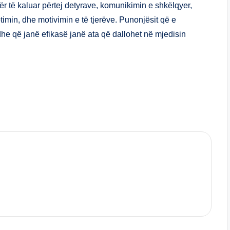
ë për të kaluar përtej detyrave, komunikimin e shkëlqyer,
timin, dhe motivimin e të tjerëve. Punonjësit që e
he që janë efikasë janë ata që dallohet në mjedisin
S
h
ar
e