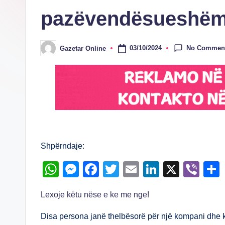
pazëvendësueshë
No Commen
03/10/2024
Gazetar Online
Posted
by
Shpërndaje:
W
M
F
T
E
Li
X
Vi
h
e
a
wi
m
n
b
Lexoje këtu nëse e ke me nge!
at
ss
c
tt
ail
k
er
s
e
e
er
e
Disa persona janë thelbësorë për një kompani dhe k