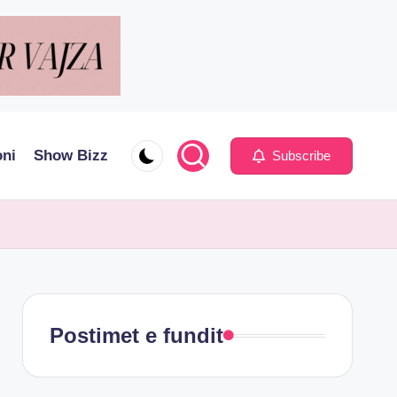
oni
Show Bizz
Subscribe
Postimet e fundit