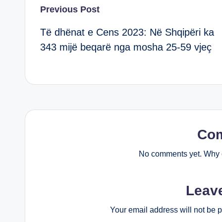
Post
Previous Post
Të dhënat e Cens 2023: Në Shqipëri ka
navigation
343 mijë beqarë nga mosha 25-59 vjeç
Co
No comments yet. Why d
Leav
Your email address will not be 