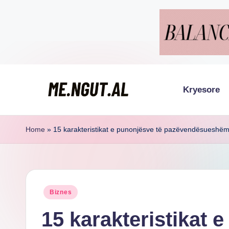
Skip
to
content
Kryesore
M
Këtu
lexohen
e
Home
»
15 karakteristikat e punonjësve të pazëvendësueshë
lajmet
N
me
g
ngut
Posted
Biznes
u
in
15 karakteristikat 
t