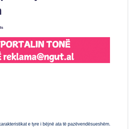
m
ts
S
h
ar
e
arakteristikat e tyre i bëjnë ata të pazëvendësueshëm.