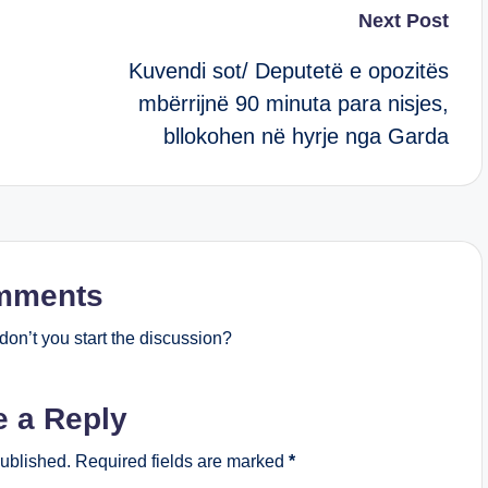
Next Post
Kuvendi sot/ Deputetë e opozitës
mbërrijnë 90 minuta para nisjes,
bllokohen në hyrje nga Garda
mments
on’t you start the discussion?
e a Reply
published.
Required fields are marked
*