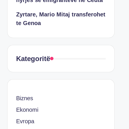
hyrjes së emigrantëve në Ceuta
Zyrtare, Mario Mitaj transferohet
te Genoa
Kategoritë
Biznes
Ekonomi
Evropa