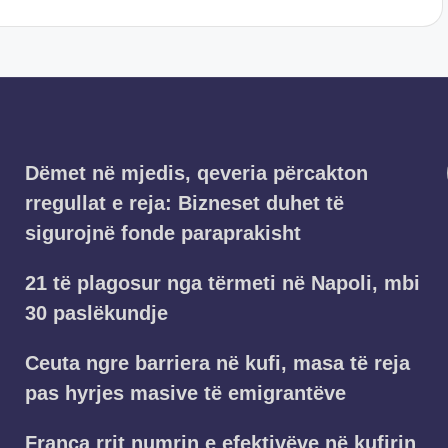
Dëmet në mjedis, qeveria përcakton
rregullat e reja: Bizneset duhet të
sigurojnë fonde paraprakisht
21 të plagosur nga tërmeti në Napoli, mbi
30 paslëkundje
Ceuta ngre barriera në kufi, masa të reja
pas hyrjes masive të emigrantëve
Franca rrit numrin e efektivëve në kufirin