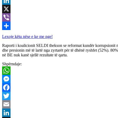
Email
LinkedIn
X
Viber
Share
Lexoje këtu nëse e ke me nge!
Raporti i koalicionit SELDI thekson se reformat kundër korrupsionit n
dhe presionin më të lartë nga zyrtarët për të dhënë ryshfet (52%). 80% 
në BE nuk kanë sjellë rezultate të qarta.
Shpërndaje:
WhatsApp
Messenger
Facebook
Twitter
Email