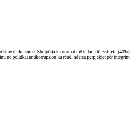
rësime të dukshme. Shqipëria ka normat më të larta të ryshfetit (40%)
imi në politikat antikorrupsion ka rënë, ndërsa përpjekjet për integrim