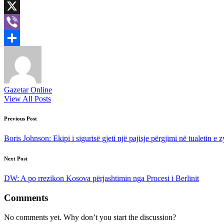
LinkedIn
X
Viber
Share
Gazetar Online
View All Posts
Post
Previous Post
navigation
Boris Johnson: Ekipi i sigurisë gjeti një pajisje përgjimi në tualetin e 
Next Post
DW: A po rrezikon Kosova përjashtimin nga Procesi i Berlinit
Comments
No comments yet. Why don’t you start the discussion?