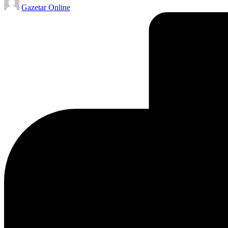
Gazetar Online
by