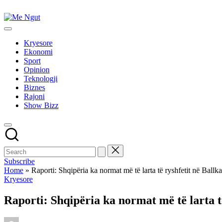
Skip
to
Me
content
Këtu
Ngut
lexohen
Kryesore
lajmet
Ekonomi
me
Sport
ngut
Opinion
Teknologji
Biznes
Rajoni
Show Bizz
Subscribe
Home
»
Raporti: Shqipëria ka normat më të larta të ryshfetit në Ball
Posted
Kryesore
in
Raporti: Shqipëria ka normat më të larta 
Posted