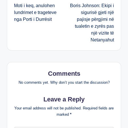
Moti i keq, anulohen
Boris Johnson: Ekipi i
navigation
lundrimet e trageteve
sigurisë gjeti një
nga Porti i Durrësit
pajisje përgjimi në
tualetin e zyrës pas
një vizite të
Netanyahut
Comments
No comments yet. Why don’t you start the discussion?
Leave a Reply
Your email address will not be published.
Required fields are
marked
*