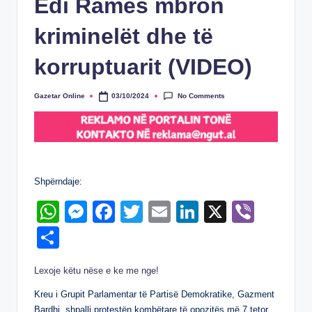
Edi Ramës mbron
kriminelët dhe të
korruptuarit (VIDEO)
No Comments
Gazetar Online
03/10/2024
Posted
by
Shpërndaje:
W
M
F
T
E
Li
X
Vi
h
e
a
wi
m
n
b
S
at
ss
c
tt
ail
k
er
h
Lexoje këtu nëse e ke me nge!
s
e
e
er
e
ar
A
n
b
dI
Kreu i Grupit Parlamentar të Partisë Demokratike, Gazment
e
Bardhi, shpalli protestën kombëtare të opozitës më 7 tetor