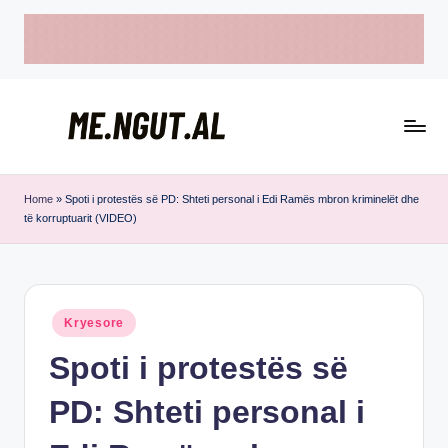
Skip
to
content
M
Këtu
e
lexohen
Home
»
Spoti i protestës së PD: Shteti personal i Edi Ramës mbron kriminelët dhe
të korruptuarit (VIDEO)
lajmet
N
me
g
ngut
u
Posted
Kryesore
t
in
Spoti i protestës së
PD: Shteti personal i