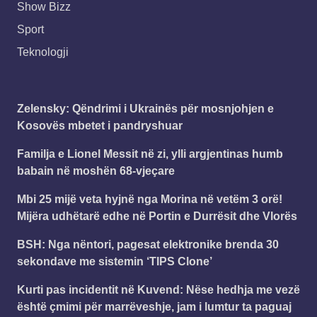
Show Bizz
Sport
Teknologji
Zelensky: Qëndrimi i Ukrainës për mosnjohjen e
Kosovës mbetet i pandryshuar
Familja e Lionel Messit në zi, ylli argjentinas humb
babain në moshën 68-vjeçare
Mbi 25 mijë veta hyjnë nga Morina në vetëm 3 orë!
Mijëra udhëtarë edhe në Portin e Durrësit dhe Vlorës
BSH: Nga nëntori, pagesat elektronike brenda 30
sekondave me sistemin ‘TIPS Clone’
Kurti pas incidentit në Kuvend: Nëse hedhja me vezë
është çmimi për marrëveshje, jam i lumtur ta paguaj