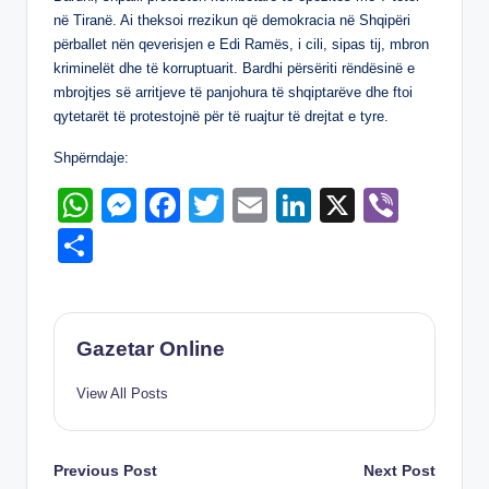
p
g
o
n
në Tiranë. Ai theksoi rrezikun që demokracia në Shqipëri
p
er
o
përballet nën qeverisjen e Edi Ramës, i cili, sipas tij, mbron
kriminelët dhe të korruptuarit. Bardhi përsëriti rëndësinë e
k
mbrojtjes së arritjeve të panjohura të shqiptarëve dhe ftoi
qytetarët të protestojnë për të ruajtur të drejtat e tyre.
Shpërndaje:
W
M
F
T
E
Li
X
Vi
h
e
a
wi
m
n
b
S
at
ss
c
tt
ail
k
er
h
s
e
e
er
e
ar
A
n
b
dI
e
Gazetar Online
p
g
o
n
View All Posts
p
er
o
k
Post
Previous Post
Next Post