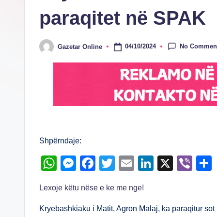
paraqitet në SPAK
No Commen
04/10/2024
Gazetar Online
Posted
by
Shpërndaje:
W
M
F
T
E
Li
X
Vi
h
e
a
wi
m
n
b
Lexoje këtu nëse e ke me nge!
at
ss
c
tt
ail
k
er
s
e
e
er
e
Kryebashkiaku i Matit, Agron Malaj, ka paraqitur so