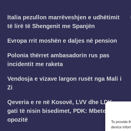
Italia pezullon marrëveshjen e udhëtimit
të lirë të Shengenit me Spanjën
Evropa rrit moshën e daljes në pension
Polonia thërret ambasadorin rus pas
incidentit me raketa
Vendosja e vizave largon rusët nga Mali i
Zi
Qeveria e re në Kosovë, LVV dhe LDK
gati të nisin bisedimet, PDK: Mbetemi në
opozitë
To provide t
device infor