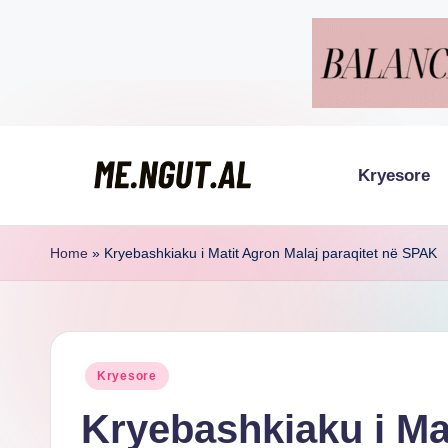
Skip
to
content
Kryesore
M
Këtu
lexohen
e
Home
»
Kryebashkiaku i Matit Agron Malaj paraqitet në SPAK
lajmet
N
me
g
ngut
Posted
Kryesore
u
in
Kryebashkiaku i Ma
t