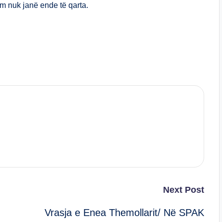
m nuk janë ende të qarta.
S
h
ar
e
Next Post
Vrasja e Enea Themollarit/ Në SPAK