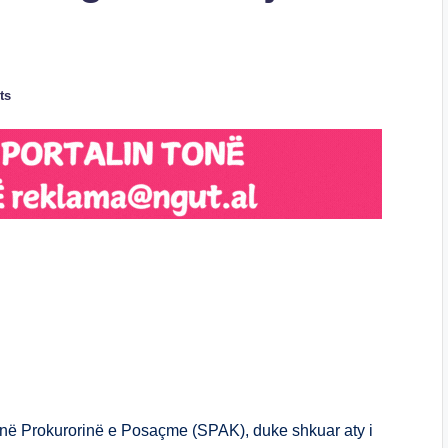
ts
S
h
ar
e
t në Prokurorinë e Posaçme (SPAK), duke shkuar aty i