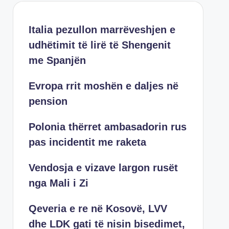
Italia pezullon marrëveshjen e
udhëtimit të lirë të Shengenit
me Spanjën
Evropa rrit moshën e daljes në
pension
Polonia thërret ambasadorin rus
pas incidentit me raketa
Vendosja e vizave largon rusët
nga Mali i Zi
Qeveria e re në Kosovë, LVV
dhe LDK gati të nisin bisedimet,