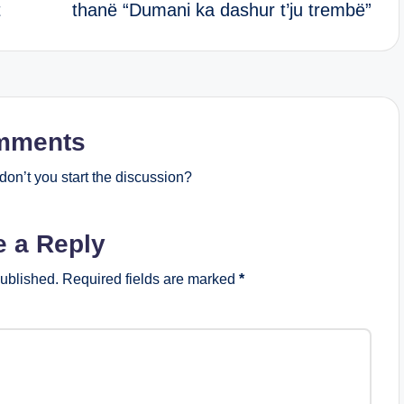
t
thanë “Dumani ka dashur t’ju trembë”
mments
on’t you start the discussion?
e a Reply
published.
Required fields are marked
*