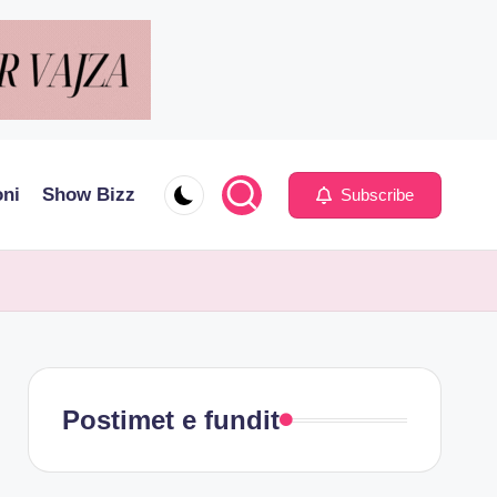
oni
Show Bizz
Subscribe
Postimet e fundit