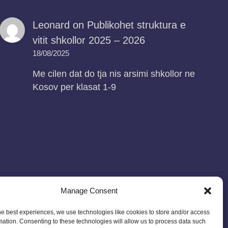
Leonard
on
Publikohet struktura e
vitit shkollor 2025 – 2026
18/08/2025
Me cilen dat do tja nis arsimi shkollor ne
Kosov per klasat 1-9
Manage Consent
he best experiences, we use technologies like cookies to store and/or access
mation. Consenting to these technologies will allow us to process data such