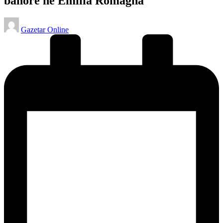
banorë në Emilia Romagna
Posted
Gazetar Online
by