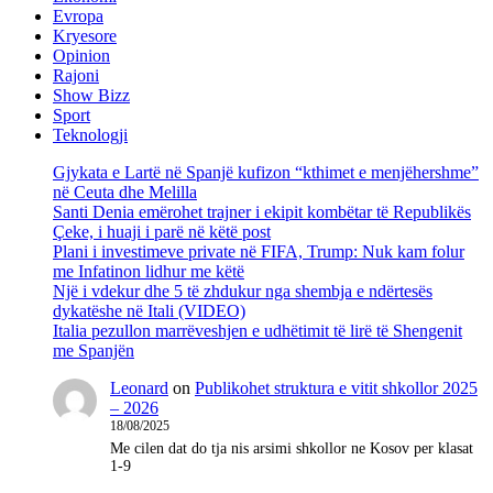
Evropa
Kryesore
Opinion
Rajoni
Show Bizz
Sport
Teknologji
Gjykata e Lartë në Spanjë kufizon “kthimet e menjëhershme”
në Ceuta dhe Melilla
Santi Denia emërohet trajner i ekipit kombëtar të Republikës
Çeke, i huaji i parë në këtë post
Plani i investimeve private në FIFA, Trump: Nuk kam folur
me Infatinon lidhur me këtë
Një i vdekur dhe 5 të zhdukur nga shembja e ndërtesës
dykatëshe në Itali (VIDEO)
Italia pezullon marrëveshjen e udhëtimit të lirë të Shengenit
me Spanjën
Leonard
on
Publikohet struktura e vitit shkollor 2025
– 2026
18/08/2025
Me cilen dat do tja nis arsimi shkollor ne Kosov per klasat
1-9