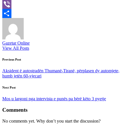
X
Viber
Share
Gazetar Online
View All Posts
Post
Previous Post
navigation
Aksident ë autostradën Thumanë-Tiranë, përplasen dy automjete,
humb jetën 60-vjeçari
Next Post
Mos u largoni nga intervista e punës pa bërë këto 3 pyetje
Comments
No comments yet. Why don’t you start the discussion?