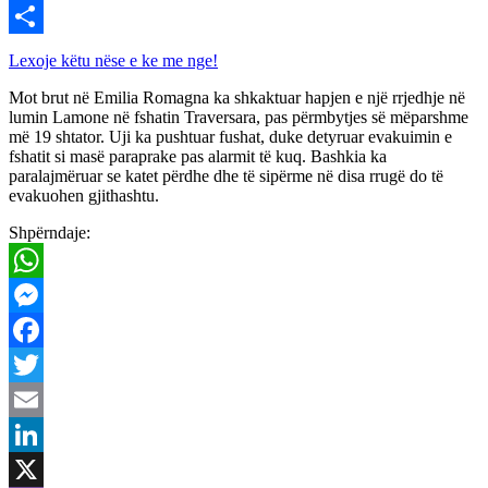
Viber
Share
Lexoje këtu nëse e ke me nge!
Mot brut në Emilia Romagna ka shkaktuar hapjen e një rrjedhje në
lumin Lamone në fshatin Traversara, pas përmbytjes së mëparshme
më 19 shtator. Uji ka pushtuar fushat, duke detyruar evakuimin e
fshatit si masë paraprake pas alarmit të kuq. Bashkia ka
paralajmëruar se katet përdhe dhe të sipërme në disa rrugë do të
evakuohen gjithashtu.
Shpërndaje:
WhatsApp
Messenger
Facebook
Twitter
Email
LinkedIn