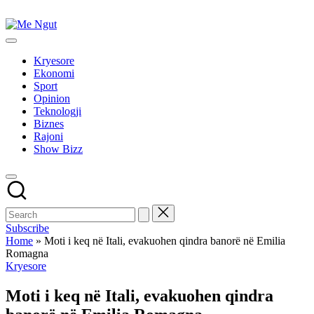
Skip
to
Me
content
Këtu
Ngut
lexohen
Kryesore
lajmet
Ekonomi
me
Sport
ngut
Opinion
Teknologji
Biznes
Rajoni
Show Bizz
Subscribe
Home
»
Moti i keq në Itali, evakuohen qindra banorë në Emilia
Romagna
Posted
Kryesore
in
Moti i keq në Itali, evakuohen qindra