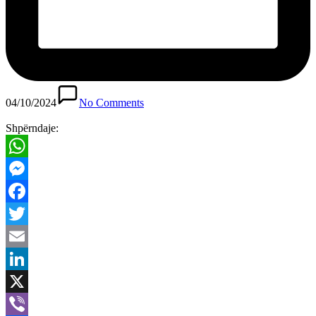
04/10/2024
No Comments
Shpërndaje:
WhatsApp
Messenger
Facebook
Twitter
Email
LinkedIn
X