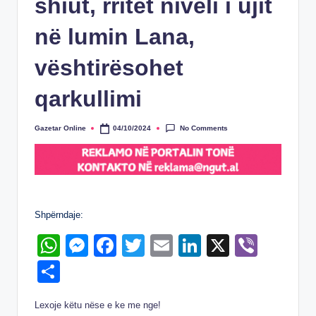
shiut, rritet niveli i ujit
në lumin Lana,
vështirësohet
qarkullimi
No Comments
Gazetar Online
04/10/2024
Posted
by
Shpërndaje:
W
M
F
T
E
Li
X
Vi
h
e
a
wi
m
n
b
S
at
ss
c
tt
ail
k
er
h
Lexoje këtu nëse e ke me nge!
s
e
e
er
e