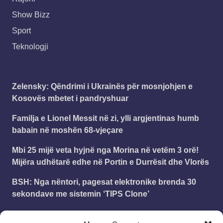
Show Bizz
Sport
Teknologji
Zelensky: Qëndrimi i Ukrainës për mosnjohjen e
Kosovës mbetet i pandryshuar
Familja e Lionel Messit në zi, ylli argjentinas humb
babain në moshën 68-vjeçare
Mbi 25 mijë veta hyjnë nga Morina në vetëm 3 orë!
Mijëra udhëtarë edhe në Portin e Durrësit dhe Vlorës
BSH: Nga nëntori, pagesat elektronike brenda 30
sekondave me sistemin ‘TIPS Clone’
Kurti pas incidentit në Kuvend: Nëse hedhja me vezë