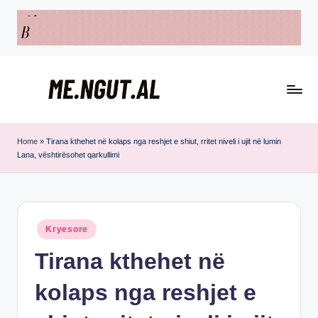
Skip
to
content
M
Këtu
e
lexohen
Home
»
Tirana kthehet në kolaps nga reshjet e shiut, rritet niveli i ujit në lumin
Lana, vështirësohet qarkullimi
lajmet
N
me
g
ngut
u
Posted
Kryesore
t
in
Tirana kthehet në
kolaps nga reshjet e