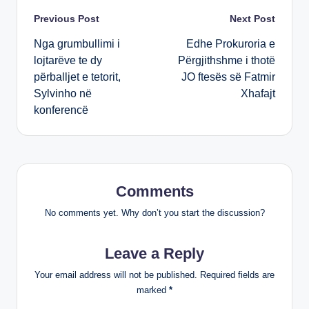
k
Post
Previous Post
Next Post
Nga grumbullimi i
Edhe Prokuroria e
navigation
lojtarëve te dy
Përgjithshme i thotë
përballjet e tetorit,
JO ftesës së Fatmir
Sylvinho në
Xhafajt
konferencë
Comments
No comments yet. Why don’t you start the discussion?
Leave a Reply
Your email address will not be published.
Required fields are
marked
*