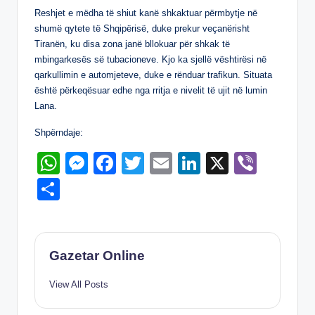
ar
A
n
b
dI
Reshjet e mëdha të shiut kanë shkaktuar përmbytje në
e
shumë qytete të Shqipërisë, duke prekur veçanërisht
p
g
o
n
Tiranën, ku disa zona janë bllokuar për shkak të
p
er
o
mbingarkesës së tubacioneve. Kjo ka sjellë vështirësi në
qarkullimin e automjeteve, duke e rënduar trafikun. Situata
k
është përkeqësuar edhe nga rritja e nivelit të ujit në lumin
Lana.
Shpërndaje:
W
M
F
T
E
Li
X
Vi
h
e
a
wi
m
n
b
S
at
ss
c
tt
ail
k
er
h
s
e
e
er
e
ar
A
n
b
dI
e
Gazetar Online
p
g
o
n
View All Posts
p
er
o