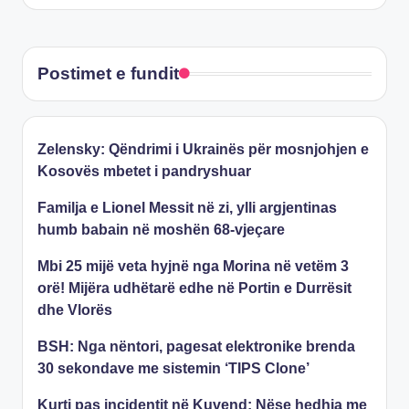
Postimet e fundit
Zelensky: Qëndrimi i Ukrainës për mosnjohjen e
Kosovës mbetet i pandryshuar
Familja e Lionel Messit në zi, ylli argjentinas
humb babain në moshën 68-vjeçare
Mbi 25 mijë veta hyjnë nga Morina në vetëm 3
orë! Mijëra udhëtarë edhe në Portin e Durrësit
dhe Vlorës
BSH: Nga nëntori, pagesat elektronike brenda
30 sekondave me sistemin ‘TIPS Clone’
Kurti pas incidentit në Kuvend: Nëse hedhja me