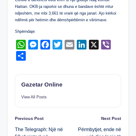
k
Haitian. OKB-ja raportoi se dhuna e bandave është rritur
ndjeshëm, me mbi 3,661 të vrarë që nga janari. Ajo kërkoi
ndihmë për hetimin dhe dëmshpërblimin e viktimave.
Shpërndaje:
W
M
F
T
E
Li
X
Vi
h
e
a
wi
m
n
b
S
at
ss
c
tt
ail
k
er
h
s
e
e
er
e
ar
A
n
b
dI
e
Gazetar Online
p
g
o
n
View All Posts
p
er
o
k
Post
Previous Post
Next Post
The Telegraph: Një në
Përmbytjet, ende në
navigation