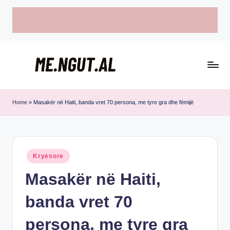
Skip
to
content
M
Këtu
e
lexohen
Home
»
Masakër në Haiti, banda vret 70 persona, me tyre gra dhe fëmijë
lajmet
N
me
g
ngut
u
Posted
Kryesore
in
t
Masakër në Haiti,
banda vret 70
persona, me tyre gra