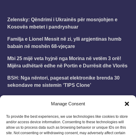
Zelensky: Qëndrimi i Ukrainës për mosnjohjen e
Kosovës mbetet i pandryshuar
Familja e Lionel Messit në zi, ylli argjentinas humb
babain në moshën 68-vjeçare
Mbi 25 mijë veta hyjnë nga Morina në vetëm 3 orë!
Mijëra udhëtarë edhe në Portin e Durrësit dhe Vlorës
BSH: Nga nëntori, pagesat elektronike brenda 30
sekondave me sistemin ‘TIPS Clone’
Kurti pas incidentit në Kuvend: Nëse hedhja me vezë
Manage Consent
është çmimi për marrëveshje, jam i lumtur ta paguaj
To provide the best experiences, we use technologies like cookies to store
and/or access device information. Consenting to these technologies will
Leonard
on
Publikohet struktura e vitit shkollor
allow us to process data such as browsing behavior or unique IDs on this
2025 – 2026
site. Not consenting or withdrawing consent, may adversely affect certain