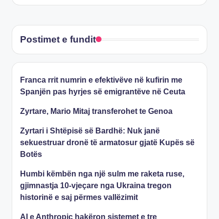
Postimet e fundit
Franca rrit numrin e efektivëve në kufirin me
Spanjën pas hyrjes së emigrantëve në Ceuta
Zyrtare, Mario Mitaj transferohet te Genoa
Zyrtari i Shtëpisë së Bardhë: Nuk janë
sekuestruar dronë të armatosur gjatë Kupës së
Botës
Humbi këmbën nga një sulm me raketa ruse,
gjimnastja 10-vjeçare nga Ukraina tregon
historinë e saj përmes vallëzimit
AI e Anthropic hakëron sistemet e tre