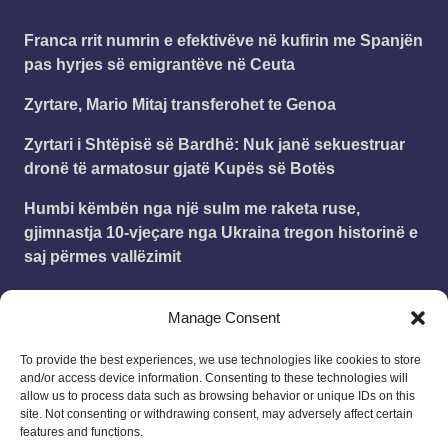
Franca rrit numrin e efektivëve në kufirin me Spanjën
pas hyrjes së emigrantëve në Ceuta
Zyrtare, Mario Mitaj transferohet te Genoa
Zyrtari i Shtëpisë së Bardhë: Nuk janë sekuestruar
dronë të armatosur gjatë Kupës së Botës
Humbi këmbën nga një sulm me raketa ruse,
gjimnastja 10-vjeçare nga Ukraina tregon historinë e
saj përmes vallëzimit
AI e Anthropic hakëron sistemet e tre organizatave
Manage Consent
gjatë testimeve
To provide the best experiences, we use technologies like cookies to store
and/or access device information. Consenting to these technologies will
Leonard
on
Publikohet struktura e vitit shkollor
allow us to process data such as browsing behavior or unique IDs on this
2025 – 2026
site. Not consenting or withdrawing consent, may adversely affect certain
18/08/2025
features and functions.