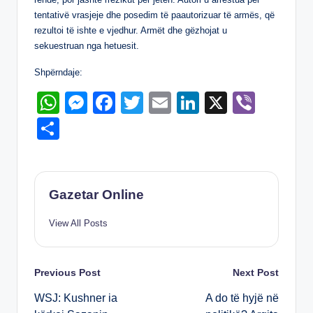
k
tentativë vrasjeje dhe posedim të paautorizuar të armës, që
rezultoi të ishte e vjedhur. Armët dhe gëzhojat u
sekuestruan nga hetuesit.
Shpërndaje:
W
M
F
T
E
Li
X
Vi
h
e
a
wi
m
n
b
S
at
ss
c
tt
ail
k
er
h
s
e
e
er
e
ar
A
n
b
dI
e
Gazetar Online
p
g
o
n
View All Posts
p
er
o
k
Post
Previous Post
Next Post
WSJ: Kushner ia
A do të hyjë në
navigation