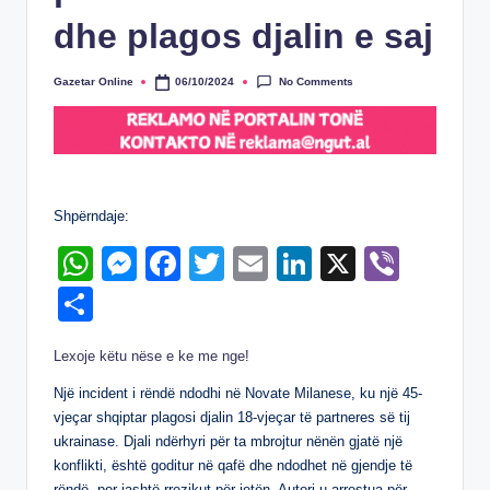
dhe plagos djalin e saj
No Comments
Gazetar Online
06/10/2024
Posted
by
Shpërndaje:
W
M
F
T
E
Li
X
Vi
h
e
a
wi
m
n
b
S
at
ss
c
tt
ail
k
er
h
Lexoje këtu nëse e ke me nge!
s
e
e
er
e
ar
A
n
b
dI
Një incident i rëndë ndodhi në Novate Milanese, ku një 45-
e
vjeçar shqiptar plagosi djalin 18-vjeçar të partneres së tij
p
g
o
n
ukrainase. Djali ndërhyri për ta mbrojtur nënën gjatë një
p
er
o
konflikti, është goditur në qafë dhe ndodhet në gjendje të
rëndë, por jashtë rrezikut për jetën. Autori u arrestua për