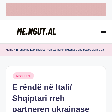
Skip
to
content
M
Këtu
e
lexohen
Home
»
E rëndë në Itali/ Shqiptari rreh partneren ukrainase dhe plagos djalin e saj
lajmet
N
me
g
ngut
u
Posted
Kryesore
in
t
E rëndë në Itali/
Shqiptari rreh
partneren ukrainase