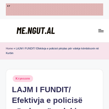
Skip
to
content
M
Këtu
e
lexohen
Home
»
LAJM I FUNDIT/ Efektivja e policisë përplas për vdekje këmbësorin në
Kurbin
lajmet
N
me
g
ngut
u
Posted
Kryesore
t
in
LAJM I FUNDIT/
Efektivja e policisë