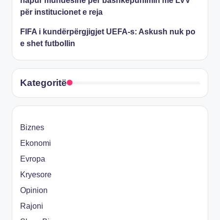
hapur mundësinë për bashkëpunimin me LVV
për institucionet e reja
FIFA i kundërpërgjigjet UEFA-s: Askush nuk po
e shet futbollin
Kategoritë
Biznes
Ekonomi
Evropa
Kryesore
Opinion
Rajoni