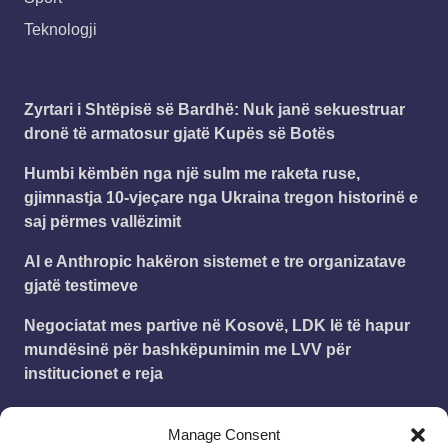
Teknologji
Zyrtari i Shtëpisë së Bardhë: Nuk janë sekuestruar
dronë të armatosur gjatë Kupës së Botës
Humbi këmbën nga një sulm me raketa ruse,
gjimnastja 10-vjeçare nga Ukraina tregon historinë e
saj përmes vallëzimit
AI e Anthropic hakëron sistemet e tre organizatave
gjatë testimeve
Negociatat mes partive në Kosovë, LDK lë të hapur
mundësinë për bashkëpunimin me LVV për
institucionet e reja
FIFA i kundërpërgjigjet UEFA-s: Askush nuk po e
Manage Consent
shet futbollin