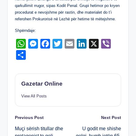
p
er
o
qarkullimit rrugor, sipas Kodit Penal. Grupi hetimor po kryen
k
procedurat e nevojshme për rastin, dhe materialet do t’i
referohen Prokurorisë në Lezhë për hetime të mëtejshme.
Shpërndaje:
W
M
F
T
E
Li
X
Vi
h
e
a
wi
m
n
b
S
at
ss
c
tt
ail
k
er
h
s
e
e
er
e
ar
A
n
b
dI
e
Gazetar Online
p
g
o
n
View All Posts
p
er
o
k
Post
Previous Post
Next Post
Muçi sërish titullar dhe
U godit me shishe
navigation
protagonist te goli,
qelqi, humb jetën 65-