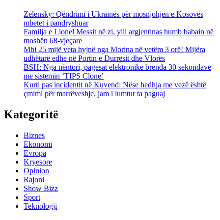
Zelensky: Qëndrimi i Ukrainës për mosnjohjen e Kosovës
mbetet i pandryshuar
Familja e Lionel Messit në zi, ylli argjentinas humb babain në
moshën 68-vjeçare
Mbi 25 mijë veta hyjnë nga Morina në vetëm 3 orë! Mijëra
udhëtarë edhe në Portin e Durrësit dhe Vlorës
BSH: Nga nëntori, pagesat elektronike brenda 30 sekondave
me sistemin ‘TIPS Clone’
Kurti pas incidentit në Kuvend: Nëse hedhja me vezë është
çmimi për marrëveshje, jam i lumtur ta paguaj
Kategoritë
Biznes
Ekonomi
Evropa
Kryesore
Opinion
Rajoni
Show Bizz
Sport
Teknologji