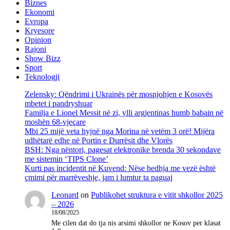
Biznes
Ekonomi
Evropa
Kryesore
Opinion
Rajoni
Show Bizz
Sport
Teknologji
Zelensky: Qëndrimi i Ukrainës për mosnjohjen e Kosovës
mbetet i pandryshuar
Familja e Lionel Messit në zi, ylli argjentinas humb babain në
moshën 68-vjeçare
Mbi 25 mijë veta hyjnë nga Morina në vetëm 3 orë! Mijëra
udhëtarë edhe në Portin e Durrësit dhe Vlorës
BSH: Nga nëntori, pagesat elektronike brenda 30 sekondave
me sistemin ‘TIPS Clone’
Kurti pas incidentit në Kuvend: Nëse hedhja me vezë është
çmimi për marrëveshje, jam i lumtur ta paguaj
Leonard
on
Publikohet struktura e vitit shkollor 2025
– 2026
18/08/2025
Me cilen dat do tja nis arsimi shkollor ne Kosov per klasat