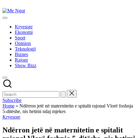
Skip
to
Me
content
Këtu
Ngut
lexohen
Kryesore
lajmet
Ekonomi
me
Sport
ngut
Opinion
Teknologji
Biznes
Rajoni
Show Bizz
Subscribe
Home
»
Ndërron jetë në maternitetin e spitalit rajonal Vlorë foshnja
5-ditëshe, nis hetimi ndaj mjekes
Posted
Kryesore
in
Ndërron jetë në maternitetin e spitalit