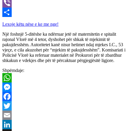
X
Viber
Share
Lexoje këtu nëse e ke me nge!
Një foshnjë 5-ditëshe ka ndërruar jetë në maternitetin e spitalit
rajonal Vlorë më 4 tetor, dyshohet për shkak të mjekimit të
pakujdesshëm. Autoritetet kanë nisur hetimet ndaj mjekes I.C., 53
vjeçe, e cila akuzohet për “mjekim të pakujdesshëm”. Komisariati i
Policisë Vlorë ka referuar materialet në Prokurori për të zbardhur
shkakun e vdekjes dhe për të përcaktuar përgjegjësitë ligjore.
Shpërndaje:
WhatsApp
Messenger
Facebook
Twitter
Email