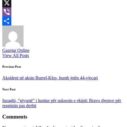
LinkedIn
X
Viber
Share
Gazetar Online
View All Posts
Post
Previous Post
navigation
Aksident në aksin Burrel-Klos, humb jetën 44-vjeçari
Next Post
Inzaghi, “gjysmë” i lumtur për suksesin e ekipit: Bravo djemve për
reagimin pas derbit
Comments