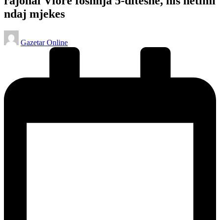
rajonal Vlorë foshnja 5-ditëshe, nis hetimi
ndaj mjekes
Posted
Gazetar Online
by