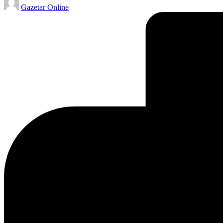
Gazetar Online
by