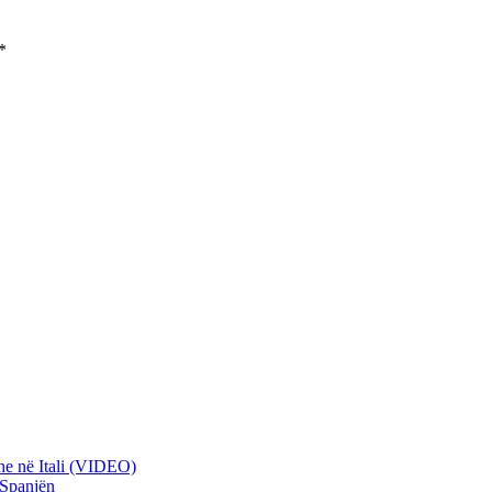
*
he në Itali (VIDEO)
 Spanjën