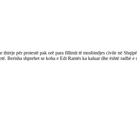
 thirrje për protestë pak orë para fillimit të mosbindjes civile në Shqip
tretë. Berisha shprehet se koha e Edi Ramës ka kaluar dhe është radhë e 