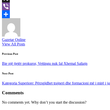
X
Viber
Share
Gazetar Online
View All Posts
Post
Previous Post
navigation
Bie një tjetër prokuror, Vettingu nuk fal Xhemal Saliajn
Next Post
Kategoria Superiore: Përzgjidhet trajneri dhe formacioni më i mirë i ja
Comments
No comments yet. Why don’t you start the discussion?