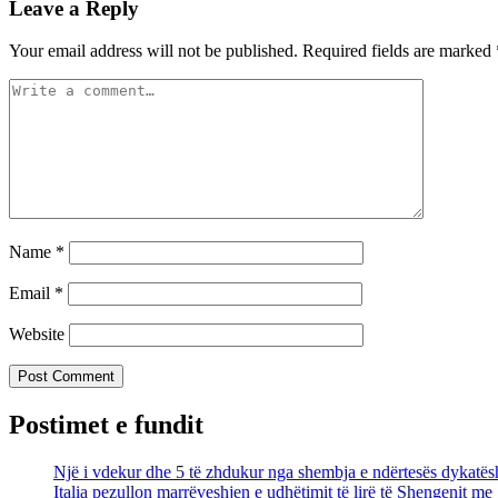
Leave a Reply
Your email address will not be published.
Required fields are marked
Name
*
Email
*
Website
Postimet e fundit
Një i vdekur dhe 5 të zhdukur nga shembja e ndërtesës dykatës
Italia pezullon marrëveshjen e udhëtimit të lirë të Shengenit me