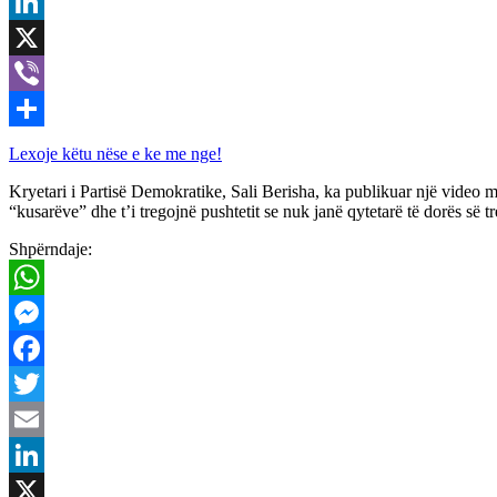
Email
LinkedIn
X
Viber
Share
Lexoje këtu nëse e ke me nge!
Kryetari i Partisë Demokratike, Sali Berisha, ka publikuar një video me
“kusarëve” dhe t’i tregojnë pushtetit se nuk janë qytetarë të dorës së 
Shpërndaje:
WhatsApp
Messenger
Facebook
Twitter
Email
LinkedIn