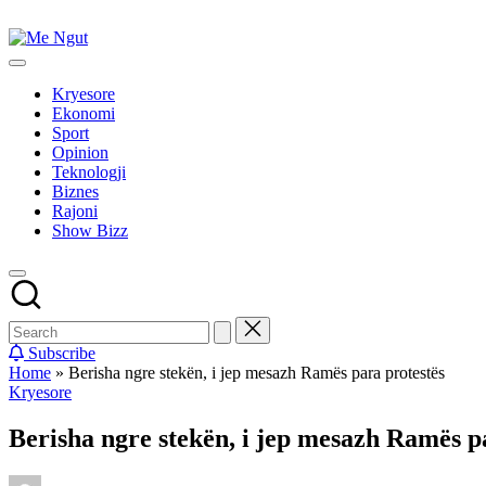
Skip
to
Me
content
Këtu
Ngut
lexohen
Kryesore
lajmet
Ekonomi
me
Sport
ngut
Opinion
Teknologji
Biznes
Rajoni
Show Bizz
Subscribe
Home
»
Berisha ngre stekën, i jep mesazh Ramës para protestës
Posted
Kryesore
in
Berisha ngre stekën, i jep mesazh Ramës p
Posted