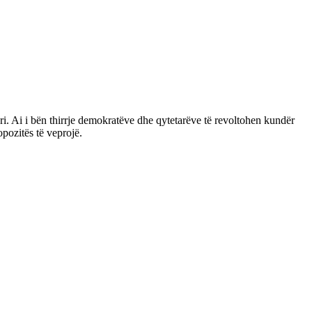
ëri. Ai i bën thirrje demokratëve dhe qytetarëve të revoltohen kundër
opozitës të veprojë.