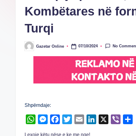
Kombëtares në form
Turqi
No Commen
07/10/2024
Gazetar Online
Posted
by
Shpërndaje:
W
M
F
T
E
Li
X
Vi
h
e
a
wi
m
n
b
Lexoje këtu nëse e ke me nge!