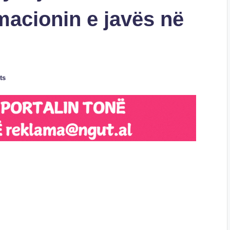
acionin e javës në
ts
S
h