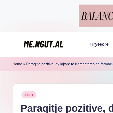
Skip
to
content
Kryesore
M
Këtu
lexohen
e
Home
»
Paraqitje pozitive, dy lojtarë të Kombëtares në formaci
lajmet
N
me
g
ngut
Posted
Sport
u
in
Paraqitje pozitive, d
t