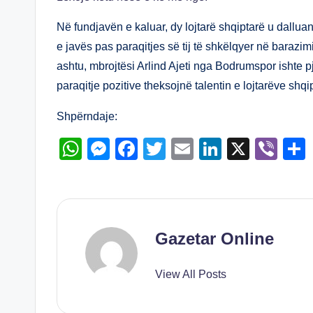
at
ss
c
tt
ail
k
er
s
e
e
er
e
Në fundjavën e kaluar, dy lojtarë shqiptarë u dallua
A
n
b
dI
e javës pas paraqitjes së tij të shkëlqyer në barazi
ashtu, mbrojtësi Arlind Ajeti nga Bodrumspor ishte p
p
g
o
n
paraqitje pozitive theksojnë talentin e lojtarëve shqi
p
er
o
k
Shpërndaje:
W
M
F
T
E
Li
X
Vi
h
e
a
wi
m
n
b
at
ss
c
tt
ail
k
er
s
e
e
er
e
A
n
b
dI
Gazetar Online
p
g
o
n
View All Posts
p
er
o
k