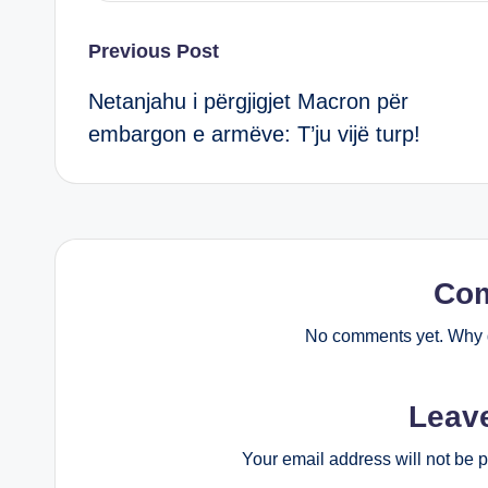
Post
Previous Post
Netanjahu i përgjigjet Macron për
navigation
embargon e armëve: T’ju vijë turp!
Co
No comments yet. Why d
Leav
Your email address will not be 