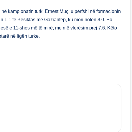
ar
e
n në kampionatin turk. Ernest Muçi u përfshi në formacionin
min 1-1 të Besiktas me Gaziantep, ku mori notën 8.0. Po
jesë e 11-shes më të mirë, me një vlerësim prej 7.6. Këto
ptarë në ligën turke.
S
h
ar
e