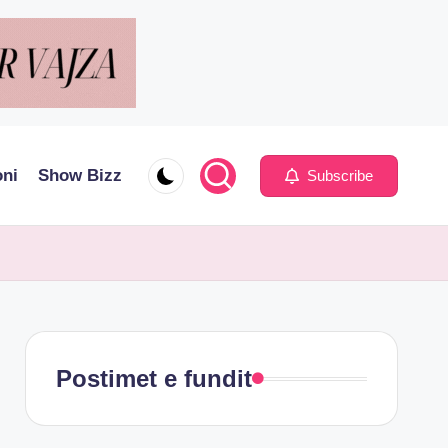
oni
Show Bizz
Subscribe
Postimet e fundit