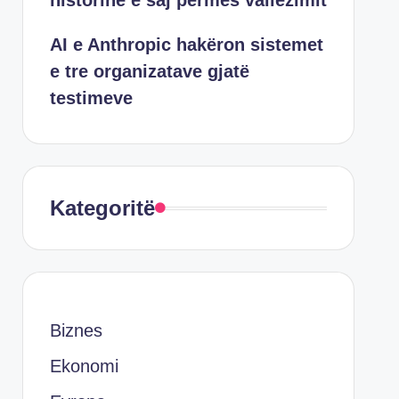
historinë e saj përmes vallëzimit
AI e Anthropic hakëron sistemet
e tre organizatave gjatë
testimeve
Kategoritë
Biznes
Ekonomi