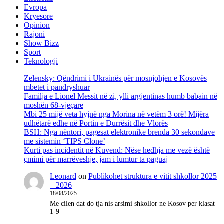
Evropa
Kryesore
Opinion
Rajoni
Show Bizz
Sport
Teknologji
Zelensky: Qëndrimi i Ukrainës për mosnjohjen e Kosovës
mbetet i pandryshuar
Familja e Lionel Messit në zi, ylli argjentinas humb babain në
moshën 68-vjeçare
Mbi 25 mijë veta hyjnë nga Morina në vetëm 3 orë! Mijëra
udhëtarë edhe në Portin e Durrësit dhe Vlorës
BSH: Nga nëntori, pagesat elektronike brenda 30 sekondave
me sistemin ‘TIPS Clone’
Kurti pas incidentit në Kuvend: Nëse hedhja me vezë është
çmimi për marrëveshje, jam i lumtur ta paguaj
Leonard
on
Publikohet struktura e vitit shkollor 2025
– 2026
18/08/2025
Me cilen dat do tja nis arsimi shkollor ne Kosov per klasat
1-9