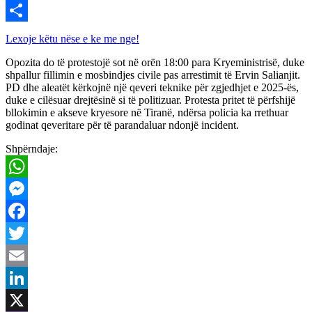
Viber
Share
Lexoje këtu nëse e ke me nge!
Opozita do të protestojë sot në orën 18:00 para Kryeministrisë, duke
shpallur fillimin e mosbindjes civile pas arrestimit të Ervin Salianjit.
PD dhe aleatët kërkojnë një qeveri teknike për zgjedhjet e 2025-ës,
duke e cilësuar drejtësinë si të politizuar. Protesta pritet të përfshijë
bllokimin e akseve kryesore në Tiranë, ndërsa policia ka rrethuar
godinat qeveritare për të parandaluar ndonjë incident.
Shpërndaje:
WhatsApp
Messenger
Facebook
Twitter
Email
LinkedIn