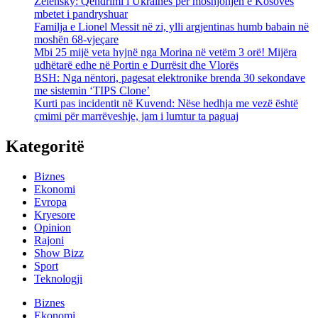
Zelensky: Qëndrimi i Ukrainës për mosnjohjen e Kosovës
mbetet i pandryshuar
Familja e Lionel Messit në zi, ylli argjentinas humb babain në
moshën 68-vjeçare
Mbi 25 mijë veta hyjnë nga Morina në vetëm 3 orë! Mijëra
udhëtarë edhe në Portin e Durrësit dhe Vlorës
BSH: Nga nëntori, pagesat elektronike brenda 30 sekondave
me sistemin ‘TIPS Clone’
Kurti pas incidentit në Kuvend: Nëse hedhja me vezë është
çmimi për marrëveshje, jam i lumtur ta paguaj
Kategoritë
Biznes
Ekonomi
Evropa
Kryesore
Opinion
Rajoni
Show Bizz
Sport
Teknologji
Biznes
Ekonomi