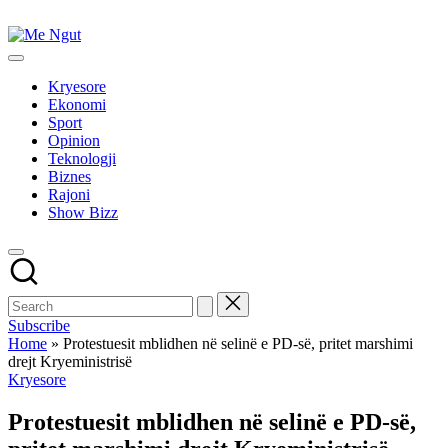
Skip
to
Me
content
Këtu
Ngut
lexohen
Kryesore
lajmet
Ekonomi
me
Sport
ngut
Opinion
Teknologji
Biznes
Rajoni
Show Bizz
Subscribe
Home
»
Protestuesit mblidhen në selinë e PD-së, pritet marshimi
drejt Kryeministrisë
Posted
Kryesore
in
Protestuesit mblidhen në selinë e PD-së,