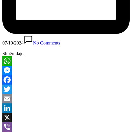
07/10/2024
No Comments
Shpërndaje:
WhatsApp
Messenger
Facebook
Twitter
Email
LinkedIn
X