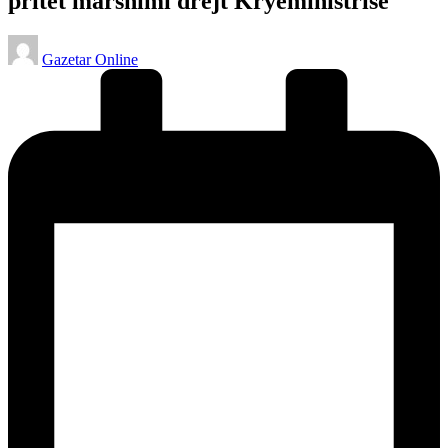
pritet marshimi drejt Kryeministrisë
Posted
Gazetar Online
by