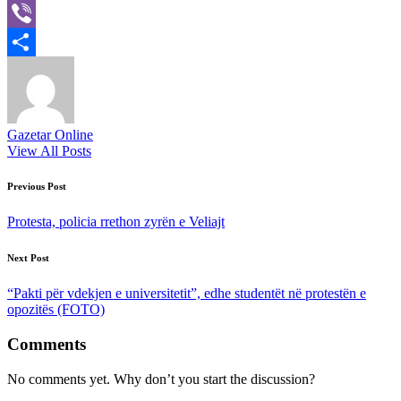
X
Viber
Share
Gazetar Online
View All Posts
Post
Previous Post
navigation
Protesta, policia rrethon zyrën e Veliajt
Next Post
“Pakti për vdekjen e universitetit”, edhe studentët në protestën e
opozitës (FOTO)
Comments
No comments yet. Why don’t you start the discussion?