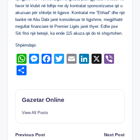
p
g
o
n
favor të klubit në lidhje me dy kontratat sponsorizuese që u
p
er
o
akuzuan për shkelje të ligjeve. Kontratat me “Etihad” dhe një
bankë në Abu Dabi janë konsideruar të ligjshme, megjithatë
k
rregullat financiare të Premier Ligës janë thyer. Edhe pse
Siti fitoi një betejë, ka ende 115 akuza që do të shqyrtohen.
Shpërndaje:
W
M
F
T
E
Li
X
Vi
h
e
a
wi
m
n
b
S
at
ss
c
tt
ail
k
er
h
s
e
e
er
e
ar
A
n
b
dI
e
Gazetar Online
p
g
o
n
View All Posts
p
er
o
k
Post
Previous Post
Next Post