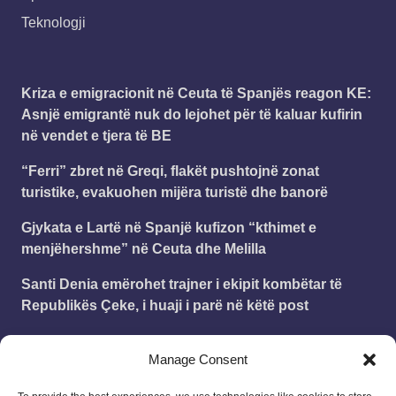
Teknologji
Kriza e emigracionit në Ceuta të Spanjës reagon KE:
Asnjë emigrantë nuk do lejohet për të kaluar kufirin
në vendet e tjera të BE
“Ferri” zbret në Greqi, flakët pushtojnë zonat
turistike, evakuohen mijëra turistë dhe banorë
Gjykata e Lartë në Spanjë kufizon “kthimet e
menjëhershme” në Ceuta dhe Melilla
Santi Denia emërohet trajner i ekipit kombëtar të
Republikës Çeke, i huaji i parë në këtë post
Plani i investimeve private në FIFA, Trump: Nuk kam
Manage Consent
folur me Infatinon lidhur me këtë