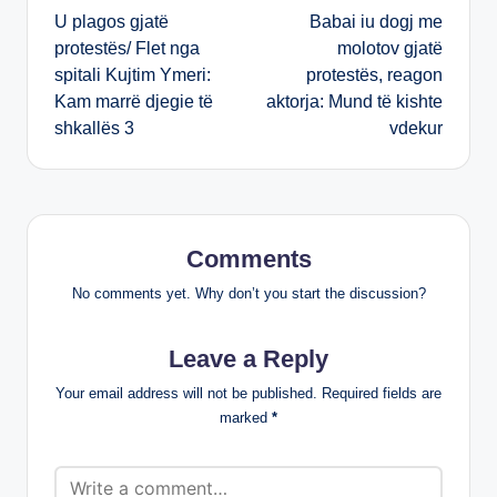
U plagos gjatë
Babai iu dogj me
navigation
protestës/ Flet nga
molotov gjatë
spitali Kujtim Ymeri:
protestës, reagon
Kam marrë djegie të
aktorja: Mund të kishte
shkallës 3
vdekur
Comments
No comments yet. Why don’t you start the discussion?
Leave a Reply
Your email address will not be published.
Required fields are
marked
*