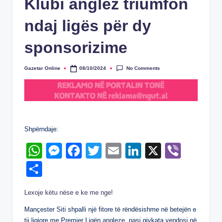
Klubi anglez triumfon
ndaj ligës për dy
sponsorizime
No Comments
Gazetar Online
08/10/2024
Posted
by
Shpërndaje:
W
M
F
T
E
Li
X
Vi
h
e
a
wi
m
n
b
S
at
ss
c
tt
ail
k
er
h
Lexoje këtu nëse e ke me nge!
s
e
e
er
e
ar
A
n
b
dI
Mançester Siti shpalli një fitore të rëndësishme në betejën e
e
tij ligjore me Premier Ligën angleze, pasi gjykata vendosi në