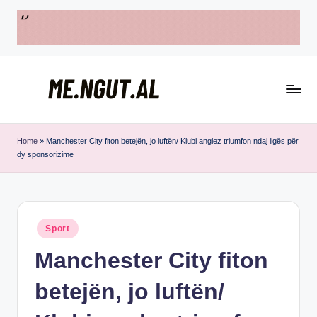
Skip
to
content
M
Këtu
e
lexohen
Home
»
Manchester City fiton betejën, jo luftën/ Klubi anglez triumfon ndaj ligës për
dy sponsorizime
lajmet
N
me
g
ngut
u
Posted
Sport
t
in
Manchester City fiton
betejën, jo luftën/