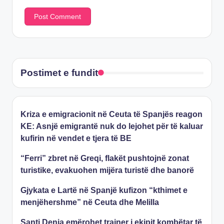
Postimet e fundit
Kriza e emigracionit në Ceuta të Spanjës reagon
KE: Asnjë emigrantë nuk do lejohet për të kaluar
kufirin në vendet e tjera të BE
“Ferri” zbret në Greqi, flakët pushtojnë zonat
turistike, evakuohen mijëra turistë dhe banorë
Gjykata e Lartë në Spanjë kufizon “kthimet e
menjëhershme” në Ceuta dhe Melilla
Santi Denia emërohet trajner i ekipit kombëtar të