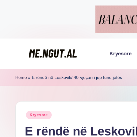
Skip
to
content
Kryesore
M
Këtu
lexohen
e
Home
»
E rëndë në Leskovik/ 40-vjeçari i jep fund jetës
lajmet
N
me
g
ngut
Posted
Kryesore
u
in
E rëndë në Leskovik
t