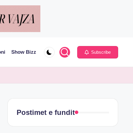
oni
Show Bizz
Subscribe
Postimet e fundit