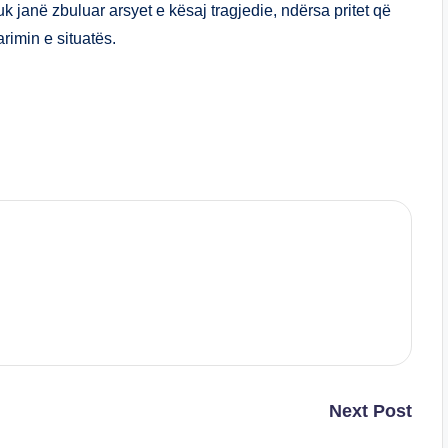
uk janë zbuluar arsyet e kësaj tragjedie, ndërsa pritet që
rimin e situatës.
S
h
ar
e
Next Post