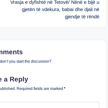
Vrasja e dyfishtë në Tetovë/ Nënë e bijë u
gjetën të vdekura, babai dhe djali në
gjendje të rëndë
mments
on’t you start the discussion?
e a Reply
published.
Required fields are marked
*