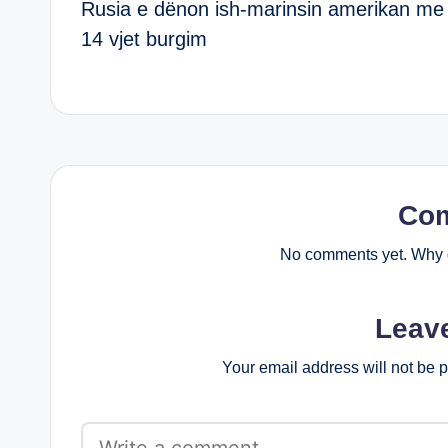
Rusia e dënon ish-marinsin amerikan me
navigation
14 vjet burgim
Co
No comments yet. Why d
Leav
Your email address will not be 