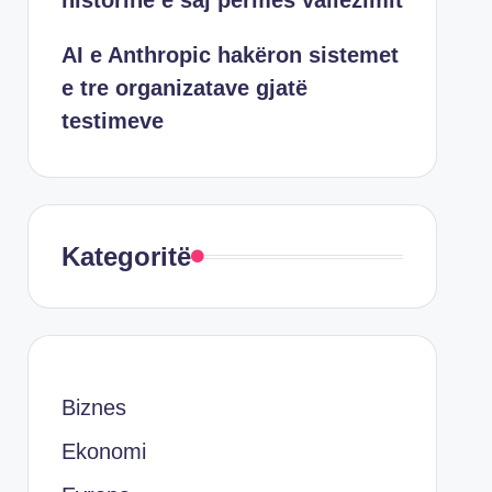
historinë e saj përmes vallëzimit
AI e Anthropic hakëron sistemet
e tre organizatave gjatë
testimeve
Kategoritë
Biznes
Ekonomi