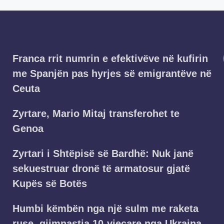
Franca rrit numrin e efektivëve në kufirin
me Spanjën pas hyrjes së emigrantëve në
Ceuta
Zyrtare, Mario Mitaj transferohet te
Genoa
Zyrtari i Shtëpisë së Bardhë: Nuk janë
sekuestruar dronë të armatosur gjatë
Kupës së Botës
Humbi këmbën nga një sulm me raketa
ruse, gjimnastja 10-vjeçare nga Ukraina