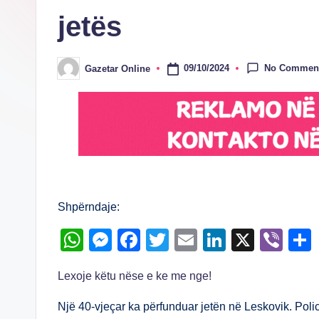
jetës
No Commen
09/10/2024
Gazetar Online
Posted
by
Shpërndaje:
W
M
F
T
E
Li
X
Vi
h
e
a
wi
m
n
b
Lexoje këtu nëse e ke me nge!
at
ss
c
tt
ail
k
er
s
e
e
er
e
Një 40-vjeçar ka përfunduar jetën në Leskovik. Poli