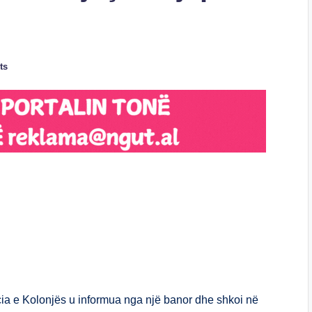
ts
S
h
ar
e
cia e Kolonjës u informua nga një banor dhe shkoi në