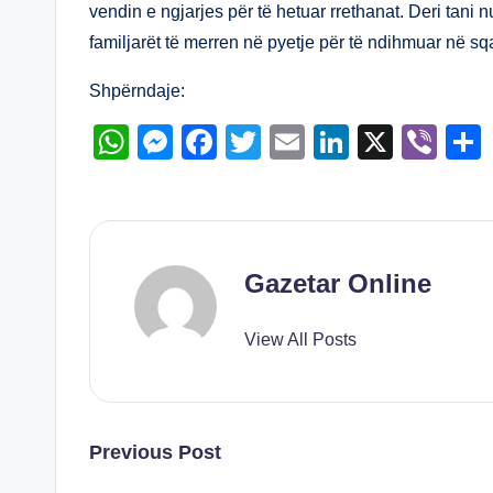
A
n
b
dI
vendin e ngjarjes për të hetuar rrethanat. Deri tani n
familjarët të merren në pyetje për të ndihmuar në sqa
p
g
o
n
p
er
o
Shpërndaje:
k
W
M
F
T
E
Li
X
Vi
h
e
a
wi
m
n
b
at
ss
c
tt
ail
k
er
s
e
e
er
e
A
n
b
dI
Gazetar Online
p
g
o
n
View All Posts
p
er
o
k
Post
Previous Post