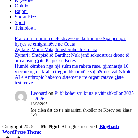
Kryesore
Opinion
Rajoni
Show Bizz
Sport
Teknologji
Franca rrit numrin e efektivëve në kufirin me Spanjën pas
hyrjes së emigrantëve në Ceuta
Zyrtare, Mario Mitaj transferohet te Genoa
Zyrtari i Shtëpisë së Bardhë: Nuk janë sekuestruar dronë të
armatosur gjatë Kupës së Botës
Humbi këmbën nga një sulm me raketa ruse, gjimnastja 10-
vjeçare nga Ukraina tregon historinë e saj përmes vallëzimit
AI e Anthropic hakëron sistemet e tre organizatave gjatë
testimeve
Leonard
on
Publikohet struktura e vitit shkollor 2025
– 2026
18/08/2025
Me cilen dat do tja nis arsimi shkollor ne Kosov per klasat
1-9
Copyright 2026 —
Me Ngut
. All rights reserved.
Bloghash
WordPress Theme
Scroll