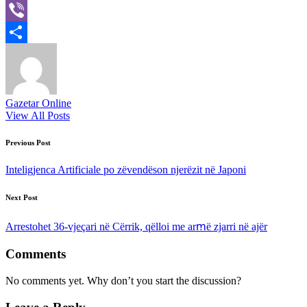
X
Viber
Share
Gazetar Online
View All Posts
Post
Previous Post
navigation
Inteligjenca Artificiale po zëvendëson njerëzit në Japoni
Next Post
Arrestohet 36-vjeçari në Cërrik, qëlloi me arꭑë zjarri në ajër
Comments
No comments yet. Why don’t you start the discussion?