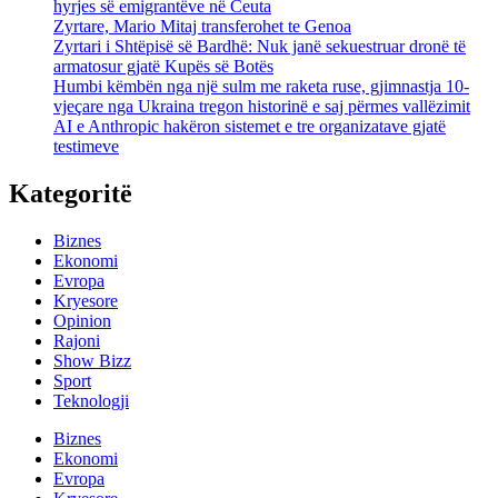
hyrjes së emigrantëve në Ceuta
Zyrtare, Mario Mitaj transferohet te Genoa
Zyrtari i Shtëpisë së Bardhë: Nuk janë sekuestruar dronë të
armatosur gjatë Kupës së Botës
Humbi këmbën nga një sulm me raketa ruse, gjimnastja 10-
vjeçare nga Ukraina tregon historinë e saj përmes vallëzimit
AI e Anthropic hakëron sistemet e tre organizatave gjatë
testimeve
Kategoritë
Biznes
Ekonomi
Evropa
Kryesore
Opinion
Rajoni
Show Bizz
Sport
Teknologji
Biznes
Ekonomi
Evropa