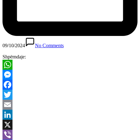
09/10/2024
No Comments
Shpërndaje:
WhatsApp
Messenger
Facebook
Twitter
Email
LinkedIn
X