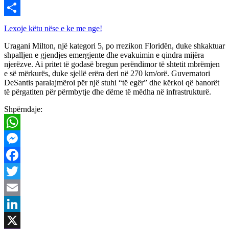
Viber
Share
Lexoje këtu nëse e ke me nge!
Uragani Milton, një kategori 5, po rrezikon Floridën, duke shkaktuar
shpalljen e gjendjes emergjente dhe evakuimin e qindra mijëra
njerëzve. Ai pritet të godasë bregun perëndimor të shtetit mbrëmjen
e së mërkurës, duke sjellë erëra deri në 270 km/orë. Guvernatori
DeSantis paralajmëroi për një stuhi “të egër” dhe kërkoi që banorët
të përgatiten për përmbytje dhe dëme të mëdha në infrastrukturë.
Shpërndaje:
WhatsApp
Messenger
Facebook
Twitter
Email
LinkedIn