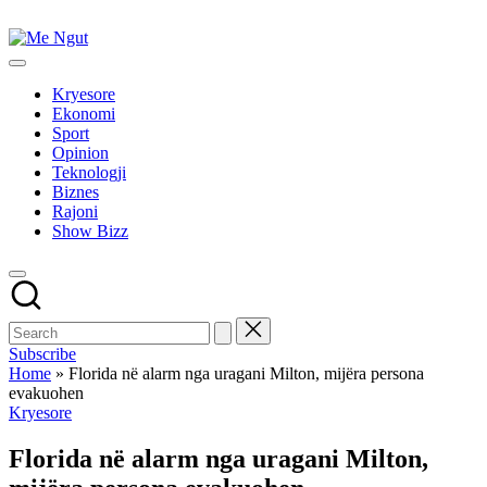
Skip
to
Me
content
Këtu
Ngut
lexohen
Kryesore
lajmet
Ekonomi
me
Sport
ngut
Opinion
Teknologji
Biznes
Rajoni
Show Bizz
Subscribe
Home
»
Florida në alarm nga uragani Milton, mijëra persona
evakuohen
Posted
Kryesore
in
Florida në alarm nga uragani Milton,