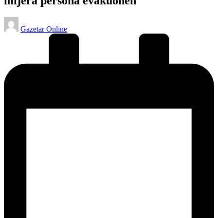
mijëra persona evakuohen
Posted
Gazetar Online
by