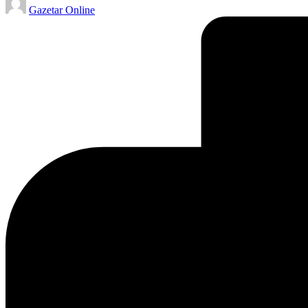
Gazetar Online
by