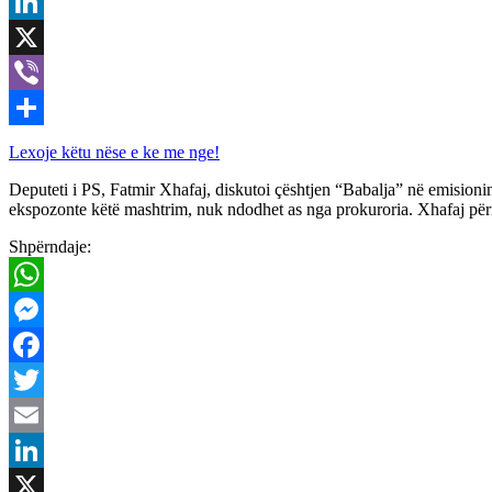
Email
LinkedIn
X
Viber
Share
Lexoje këtu nëse e ke me nge!
Deputeti i PS, Fatmir Xhafaj, diskutoi çështjen “Babalja” në emisionin
ekspozonte këtë mashtrim, nuk ndodhet as nga prokuroria. Xhafaj përmen
Shpërndaje:
WhatsApp
Messenger
Facebook
Twitter
Email
LinkedIn