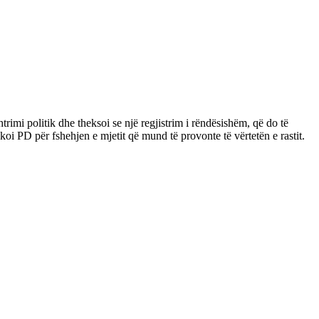
imi politik dhe theksoi se një regjistrim i rëndësishëm, që do të
oi PD për fshehjen e mjetit që mund të provonte të vërtetën e rastit.