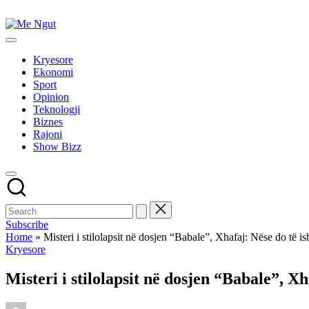
Skip
to
Me
content
Këtu
Ngut
lexohen
Kryesore
lajmet
Ekonomi
me
Sport
ngut
Opinion
Teknologji
Biznes
Rajoni
Show Bizz
Subscribe
Home
»
Misteri i stilolapsit në dosjen “Babale”, Xhafaj: Nëse do të ish
Posted
Kryesore
in
Misteri i stilolapsit në dosjen “Babale”, Xh
Posted