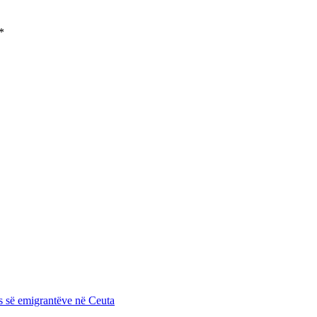
*
es së emigrantëve në Ceuta