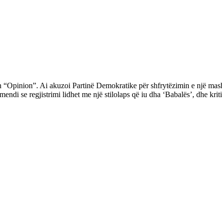
 “Opinion”. Ai akuzoi Partinë Demokratike për shfrytëzimin e një mashtr
di se regjistrimi lidhet me një stilolaps që iu dha ‘Babalës’, dhe kritik