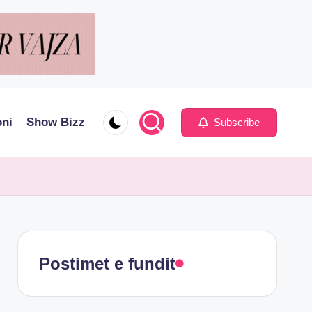
oni
Show Bizz
Subscribe
Postimet e fundit