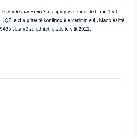
ar
e
ëvendësuar Ervin Salianjin pas dënimit të tij me 1 vit
 KQZ, e cila pritet të konfirmojë emërimin e tij. Mano është
465 vota në zgjedhjet lokale të vitit 2021.
S
h
ar
e