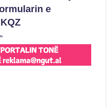
formularin e
ë KQZ
ts
S
h