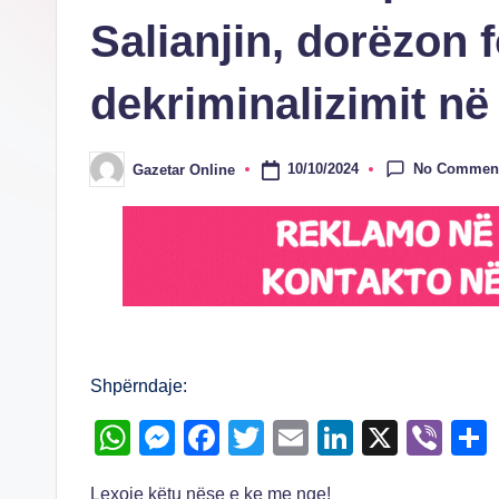
Salianjin, dorëzon 
dekriminalizimit n
No Commen
10/10/2024
Gazetar Online
Posted
by
Shpërndaje:
W
M
F
T
E
Li
X
Vi
h
e
a
wi
m
n
b
Lexoje këtu nëse e ke me nge!