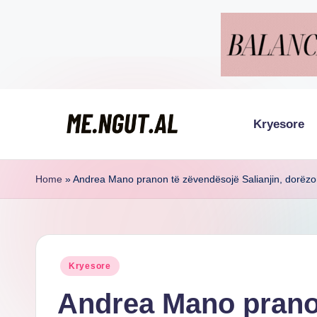
Skip
to
content
Kryesore
M
Këtu
lexohen
e
Home
»
Andrea Mano pranon të zëvendësojë Salianjin, dorëzon
lajmet
N
me
g
ngut
Posted
Kryesore
u
in
Andrea Mano prano
t