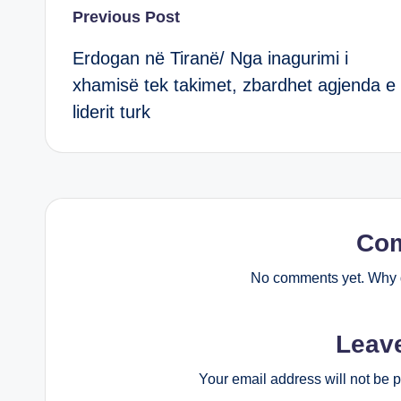
Post
Previous Post
Erdogan në Tiranë/ Nga inagurimi i
navigation
xhamisë tek takimet, zbardhet agjenda e
liderit turk
Co
No comments yet. Why d
Leav
Your email address will not be 