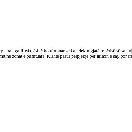
puara nga Rusia, është konfirmuar se ka vdekur gjatë robërisë së saj, nj
t në zonat e pushtuara. Kishte pasur përpjekje për lirimin e saj, por r