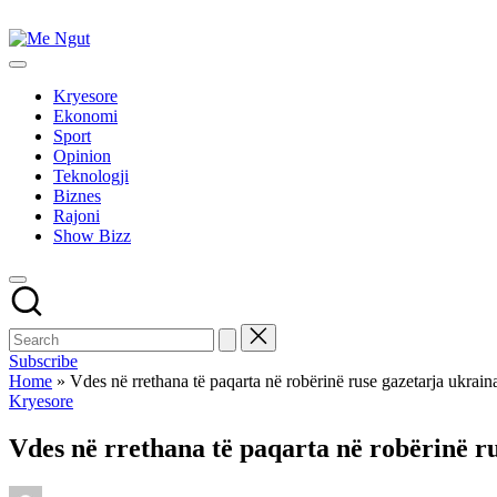
Skip
to
Me
content
Këtu
Ngut
lexohen
Kryesore
lajmet
Ekonomi
me
Sport
ngut
Opinion
Teknologji
Biznes
Rajoni
Show Bizz
Subscribe
Home
»
Vdes në rrethana të paqarta në robërinë ruse gazetarja ukrain
Posted
Kryesore
in
Vdes në rrethana të paqarta në robërinë r
Posted