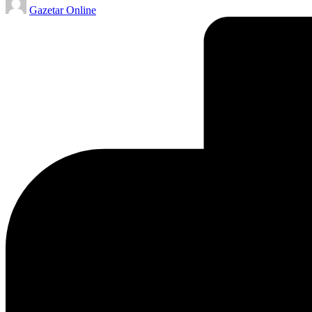
Gazetar Online
by