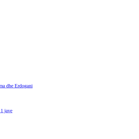
ama dhe Erdogani
 1 jave