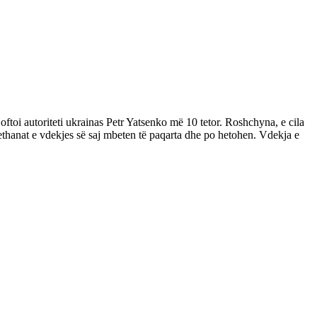
oftoi autoriteti ukrainas Petr Yatsenko më 10 tetor. Roshchyna, e cila
rethanat e vdekjes së saj mbeten të paqarta dhe po hetohen. Vdekja e