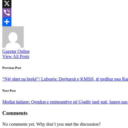
LinkedIn
X
Viber
Share
Gazetar Online
View All Posts
Post
Previous Post
navigation
“Një shtet pa brekë”/ Lubonja: Drejtuesit e KMSH, të tredhur nga R
Next Post
Mediat italiane: Qendrat e emigrantëve në Gjadër janë gati, hapen pas
Comments
No comments yet. Why don’t you start the discussion?