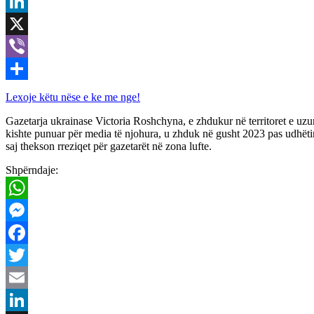
Email
LinkedIn
X
Viber
Share
Lexoje këtu nëse e ke me nge!
Gazetarja ukrainase Victoria Roshchyna, e zhdukur në territoret e uzur
kishte punuar për media të njohura, u zhduk në gusht 2023 pas udhëtimi
saj thekson rreziqet për gazetarët në zona lufte.
Shpërndaje:
WhatsApp
Messenger
Facebook
Twitter
Email