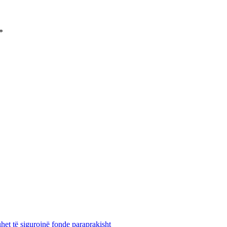
*
uhet të sigurojnë fonde paraprakisht