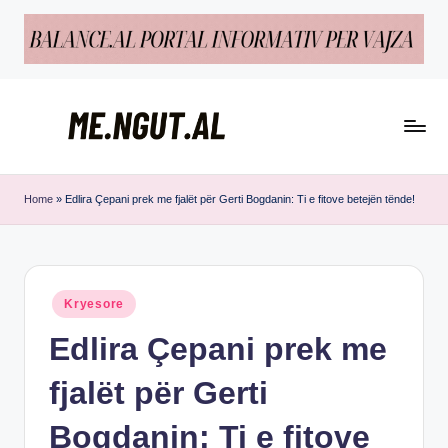
Skip
to
content
M
Këtu
e
lexohen
Home
»
Edlira Çepani prek me fjalët për Gerti Bogdanin: Ti e fitove betejën tënde!
lajmet
N
me
g
ngut
u
Posted
Kryesore
in
t
Edlira Çepani prek me
fjalët për Gerti
Bogdanin: Ti e fitove