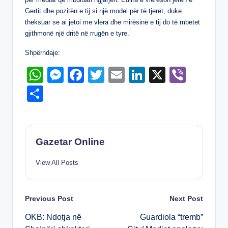
k
Gertit dhe pozitën e tij si një model për të tjerët, duke
theksuar se ai jetoi me vlera dhe mirësinë e tij do të mbetet
gjithmonë një dritë në rrugën e tyre.
Shpërndaje:
W
M
F
T
E
Li
X
Vi
h
e
a
wi
m
n
b
S
at
ss
c
tt
ail
k
er
h
s
e
e
er
e
ar
A
n
b
dI
e
Gazetar Online
p
g
o
n
View All Posts
p
er
o
k
Post
Previous Post
Next Post
OKB: Ndotja në
Guardiola “tremb”
navigation