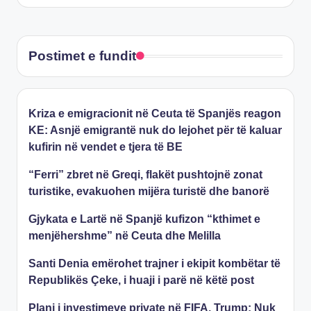
Postimet e fundit
Kriza e emigracionit në Ceuta të Spanjës reagon
KE: Asnjë emigrantë nuk do lejohet për të kaluar
kufirin në vendet e tjera të BE
“Ferri” zbret në Greqi, flakët pushtojnë zonat
turistike, evakuohen mijëra turistë dhe banorë
Gjykata e Lartë në Spanjë kufizon “kthimet e
menjëhershme” në Ceuta dhe Melilla
Santi Denia emërohet trajner i ekipit kombëtar të
Republikës Çeke, i huaji i parë në këtë post
Plani i investimeve private në FIFA, Trump: Nuk