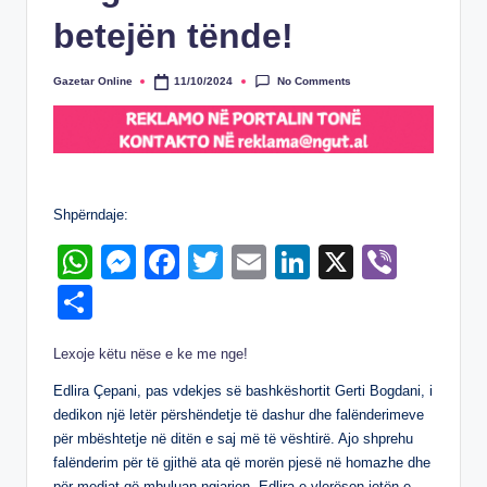
betejën tënde!
No Comments
Gazetar Online
11/10/2024
Posted
by
Shpërndaje:
W
M
F
T
E
Li
X
Vi
h
e
a
wi
m
n
b
S
at
ss
c
tt
ail
k
er
h
Lexoje këtu nëse e ke me nge!
s
e
e
er
e
ar
A
n
b
dI
Edlira Çepani, pas vdekjes së bashkëshortit Gerti Bogdani, i
e
dedikon një letër përshëndetje të dashur dhe falënderimeve
p
g
o
n
për mbështetje në ditën e saj më të vështirë. Ajo shprehu
p
er
o
falënderim për të gjithë ata që morën pjesë në homazhe dhe
për mediat që mbuluan ngjarjen. Edlira e vlerëson jetën e