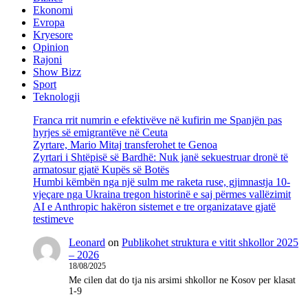
Ekonomi
Evropa
Kryesore
Opinion
Rajoni
Show Bizz
Sport
Teknologji
Franca rrit numrin e efektivëve në kufirin me Spanjën pas
hyrjes së emigrantëve në Ceuta
Zyrtare, Mario Mitaj transferohet te Genoa
Zyrtari i Shtëpisë së Bardhë: Nuk janë sekuestruar dronë të
armatosur gjatë Kupës së Botës
Humbi këmbën nga një sulm me raketa ruse, gjimnastja 10-
vjeçare nga Ukraina tregon historinë e saj përmes vallëzimit
AI e Anthropic hakëron sistemet e tre organizatave gjatë
testimeve
Leonard
on
Publikohet struktura e vitit shkollor 2025
– 2026
18/08/2025
Me cilen dat do tja nis arsimi shkollor ne Kosov per klasat
1-9