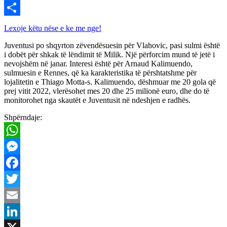
Viber
Share
Lexoje këtu nëse e ke me nge!
Juventusi po shqyrton zëvendësuesin për Vlahovic, pasi sulmi është
i dobët për shkak të lëndimit të Milik. Një përforcim mund të jetë i
nevojshëm në janar. Interesi është për Arnaud Kalimuendo,
sulmuesin e Rennes, që ka karakteristika të përshtatshme për
lojalitetin e Thiago Motta-s. Kalimuendo, dëshmuar me 20 gola që
prej vitit 2022, vlerësohet mes 20 dhe 25 milionë euro, dhe do të
monitorohet nga skautët e Juventusit në ndeshjen e radhës.
Shpërndaje:
WhatsApp
Messenger
Facebook
Twitter
Email