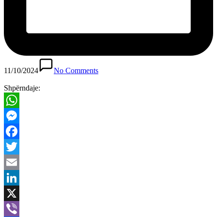
11/10/2024
No Comments
Shpërndaje:
WhatsApp
Messenger
Facebook
Twitter
Email
LinkedIn
X