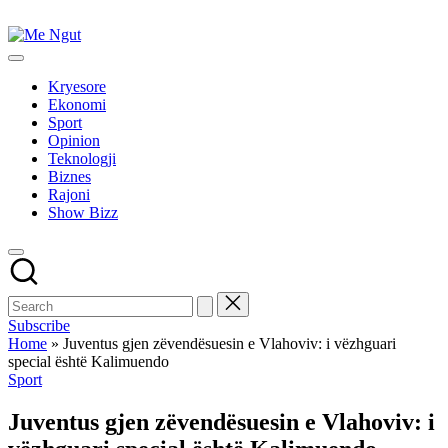
Skip
to
Me
content
Këtu
Ngut
lexohen
Kryesore
lajmet
Ekonomi
me
Sport
ngut
Opinion
Teknologji
Biznes
Rajoni
Show Bizz
Subscribe
Home
»
Juventus gjen zëvendësuesin e Vlahoviv: i vëzhguari
special është Kalimuendo
Posted
Sport
in
Juventus gjen zëvendësuesin e Vlahoviv: i