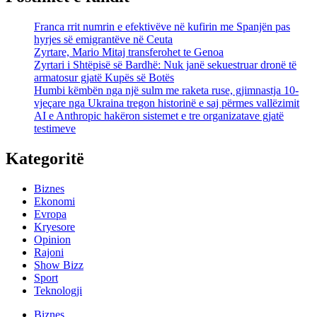
Franca rrit numrin e efektivëve në kufirin me Spanjën pas
hyrjes së emigrantëve në Ceuta
Zyrtare, Mario Mitaj transferohet te Genoa
Zyrtari i Shtëpisë së Bardhë: Nuk janë sekuestruar dronë të
armatosur gjatë Kupës së Botës
Humbi këmbën nga një sulm me raketa ruse, gjimnastja 10-
vjeçare nga Ukraina tregon historinë e saj përmes vallëzimit
AI e Anthropic hakëron sistemet e tre organizatave gjatë
testimeve
Kategoritë
Biznes
Ekonomi
Evropa
Kryesore
Opinion
Rajoni
Show Bizz
Sport
Teknologji
Biznes