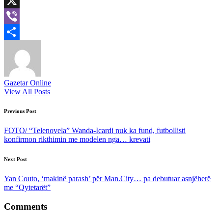
LinkedIn
X
Viber
Share
Gazetar Online
View All Posts
Post
Previous Post
navigation
FOTO/ “Telenovela” Wanda-Icardi nuk ka fund, futbollisti
konfirmon rikthimin me modelen nga… krevati
Next Post
Yan Couto, ‘makinë parash’ për Man.City… pa debutuar asnjëherë
me “Qytetarët”
Comments