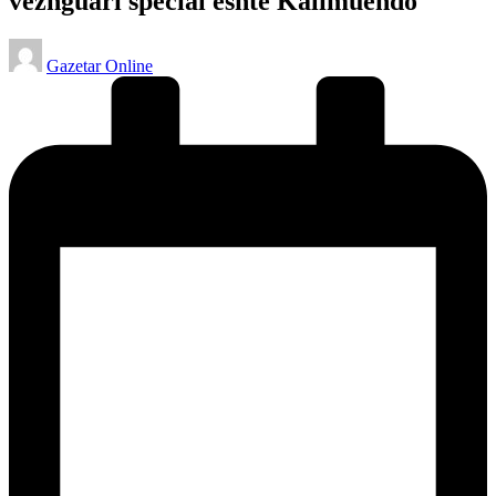
vëzhguari special është Kalimuendo
Posted
Gazetar Online
by