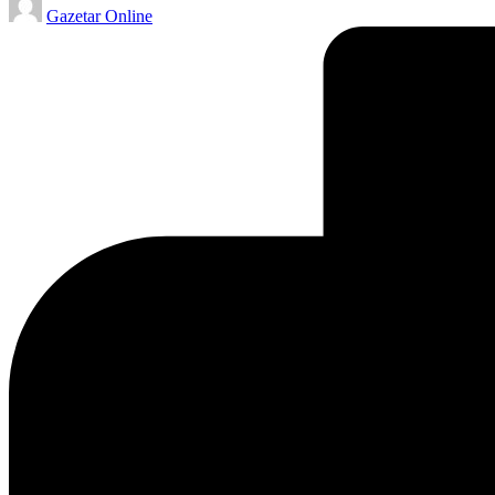
Gazetar Online
by