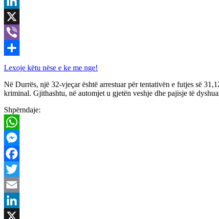
Email
LinkedIn
X
Viber
Share
Lexoje këtu nëse e ke me nge!
Në Durrës, një 32-vjeçar është arrestuar për tentativën e futjes së 31,
kriminal. Gjithashtu, në automjet u gjetën veshje dhe pajisje të dysh
Shpërndaje:
WhatsApp
Messenger
Facebook
Twitter
Email
LinkedIn