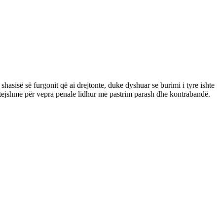
shasisë së furgonit që ai drejtonte, duke dyshuar se burimi i tyre ishte
mëtejshme për vepra penale lidhur me pastrim parash dhe kontrabandë.