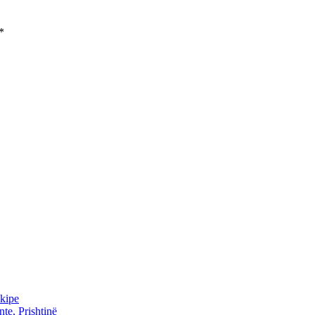
*
ekipe
te, Prishtinë