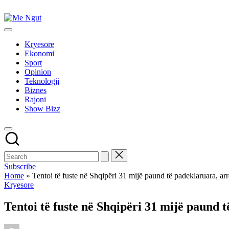
Skip
to
Me
content
Këtu
Ngut
lexohen
Kryesore
lajmet
Ekonomi
me
Sport
ngut
Opinion
Teknologji
Biznes
Rajoni
Show Bizz
Subscribe
Home
»
Tentoi të fuste në Shqipëri 31 mijë paund të padeklaruara, arr
Posted
Kryesore
in
Tentoi të fuste në Shqipëri 31 mijë paund 
Posted