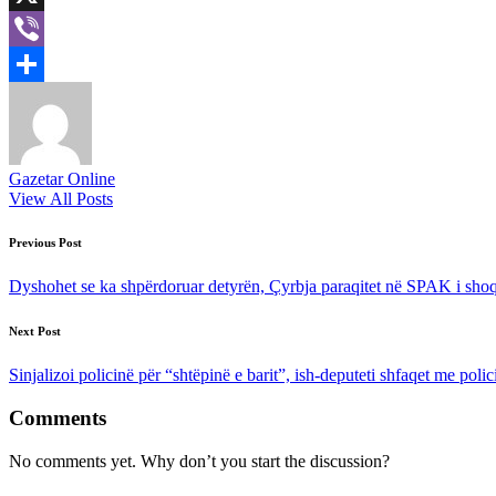
X
Viber
Share
Gazetar Online
View All Posts
Post
Previous Post
navigation
Dyshohet se ka shpërdoruar detyrën, Çyrbja paraqitet në SPAK i shoqë
Next Post
Sinjalizoi policinë për “shtëpinë e barit”, ish-deputeti shfaqet me poli
Comments
No comments yet. Why don’t you start the discussion?