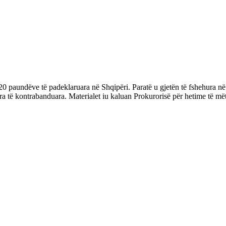
120 paundëve të padeklaruara në Shqipëri. Paratë u gjetën të fshehura në 
uara të kontrabanduara. Materialet iu kaluan Prokurorisë për hetime të 