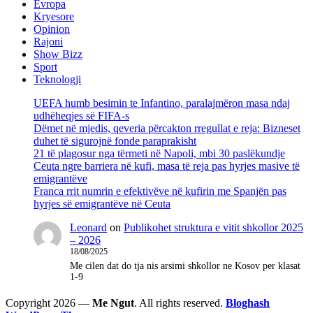
Evropa
Kryesore
Opinion
Rajoni
Show Bizz
Sport
Teknologji
UEFA humb besimin te Infantino, paralajmëron masa ndaj
udhëheqjes së FIFA-s
Dëmet në mjedis, qeveria përcakton rregullat e reja: Bizneset
duhet të sigurojnë fonde paraprakisht
21 të plagosur nga tërmeti në Napoli, mbi 30 paslëkundje
Ceuta ngre barriera në kufi, masa të reja pas hyrjes masive të
emigrantëve
Franca rrit numrin e efektivëve në kufirin me Spanjën pas
hyrjes së emigrantëve në Ceuta
Leonard
on
Publikohet struktura e vitit shkollor 2025
– 2026
18/08/2025
Me cilen dat do tja nis arsimi shkollor ne Kosov per klasat
1-9
Copyright 2026 —
Me Ngut
. All rights reserved.
Bloghash