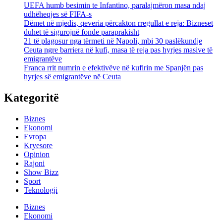
UEFA humb besimin te Infantino, paralajmëron masa ndaj
udhëheqjes së FIFA-s
Dëmet në mjedis, qeveria përcakton rregullat e reja: Bizneset
duhet të sigurojnë fonde paraprakisht
21 të plagosur nga tërmeti në Napoli, mbi 30 paslëkundje
Ceuta ngre barriera në kufi, masa të reja pas hyrjes masive të
emigrantëve
Franca rrit numrin e efektivëve në kufirin me Spanjën pas
hyrjes së emigrantëve në Ceuta
Kategoritë
Biznes
Ekonomi
Evropa
Kryesore
Opinion
Rajoni
Show Bizz
Sport
Teknologji
Biznes
Ekonomi