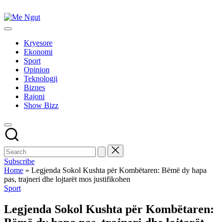
Skip
to
Me
content
Këtu
Ngut
lexohen
Kryesore
lajmet
Ekonomi
me
Sport
ngut
Opinion
Teknologji
Biznes
Rajoni
Show Bizz
Subscribe
Home
»
Legjenda Sokol Kushta për Kombëtaren: Bëmë dy hapa
pas, trajneri dhe lojtarët mos justifikohen
Posted
Sport
in
Legjenda Sokol Kushta për Kombëtaren: