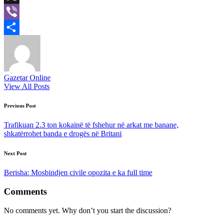
X
Viber
Share
Gazetar Online
View All Posts
Post
Previous Post
navigation
Trafikuan 2.3 ton kokainë të fshehur në arkat me banane,
shkatërrohet banda e drogës në Britani
Next Post
Berisha: Mosbindjen civile opozita e ka full time
Comments
No comments yet. Why don’t you start the discussion?