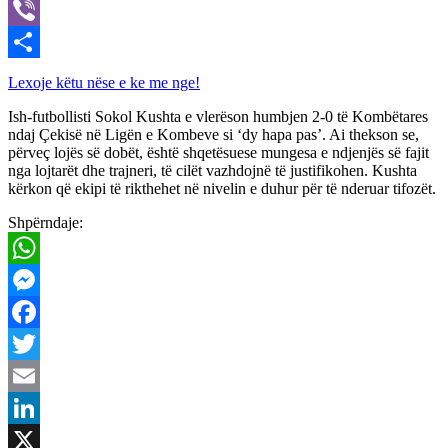
X
Viber
Share
Lexoje këtu nëse e ke me nge!
Ish-futbollisti Sokol Kushta e vlerëson humbjen 2-0 të Kombëtares
ndaj Çekisë në Ligën e Kombeve si ‘dy hapa pas’. Ai thekson se,
përveç lojës së dobët, është shqetësuese mungesa e ndjenjës së fajit
nga lojtarët dhe trajneri, të cilët vazhdojnë të justifikohen. Kushta
kërkon që ekipi të rikthehet në nivelin e duhur për të nderuar tifozët.
Shpërndaje:
WhatsApp
Messenger
Facebook
Twitter
Email
LinkedIn