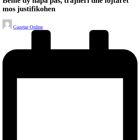
Bëmë dy hapa pas, trajneri dhe lojtarët
mos justifikohen
Posted
Gazetar Online
by