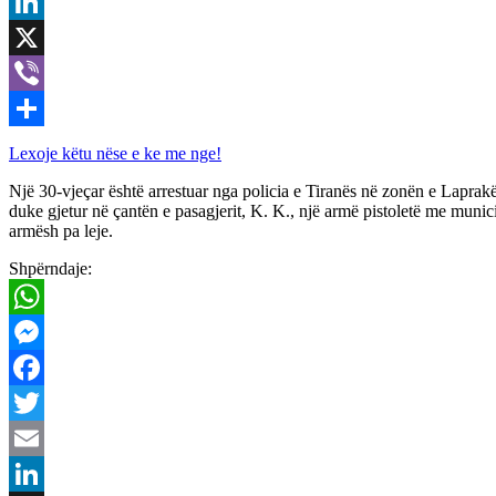
Email
LinkedIn
X
Viber
Share
Lexoje këtu nëse e ke me nge!
Një 30-vjeçar është arrestuar nga policia e Tiranës në zonën e Laprakë
duke gjetur në çantën e pasagjerit, K. K., një armë pistoletë me muni
armësh pa leje.
Shpërndaje:
WhatsApp
Messenger
Facebook
Twitter
Email