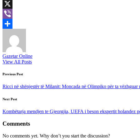
LinkedIn
X
Viber
Share
Gazetar Online
View All Posts
Post
Previous Post
navigation
Ricci në shënjestër të Milanit: Moncada në Olimpiko për ta vëzhguar 
Next Post
Kombëtarja mendjen te Gjeorgjia, UEFA i beson ekspertit holandez p
Comments
No comments yet. Why don’t you start the discussion?