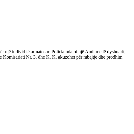
r një individ të armatosur. Policia ndaloi një Audi me të dyshuarit,
dhe Komisariati Nr. 3, dhe K. K. akuzohet për mbajtje dhe prodhim