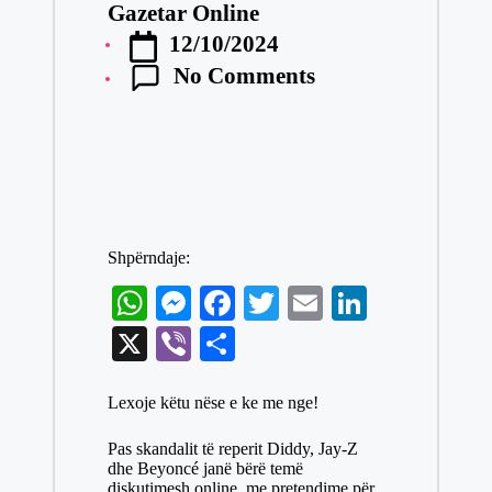
Gazetar Online
Posted
12/10/2024
by
No Comments
Shpërndaje:
W
M
Fa
T
E
Li
ha
es
ce
wi
m
nk
X
Vi
S
ts
se
bo
tte
ail
ed
be
ha
A
ng
ok
r
In
Lexoje këtu nëse e ke me nge!
r
re
pp
er
Pas skandalit të reperit Diddy, Jay-Z
dhe Beyoncé janë bërë temë
diskutimesh online, me pretendime për