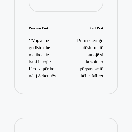
Post
Previous Post
Next Post
navigation
‘’Vajza më
Princi George
godiste dhe
dëshiron të
më thoshte
punojë si
babi i keq’’/
kuzhinier
Fero shpërthen
përpara se të
ndaj Arbenitës
bëhet Mbret