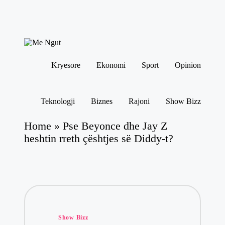
Skip
to
M
content
Këtu
e
lexohen
Kryesore
Ekonomi
Sport
Opinion
N
lajmet
me
g
ngut
ut
Teknologji
Biznes
Rajoni
Show Bizz
Home
»
Pse Beyonce dhe Jay Z
heshtin rreth çështjes së Diddy-t?
Posted
Show Bizz