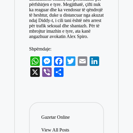
përfshirjen e tyre. Megjithatë, çifti nuk
ka reaguar dhe ka vendosur të qëndrojë
të heshtur, duke u distancuar nga akuzat
ndaj Diddy-t, i cili tani është nën arrest
për trafik seksual dhe shantazh. Për të
mbrojtur imazhin e tyre, ata kanë
angazhuar avokatin Alex Spiro.
Shpërndaje:
W
M
Fa
T
E
Li
ha
es
ce
wi
m
nk
X
Vi
S
ts
se
bo
tte
ail
ed
be
ha
A
ng
ok
r
In
r
re
pp
er
Gazetar Online
View All Posts