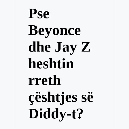
in
Pse
Beyonce
dhe Jay Z
heshtin
rreth
çështjes së
Diddy-t?