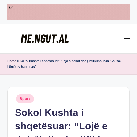
Skip
to
content
M
Këtu
e
lexohen
Home
»
Sokol Kushta i shqetësuar: “Lojë e dobët dhe justifikime, ndaj Çekisë
bëmë dy hapa pas”
lajmet
N
me
g
ngut
u
Posted
Sport
t
in
Sokol Kushta i
shqetësuar: “Lojë e