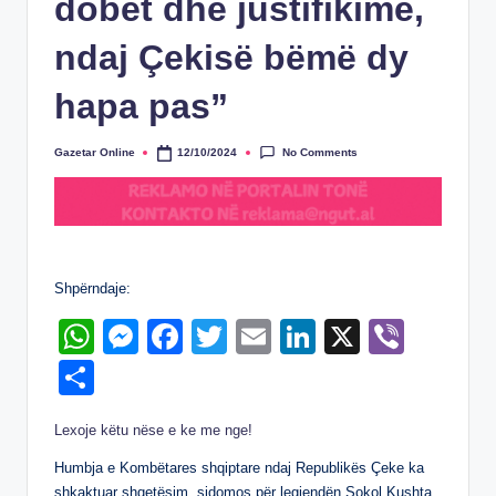
dobët dhe justifikime,
ndaj Çekisë bëmë dy
hapa pas”
No Comments
Gazetar Online
12/10/2024
Posted
by
Shpërndaje:
W
M
F
T
E
Li
X
Vi
h
e
a
wi
m
n
b
S
at
ss
c
tt
ail
k
er
h
Lexoje këtu nëse e ke me nge!
s
e
e
er
e
ar
A
n
b
dI
Humbja e Kombëtares shqiptare ndaj Republikës Çeke ka
e
shkaktuar shqetësim, sidomos për legjendën Sokol Kushta.