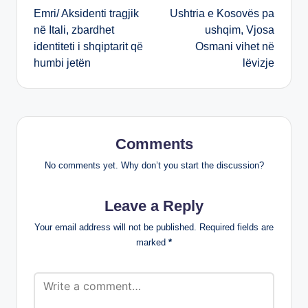
Emri/ Aksidenti tragjik
Ushtria e Kosovës pa
navigation
në Itali, zbardhet
ushqim, Vjosa
identiteti i shqiptarit që
Osmani vihet në
humbi jetën
lëvizje
Comments
No comments yet. Why don’t you start the discussion?
Leave a Reply
Your email address will not be published.
Required fields are
marked
*