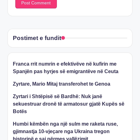
Postimet e fundit
Franca rrit numrin e efektivëve në kufirin me
Spanjën pas hyrjes së emigrantëve në Ceuta
Zyrtare, Mario Mitaj transferohet te Genoa
Zyrtari i Shtëpisë së Bardhë: Nuk janë
sekuestruar dronë të armatosur gjatë Kupës së
Botës
Humbi këmbën nga një sulm me raketa ruse,
gjimnastja 10-vjeçare nga Ukraina tregon
historinë e saj përmes vallëzimit