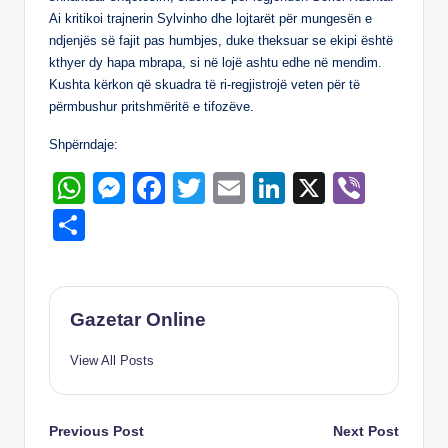
p
g
o
n
Ai kritikoi trajnerin Sylvinho dhe lojtarët për mungesën e
p
er
o
ndjenjës së fajit pas humbjes, duke theksuar se ekipi është
kthyer dy hapa mbrapa, si në lojë ashtu edhe në mendim.
k
Kushta kërkon që skuadra të ri-regjistrojë veten për të
përmbushur pritshmëritë e tifozëve.
Shpërndaje:
W
M
F
T
E
Li
X
Vi
h
e
a
wi
m
n
b
S
at
ss
c
tt
ail
k
er
h
s
e
e
er
e
ar
A
n
b
dI
e
Gazetar Online
p
g
o
n
View All Posts
p
er
o
k
Post
Previous Post
Next Post