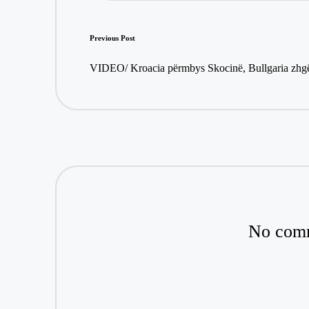
Post
Previous Post
navigation
VIDEO/ Kroacia përmbys Skocinë, Bullgaria zh
No comm