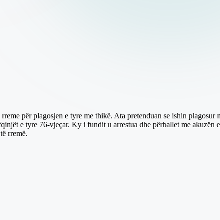
 rreme për plagosjen e tyre me thikë. Ata pretenduan se ishin plagosur n
fqinjët e tyre 76-vjeçar. Ky i fundit u arrestua dhe përballet me akuzën 
të rremë.