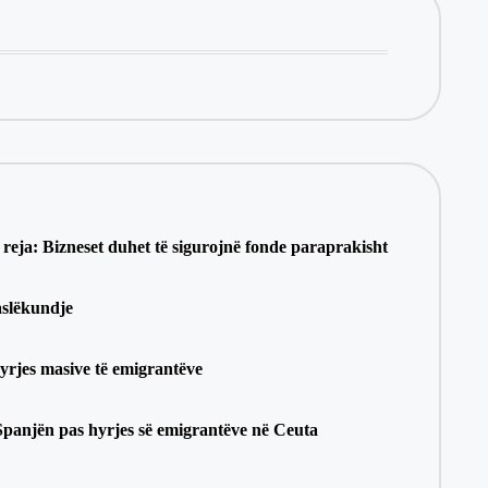
 reja: Bizneset duhet të sigurojnë fonde paraprakisht
aslëkundje
hyrjes masive të emigrantëve
 Spanjën pas hyrjes së emigrantëve në Ceuta