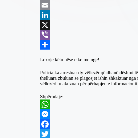
t
s
a
T
s
s
c
w
E
A
e
e
i
m
L
p
n
b
t
a
i
X
p
g
o
t
i
n
V
e
o
e
l
k
i
S
Lexoje këtu nëse e ke me nge!
r
k
r
e
b
h
Policia ka arrestuar dy vëllezër që dhanë dëshmi të
d
e
a
thelluara zbuluan se plagosjet ishin shkaktuar nga 
vëllezërit u akuzuan për përhapjen e informacionit 
I
r
r
n
e
Shpërndaje:
W
h
M
a
e
F