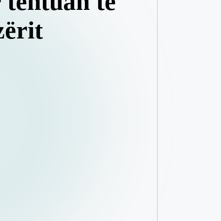
 tentuan të
zërit