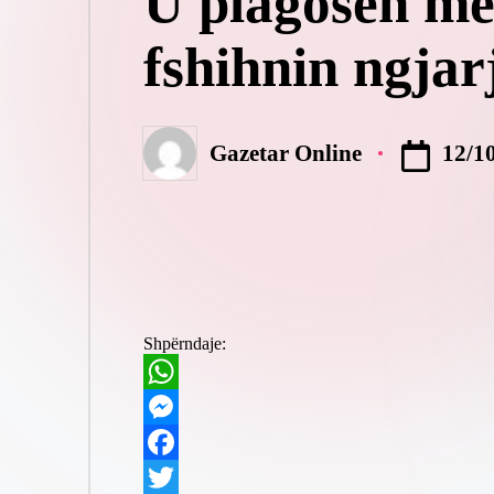
U plagosën me 
fshihnin ngjar
12/1
Gazetar Online
Posted
by
Shpërndaje:
W
h
M
a
e
F