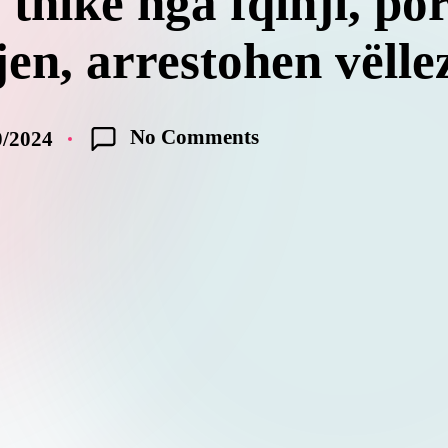
thikë nga fqinji, por
jen, arrestohen vëlle
No Comments
0/2024