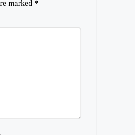
 are marked
*
e