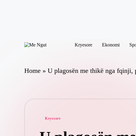
Skip
to
content
Kryesore
Ekonomi
Spo
M
Këtu
e
lexohen
N
lajmet
me
g
Home
»
U plagosën me thikë nga fqinji, p
ngut
ut
Posted
Kryesore
in