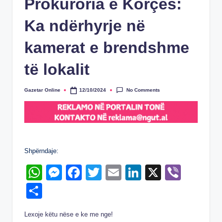
Prokuroria e Korçës:
Ka ndërhyrje në
kamerat e brendshme
të lokalit
No Comments
Gazetar Online
12/10/2024
Posted
by
Shpërndaje:
W
M
F
T
E
Li
X
Vi
h
e
a
wi
m
n
b
S
at
ss
c
tt
ail
k
er
h
Lexoje këtu nëse e ke me nge!
s
e
e
er
e