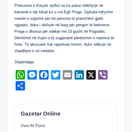
ar
A
n
b
dI
Prokuroria e Korçës njoftoi se ka pasur ndërhyrje në
e
kamerat e një lokali ku u vra Egli Proga. Gjykata ndryshoi
p
g
o
n
masën e sigurisë për tre persona të pranishëm gjatë
p
er
o
ngjarjes, duke i rikthyer në burg për pengim të hetimeve.
Proga u dhunua për vdekje më 10 gusht në Pogradec.
k
Dëmtimet në trupin e tij sugjerojnë përdorimin e mjeteve të
forta. Të akuzuarit nuk raportuan krimin, duke ndikuar në
zbardhjen e së vërtetës.
Shpërndaje:
W
M
F
T
E
Li
X
Vi
h
e
a
wi
m
n
b
S
at
ss
c
tt
ail
k
er
h
s
e
e
er
e
ar
A
n
b
dI
e
Gazetar Online
p
g
o
n
View All Posts
p
er
o