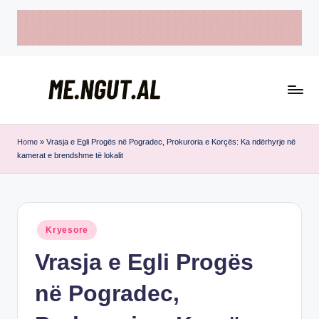
Skip
to
content
M
Këtu
e
lexohen
Home
»
Vrasja e Egli Progës në Pogradec, Prokuroria e Korçës: Ka ndërhyrje në
kamerat e brendshme të lokalit
lajmet
N
me
g
ngut
u
Posted
Kryesore
t
in
Vrasja e Egli Progës
në Pogradec,