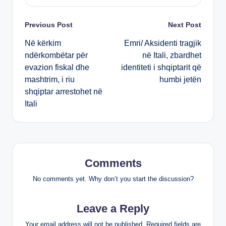
k
Post
Previous Post
Next Post
Në kërkim
Emri/ Aksidenti tragjik
navigation
ndërkombëtar për
në Itali, zbardhet
evazion fiskal dhe
identiteti i shqiptarit që
mashtrim, i riu
humbi jetën
shqiptar arrestohet në
Itali
Comments
No comments yet. Why don’t you start the discussion?
Leave a Reply
Your email address will not be published.
Required fields are