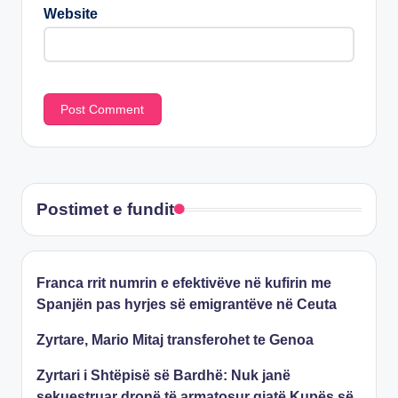
Website
Postimet e fundit
Franca rrit numrin e efektivëve në kufirin me
Spanjën pas hyrjes së emigrantëve në Ceuta
Zyrtare, Mario Mitaj transferohet te Genoa
Zyrtari i Shtëpisë së Bardhë: Nuk janë
sekuestruar dronë të armatosur gjatë Kupës së